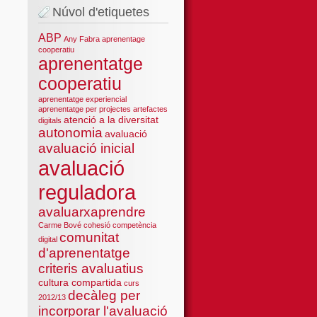
Núvol d'etiquetes
ABP
Any Fabra
aprenentage
cooperatiu
aprenentatge
cooperatiu
aprenentatge experiencial
aprenentatge per projectes
artefactes
atenció a la diversitat
digitals
autonomia
avaluació
avaluació inicial
avaluació
reguladora
avaluarxaprendre
Carme Bové
cohesió
competència
comunitat
digital
d'aprenentatge
criteris avaluatius
cultura compartida
curs
decàleg per
2012/13
incorporar l'avaluació