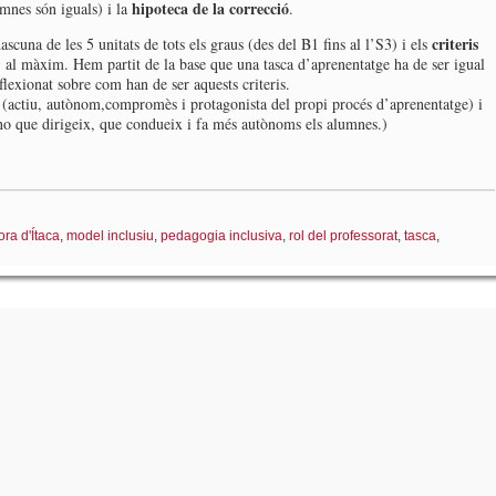
hipoteca de la correcció
umnes són iguals) i la
.
criteris
scuna de les 5 unitats de tots els graus (des del B1 fins al l’S3) i els
al màxim. Hem partit de la base que una tasca d’aprenentatge ha de ser igual
flexionat sobre
com han de ser aquests criteris.
t (actiu, autònom,compromès i protagonista del propi procés d’aprenentatge) i
 no que dirigeix, que condueix i fa més autònoms els alumnes.)
ora d'Ítaca
,
model inclusiu
,
pedagogia inclusiva
,
rol del professorat
,
tasca
,