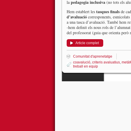
pedagogia inclusiva
la
(no tots els al
tasques finals
Hem establert les
de cada
d’avaluació
corresponents, esmicolats 
a una tasca d’avaluació. També hem re
-hem definit els nous rols de l’alumna
del professorat (guia que orienta però
Article complet
Comunitat d'aprenetatge
coavalució
,
criteris avaluatius
,
metàf
treball en equip