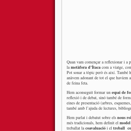
Quan vam començar a reflexionar i a pa
metàfora d’Ítaca
la
com a viatge, com 
Pot sonar a tòpic però és així. També 
anàvem adonant de tot el que havíem an
de feina feta.
espai de fo
Hem aconseguit formar un
reflexió i de debat, sinó també de for
eines de presentació (arbres, esquemes
també amb l’ajuda de lectures, bibliogra
nous ro
Hem parlat i debatut sobre els
model
més tradicionals, hem definit el
coavaluació
treball c
treballat la
i el