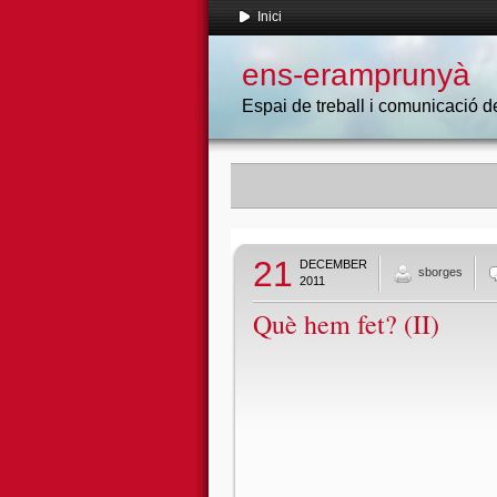
Inici
ens-eramprunyà
Espai de treball i comunicació
21
DECEMBER
sborges
2011
Què hem fet? (II)