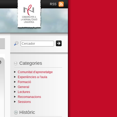
RSS
Categories
Comunitat d'aprenetatge
Experiències a l'aula
Formació
General
Lectures
Recomanacions
Sessions
Històric