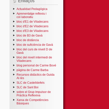
Enllaços
Actualidad Pedagógica
Aprenentatge reflexiu i
col·laboratiu
bloc d'E1 de Viladecans
bloc d'E2 de Viladecans
bloc d'E3 de Viladecans
bloc de B3 de Gavà
bloc de distància
bloc de suficiència de Gavà
bloc del curs de nivell D de
Gavà
bloc del nivell intermedi de
Viladecans
blog personal de Carme Bové
pàgina de Carme Barba
Recursos didàctics de Guida
Al·lès
SLC de Castelldefels
SLC de Sant Boi
sobre el Grup Impulsor de
Pràctica Reflexiva
Xarxa de Competències
Bàsiques