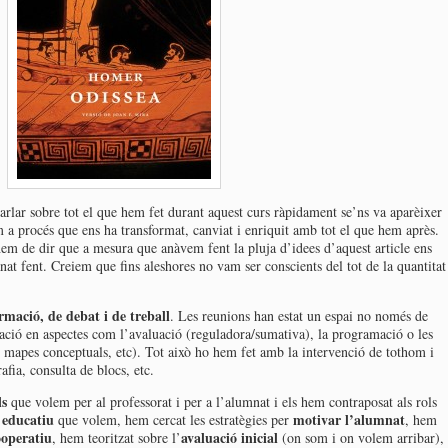
rlar sobre tot el que hem fet durant aquest curs ràpidament se’ns va aparèixer
a procés que ens ha transformat, canviat i enriquit amb tot el que hem après.
hem de dir que a mesura que anàvem fent la pluja d’idees d’aquest article ens
at fent. Creiem que fins aleshores no vam ser conscients del tot de la quantitat
rmació, de debat i de treball
. Les reunions han estat un espai no només de
mació en aspectes com l’avaluació (reguladora/sumativa), la programació o les
, mapes conceptuals, etc). Tot això ho hem fet amb la intervenció de tothom i
fia, consulta de blocs, etc.
ls
que volem per al professorat i per a l’alumnat i els hem contraposat als rols
 educatiu
motivar l’alumnat
que volem, hem cercat les estratègies per
, hem
ooperatiu
avaluació inicial
, hem teoritzat sobre l’
(on som i on volem arribar),