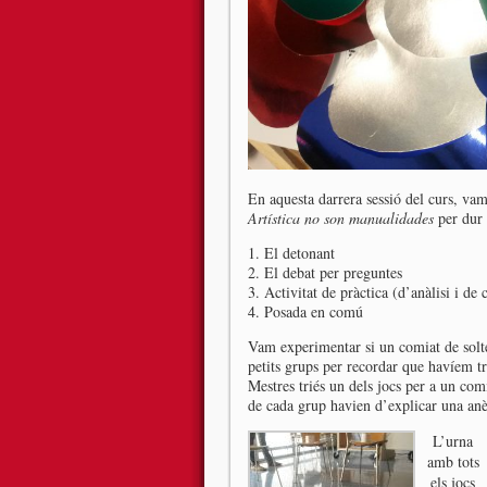
En aquesta darrera sessió del curs, v
Artística no son manualidades
per dur 
1. El detonant
2. El debat per preguntes
3. Activitat de pràctica (d’anàlisi i de
4. Posada en comú
Vam experimentar si un comiat de solt
petits grups per recordar que havíem tr
Mestres triés un dels jocs per a un com
de cada grup havien d’explicar una anèc
L’urna
amb tots
els jocs