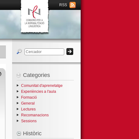
RSS
Categories
Comunitat d'aprenetatge
Experiències a l'aula
Formació
General
Lectures
Recomanacions
Sessions
Històric