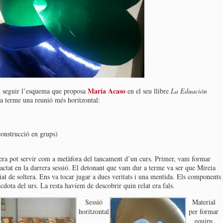
María Acaso
am seguir l’esquema que proposa
en el seu llibre
La Eduación
a terme una reunió més horitzontal:
 construcció en grups)
era pot servir com a metàfora del tancament d’un curs. Primer, vam formar
actat en la darrera sessió. El detonant que vam dur a terme va ser que Mireia
iat de soltera. Ens va tocar jugar a dues veritats i una mentida. Els components
dota del urs. La resta havíem de descobrir quin relat era fals.
Sessió
Material
horitzontal
per formar
equips