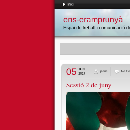
Inici
ens-eramprunyà
Espai de treball i comunicació
05
JUNE
jsans
No C
2017
Sessió 2 de juny