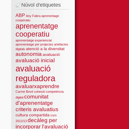
Núvol d'etiquetes
ABP
Any Fabra
aprenentage
cooperatiu
aprenentatge
cooperatiu
aprenentatge experiencial
aprenentatge per projectes
artefactes
atenció a la diversitat
digitals
autonomia
avaluació
avaluació inicial
avaluació
reguladora
avaluarxaprendre
Carme Bové
cohesió
competència
comunitat
digital
d'aprenentatge
criteris avaluatius
cultura compartida
curs
decàleg per
2012/13
incorporar l'avaluació