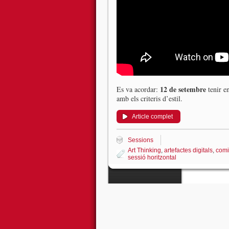
12 de setembre
Es va acordar:
tenir en
amb els criteris d’estil.
Article complet
Sessions
Art Thinking
,
artefactes digitals
,
comi
sessió horitzontal