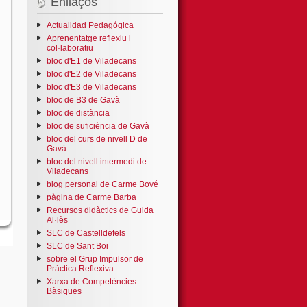
Enllaços
Actualidad Pedagógica
Aprenentatge reflexiu i
col·laboratiu
bloc d'E1 de Viladecans
bloc d'E2 de Viladecans
bloc d'E3 de Viladecans
bloc de B3 de Gavà
bloc de distància
bloc de suficiència de Gavà
bloc del curs de nivell D de
Gavà
bloc del nivell intermedi de
Viladecans
blog personal de Carme Bové
pàgina de Carme Barba
Recursos didàctics de Guida
Al·lès
SLC de Castelldefels
SLC de Sant Boi
sobre el Grup Impulsor de
Pràctica Reflexiva
Xarxa de Competències
Bàsiques