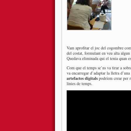
Vam aprofitar el joc del cogombre co
del costat, formulant en veu alta algun
Quedava eliminada qui el tenia quan es
Com que el temps se’ns va tirar a sobre
va encarregar d’adaptar la lletra d’un
artefactes digitals
podríem crear per re
línies de temps.