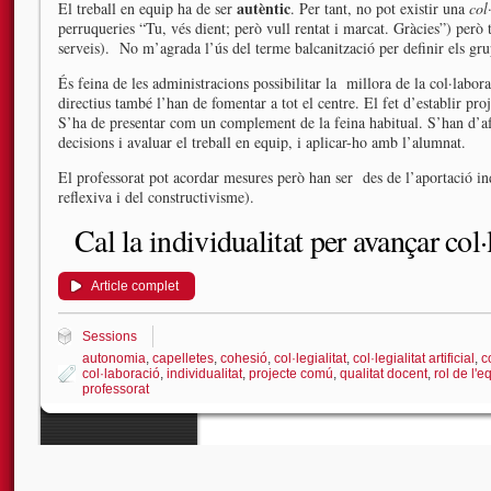
autèntic
El treball en equip ha de ser
. Per tant, no pot existir una
col
perruqueries “Tu, vés dient; però vull rentat i marcat. Gràcies”) però
serveis). No m’agrada l’ús del terme balcanització per definir els gru
És feina de les administracions possibilitar la millora de la col·labora
directius també l’han de fomentar a tot el centre. El fet d’establir p
S’ha de presentar com un complement de la feina habitual. S’han d’af
decisions i avaluar el treball en equip, i aplicar-ho amb l’alumnat.
El professorat pot acordar mesures però han ser des de l’aportació ind
reflexiva i del constructivisme).
Cal la individualitat per avançar col
Article complet
Sessions
autonomia
,
capelletes
,
cohesió
,
col·legialitat
,
col·legialitat artificial
,
c
col·laboració
,
individualitat
,
projecte comú
,
qualitat docent
,
rol de l'e
professorat