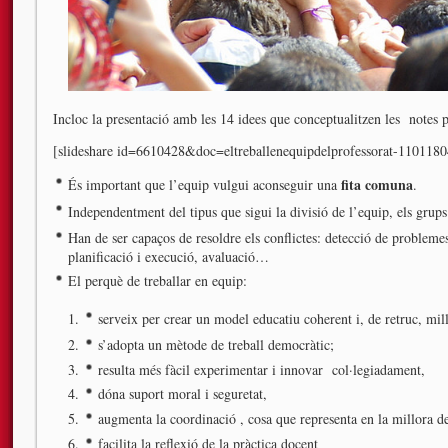
Incloc la presentació amb les 14 idees que conceptualitzen les notes p
[slideshare id=6610428&doc=eltreballenequipdelprofessorat-11011
fita comuna
És important que l’equip vulgui aconseguir una
.
Independentment del tipus que sigui la divisió de l’equip, els grups
Han de ser capaços de resoldre els conflictes: detecció de probleme
planificació i execució, avaluació…
El perquè de treballar en equip:
serveix per crear un model educatiu coherent i, de retruc, mil
s’adopta un mètode de treball democràtic;
resulta més fàcil experimentar i innovar col·legiadament,
dóna suport moral i seguretat,
augmenta la coordinació , cosa que representa en la millora d
facilita la reflexió de la pràctica docent