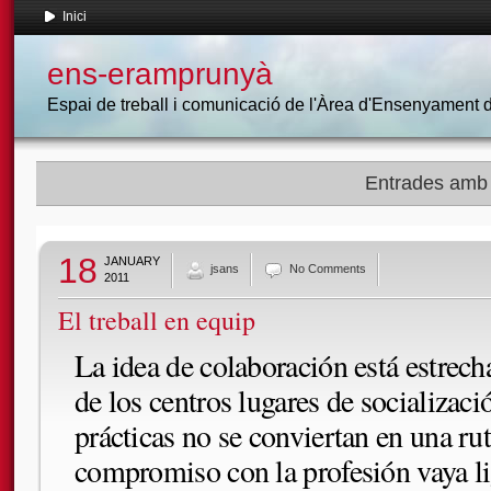
Inici
ens-eramprunyà
Espai de treball i comunicació de l'Àrea d'Ensenyament
Entrades amb l
18
JANUARY
jsans
No Comments
2011
El treball en equip
La idea de colaboración está estrec
de los centros lugares de socializaci
prácticas no se conviertan en una ru
compromiso con la profesión vaya li