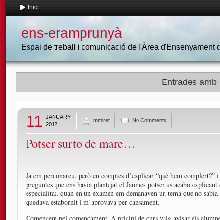
Inici
ens-eramprunyà
Espai de treball i comunicació de l'Àrea d'Ensenyament
Entrades amb l
11
JANUARY
mmiret
No Comments
2012
Potser surto de mare…
Ja em perdonareu, però en comptes d’explicar “què hem complert?” i
preguntes que ens havia plantejat el Jaume- potser us acabo explicant
especialitat, quan en un examen em demanaven un tema que no sabia esc
quedava estabornit i m’aprovava per cansament.
Comencem pel començament. A pricipi de curs vaig avisar els alumnes 