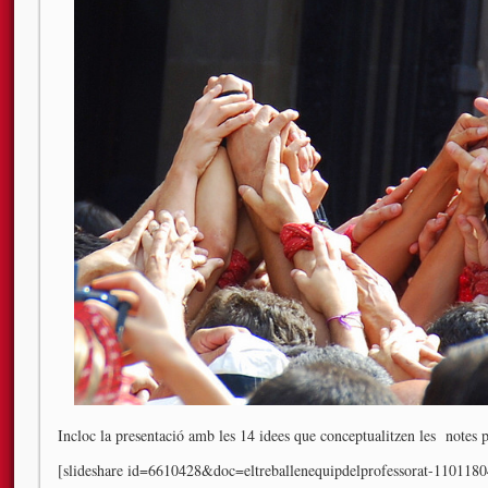
Incloc la presentació amb les 14 idees que conceptualitzen les notes p
[slideshare id=6610428&doc=eltreballenequipdelprofessorat-11011