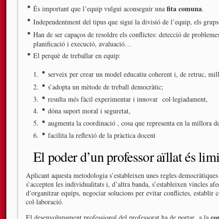
fita comuna
És important que l’equip vulgui aconseguir una
.
Independentment del tipus que sigui la divisió de l’equip, els grups
Han de ser capaços de resoldre els conflictes: detecció de probleme
planificació i execució, avaluació…
El perquè de treballar en equip:
serveix per crear un model educatiu coherent i, de retruc, mil
s’adopta un mètode de treball democràtic;
resulta més fàcil experimentar i innovar col·legiadament,
dóna suport moral i seguretat,
augmenta la coordinació , cosa que representa en la millora d
facilita la reflexió de la pràctica docent
El poder d’un professor aïllat és limi
Aplicant aquesta metodologia s’estableixen unes regles democràtiques 
s’accepten les individualitats i, d’altra banda, s’estableixen vincles a
d’organitzar equips, negociar solucions per evitar conflictes, establir
col·laboració.
co
El desenvolupament professional del professorat ha de portar a la