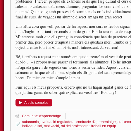
problemes. I tercer, perquè els exàmens orals que faig durant el curs
soles amb cadascun dels meus alumnes, preguntar-los com va el curs, s
a temps! Quan vaig amb presses i s’examinen els orals individualment 
final de curs. de vegades un alumne discret amaga un gran secret!
Una altra cosa que vull provar de fer aquest nou curs és fer-los signar
que s’hagin fixat, tant personals com de grup. Em fa una mica de respe
M’interessa molt que ells prenguin consciència que han de practicar el 
primer dia, però potser d’aquesta manera els quedarà més. També és 
objectiu entre tots i això també és molt interessant. Ja veurem!
prof
Bé, i arribats a aquest punt només em queda treure’m el vestit de
dur-lo… – i proposar-me passar el testimoni als alumnes. Ho he inten
m’agrada gaire i de seguida em torno a vestir de líder. Aquest curs 
setmana en la que els alumnes siguin els dirigents del seu aprenentatge,
hores. De mica en mica s’omple la pica!
Fins aquí els meus propòsits, espero que no us hagin agafat ganes de 
que ja tinc ganes de saber què explicareu vosaltres! Bon any!
Article complet
Comunitat d'aprenetatge
autonomia
,
avaluació reguladora
,
contracte d'aprenentatge
,
creixeme
individualitat
,
motivació
,
rol del professorat
,
treball en equip