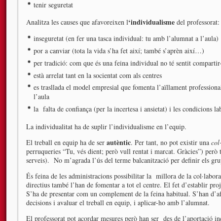
tenir seguretat
‘individualisme
Analitza les causes que afavoreixen l
del professorat:
inseguretat (en fer una tasca individual: tu amb l’alumnat a l’aula)
por a canviar (tota la vida s’ha fet així; també s’aprèn així…)
per tradició: com que és una feina individual no té sentit compartir
està arrelat tant en la socientat com als centres
es trasllada el model empresial que fomenta l’aïllament professional
l’aula
la falta de confiança (per la incertesa i ansietat) i les condicions la
La individualitat ha de suplir l’individualisme en l’equip.
autèntic
El treball en equip ha de ser
. Per tant, no pot existir una
col
perruqueries “Tu, vés dient; però vull rentat i marcat. Gràcies”) però
serveis). No m’agrada l’ús del terme balcanització per definir els gru
És feina de les administracions possibilitar la millora de la col·labora
directius també l’han de fomentar a tot el centre. El fet d’establir p
S’ha de presentar com un complement de la feina habitual. S’han d’af
decisions i avaluar el treball en equip, i aplicar-ho amb l’alumnat.
El professorat pot acordar mesures però han ser des de l’aportació ind