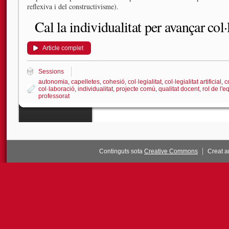
reflexiva i del constructivisme).
Cal la individualitat per avançar col
Article complet
Sessions
autonomia
,
capelletes
,
cohesió
,
col·legialitat
,
col·legialitat artificial
,
c
col·laboració
,
individualitat
,
projecte comú
,
qualitat docent
,
rol de l'e
professorat
Continguts sota
Creative Commons
Creat 