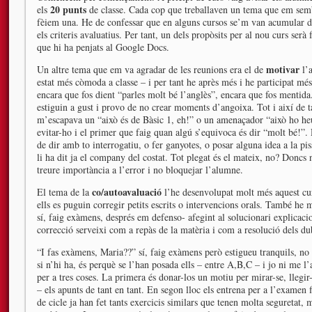
20 punts
els
de classe. Cada cop que treballaven un tema que em semb
fèiem una. He de confessar que en alguns cursos se’m van acumular due
els criteris avaluatius. Per tant, un dels propòsits per al nou curs serà
que hi ha penjats al Google Docs.
motivar
Un altre tema que em va agradar de les reunions era el de
l’a
estat més còmoda a classe – i per tant he après més i he participat mé
encara que fos dient “parles molt bé l’anglès”, encara que fos mentida
estiguin a gust i provo de no crear moments d’angoixa. Tot i així de t
m’escapava un “això és de Bàsic 1, eh!” o un amenaçador “això ho heu
evitar-ho i el primer que faig quan algú s’equivoca és dir “molt bé!”.
de dir amb to interrogatiu, o fer ganyotes, o posar alguna idea a la pis
li ha dit ja el company del costat. Tot plegat és el mateix, no? Doncs
treure importància a l’error i no bloquejar l’alumne.
co/autoavaluació
El tema de la
l’he desenvolupat molt més aquest cur
ells es puguin corregir petits escrits o intervencions orals. També he
sí, faig exàmens, després em defenso- afegint al solucionari explicaci
correcció serveixi com a repàs de la matèria i com a resolució dels du
“I fas exàmens, Maria??” sí, faig exàmens però estigueu tranquils, n
si n’hi ha, és perquè se l’han posada ells – entre A,B,C – i jo ni me l
per a tres coses. La primera és donar-los un motiu per mirar-se, llegi
– els apunts de tant en tant. En segon lloc els entrena per a l’examen
de cicle ja han fet tants exercicis similars que tenen molta seguretat