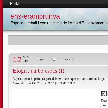
Inici
ens-eramprunyà
Espai de treball i comunicació de l'Àrea d'Ensenyament
12
JULY
jsans
No Comments
2011
Elogis, un bé escàs (I)
Reprodueixo la primera part dels extractes que m’han semblat força int
Estils de vida
(núm. 117, 9 de juliol de 2011).
El
Està 
felic