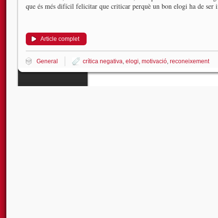
que és més difícil felicitar que criticar perquè un bon elogi ha de ser 
Article complet
General
crítica negativa
,
elogi
,
motivació
,
reconeixement