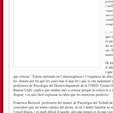
poten
i mil
vegad
anive
condu
compa
(…) S
que e
és pu
de so
res. 
nostr
Hi ha
d’afi
i que
que criticar. “Estem entrenats en l’autoexigència i l’exigència als altre
ho; donem per fet que les coses han d’anar bé i que si van malament e
professora de Psicologia del Desenvolupament de la UNED. Ursula Obe
Ramon Llull, explica que tendim més a criticar perquè la crítica té a 
disgust, i és més fàcil expressar la ràbia que les emocions positives.
Francisca Berrocal, professora del màster de Psicologia del Treball d
coincideix que no tenim cultura del premi, ni en l’àmbit familiar ni e
l’excel·lència, i és molt difícil d’assolir, així que només es fa una ve