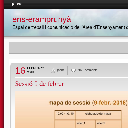
Inici
ens-eramprunyà
Espai de treball i comunicació de l'Àrea d'Ensenyament
16
FEBRUARY
jsans
No Comments
2018
Sessió 9 de febrer