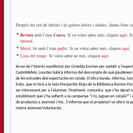
Després del tast de’infusió i de galetes dolces i salades, Jaume Sans va 
Revista
Canva
amb l’eina
. Si en voleu saber més, cliqueu
aquí
. S
tutorial
.
Mural
, fet amb l’eina
padlet
. Si en voleu saber més, cliqueu
aquí
.
Línia del temps
Si voleu saber-ne més, cliqueu
aquí
.
Arran de l’interès manifestat per Griselda Encinas per assistir a l’espe
Castelldefels, Lourdes Subirà informa del descompte de què gaudeixen
de les entrades dels espectacles en català. D’altra banda,
informa, tam
Estiu
, que es farà a la Sala Margarida Xirgu de la Biblioteca Ramon F
ser interessant per a l’alumnat. Finalment, comunica
que s’ha signat 
establiment que s’ha adherit a la campanya “I tu, jugues en català?” 
de productes a alumnat i VxL. S’informa que el propietari va oferir la pos
nostre alumnat/voluntariat.