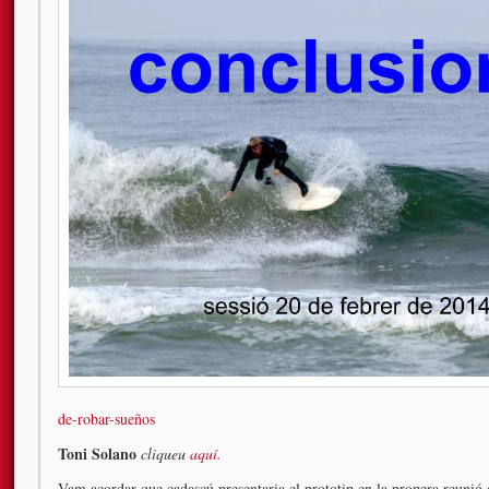
de-robar-sueños
Toni Solano
cliqueu
aquí
.
Vam acordar que cadascú presentaria el prototip en la propera reunió 