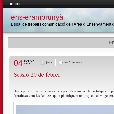
Inici
ens-eramprunyà
Espai de treball i comunicació de l'Àrea d'Ensenyament
En
04
MARCH
jsans
No Comments
2015
Sessió 20 de febrer
Havia previst que la sessió servís per intercanviar els prototipus de pr
fortaleses
febleses
com les
quan planifiquem un projecte es va generar