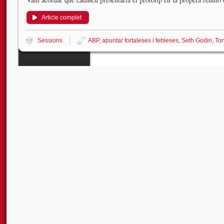
Article complet
Sessions
ABP
,
apuntar fortaleses i febleses
,
Seth Godin
,
Ton