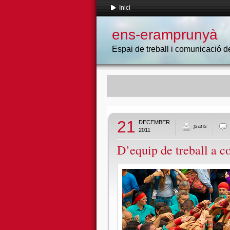
Inici
ens-eramprunyà
Espai de treball i comunicació
21
DECEMBER
jsans
2011
D’equip de treball a c