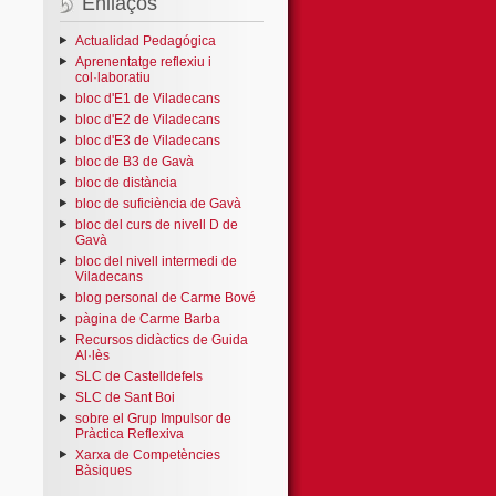
Enllaços
Actualidad Pedagógica
Aprenentatge reflexiu i
col·laboratiu
bloc d'E1 de Viladecans
bloc d'E2 de Viladecans
bloc d'E3 de Viladecans
bloc de B3 de Gavà
bloc de distància
bloc de suficiència de Gavà
bloc del curs de nivell D de
Gavà
bloc del nivell intermedi de
Viladecans
blog personal de Carme Bové
pàgina de Carme Barba
Recursos didàctics de Guida
Al·lès
SLC de Castelldefels
SLC de Sant Boi
sobre el Grup Impulsor de
Pràctica Reflexiva
Xarxa de Competències
Bàsiques