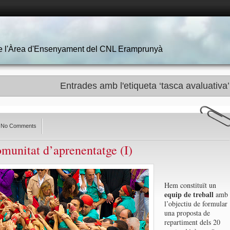
 de l'Àrea d'Ensenyament del CNL Eramprunyà
Entrades amb l'etiqueta ‘tasca avaluativa’
No Comments
omunitat d’aprenentatge (I)
Hem constituït un
equip de treball
amb
l’objectiu de formular
una proposta de
repartiment dels 20