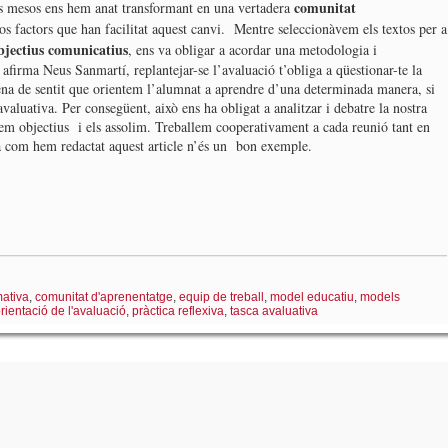
comunitat
ests mesos ens hem anat transformant en una vertadera
s factors que han facilitat aquest canvi. Mentre seleccionàvem els textos per a
bjectius comunicatius
, ens va obligar a acordar una metodologia i
firma Neus Sanmartí, replantejar-se l’avaluació t’obliga a qüestionar-te la
ena de sentit que orientem l’alumnat a aprendre d’una determinada manera, si
avaluativa. Per consegüent, això ens ha obligat a analitzar i debatre la nostra
ixem objectius i els assolim. Treballem cooperativament a cada reunió tant en
 com hem redactat aquest article n’és un bon exemple.
ativa
,
comunitat d'aprenentatge
,
equip de treball
,
model educatiu
,
models
rientació de l'avaluació
,
pràctica reflexiva
,
tasca avaluativa