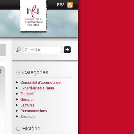
RSS
Categories
Comunitat d'aprenetatge
Experiències a l'aula
Formació
General
Lectures
Recomanacions
Sessions
Històric