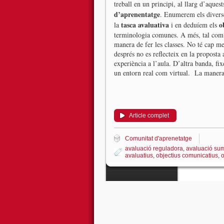
treball en un principi, al llarg d’aqu
d’aprenentatge
. Enumerem els diverso
tasca avaluativa
o
la
i en deduíem els
terminologia comunes. A més, tal com a
manera de fer les classes. No té cap m
després no es reflecteix en la proposta 
experiència a l’aula. D’altra banda, f
un entorn real com virtual. La manera
Article complet
Comunitat d'aprenetatge
avaluació reguladora
,
avaluació sum
avaluatius
,
objectius comunicatius
,
o