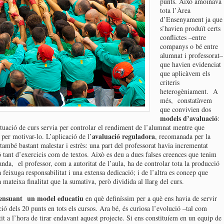
punts. Això amoïnava
tota l’Àrea
d’Ensenyament ja que
s’havien produït certs
conflictes –entre
companys o bé entre
alumnat i professorat–
que havien evidenciat
que aplicàvem els
criteris
heterogèniament. A
més, constatàvem
que convivien dos
models d’avaluació
:
tuació de curs servia per controlar el rendiment de l’alumnat mentre que
avaluació reguladora
 per motivar-lo. L’aplicació de l’
, recomanada per la
ambé bastant malestar i estrès: una part del professorat havia incrementat
 tant d’exercicis com de textos. Això es deu a dues falses creences que tenim
nda, el professor, com a autoritat de l’aula, ha de controlar tota la producció
 feixuga responsabilitat i una extensa dedicació; i de l’altra es concep que
 mateixa finalitat que la sumativa, però dividida al llarg del curs.
ensuant un model educatiu
en què definíssim per a què ens havia de servir
ió dels 20 punts en tots els cursos. Ara bé, és curiosa l’evolució –tal com
 a l’hora de tirar endavant aquest projecte. Si ens constituíem en un equip de