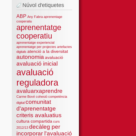
Núvol d'etiquetes
ABP
Any Fabra
aprenentage
cooperatiu
aprenentatge
cooperatiu
aprenentatge experiencial
aprenentatge per projectes
artefactes
atenció a la diversitat
digitals
autonomia
avaluació
avaluació inicial
avaluació
reguladora
avaluarxaprendre
Carme Bové
cohesió
competència
comunitat
digital
d'aprenentatge
criteris avaluatius
cultura compartida
curs
decàleg per
2012/13
incorporar l'avaluació