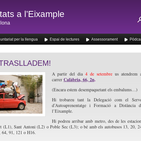
ats a l’Eixample
lona
untariat per la llengua
Espai de lectures
Assessorament
Pòdca
TRASLLADEM!
A partir del dia
4 de setembre
us atendrem a
Calàbria, 66, 2n
.
carrer
(Encara estem desempaquetant els embalums…)
Hi trobareu tant la Delegació com el Serve
d’Autoaprenentatge i Formació a Distància d
l’Eixample.
Hi podreu arribar amb metro, des de les estacio
t (L1), Sant Antoni (L2) o Poble Sec (L3); o bé amb els autobusos 13, 20, 2
, 64, 91, 121 o H16.