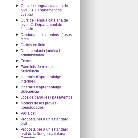
de…"
Curs de llengua catalana de
nivell B. Departament de
Justícia
Curs de llengua catalana de
nivell C. Departament de
Justícia
Diccionari de sinònims i frases
fetes
Dictats en línia
Documentació jurídica i
administrativa
Enxaneta
Exercicis de reforç de
Suficiència
Itineraris d'aprenentatge.
Intermedi
Itineraris d'aprenentatge.
Suficiència
Jocs de paraules i passatemps
Models de les proves
homologades
Parla.cat
Proposta per a un estàndard
oral
Proposta per a un estàndard
oral de la llengua catalana.