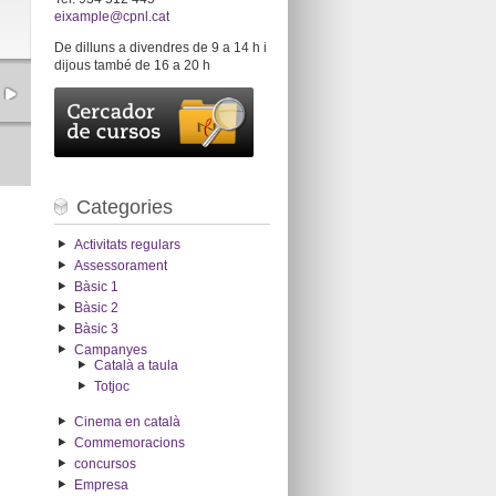
eixample@cpnl.cat
De dilluns a divendres de 9 a 14 h i
dijous també de 16 a 20 h
Categories
Activitats regulars
Assessorament
Bàsic 1
Bàsic 2
Bàsic 3
Campanyes
Català a taula
Totjoc
Cinema en català
Commemoracions
concursos
Empresa