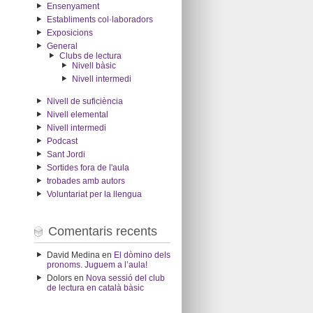
Ensenyament
Establiments col·laboradors
Exposicions
General
Clubs de lectura
Nivell bàsic
Nivell intermedi
Nivell de suficiència
Nivell elemental
Nivell intermedi
Podcast
Sant Jordi
Sortides fora de l'aula
trobades amb autors
Voluntariat per la llengua
Comentaris recents
David Medina
en
El dòmino dels
pronoms. Juguem a l’aula!
Dolors
en
Nova sessió del club
de lectura en català bàsic