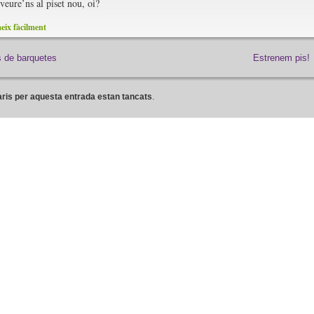
veure’ns al piset nou, oi?
ix fàcilment
 de barquetes
Estrenem pis!
ris per aquesta entrada estan tancats
.