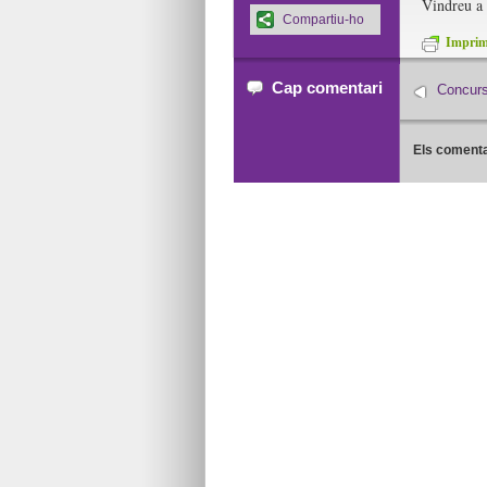
Vindreu a 
Compartiu-ho
Imprime
Cap comentari
Concurs
Els comenta