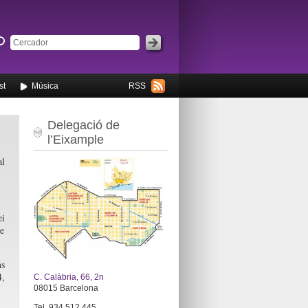
st
Música
RSS
Delegació de
l’Eixample
l
i
e
ns
4,
C. Calàbria, 66, 2n
08015 Barcelona
Tel. 934 512 445