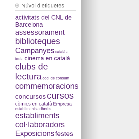
Núvol d’etiquetes
activitats del CNL de
Barcelona
assessorament
biblioteques
Campanyes
català a
cinema en català
taula
clubs de
lectura
codi de consum
commemoracions
cursos
concursos
còmics en català
Empresa
establiments adherits
establiments
col·laboradors
Exposicions
festes