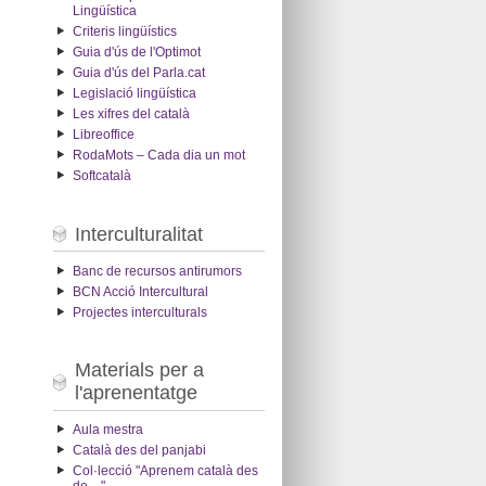
Lingüística
Criteris lingüístics
Guia d'ús de l'Optimot
Guia d'ús del Parla.cat
Legislació lingüística
Les xifres del català
Libreoffice
RodaMots – Cada dia un mot
Softcatalà
Interculturalitat
Banc de recursos antirumors
BCN Acció Intercultural
Projectes interculturals
Materials per a
l'aprenentatge
Aula mestra
Català des del panjabi
Col·lecció "Aprenem català des