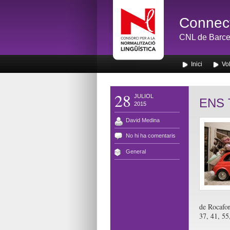
Connect
CNL de Barce
Inici
Vol
28
JULIOL
ENS 
2015
David Medina
No hi ha comentaris
General
de Rocafor
37, 41, 55