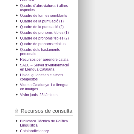
Fonètica
Quadre d'abreviatures i altres
aspectes
Quadre de formes semblants
Quadre de la puntuació (1)
Quadre de la puntuació (2)
Quadre de pronoms febles (1)
Quadre de pronoms febles (2)
Quadre de pronoms relatius
Quadre dels tractaments
personals
Recursos per aprendre català
SALC – Servei d'Autoformació
en Llengua Catalana
Ús del guionet en els mots
compostos
Viure a Catalunya. La llengua
en imatges
Vivim junts. 23 làmines
Recursos de consulta
Biblioteca Tècnica de Política
Lingüística
Catalandictionary