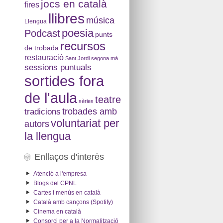
jocs en català
fires
llibres
música
Llengua
poesia
Podcast
punts
recursos
de trobada
restauració
Sant Jordi
segona mà
sessions puntuals
sortides fora
de l'aula
teatre
sèries
tradicions
trobades amb
voluntariat per
autors
la llengua
Enllaços d'interès
Atenció a l'empresa
Blogs del CPNL
Cartes i menús en català
Català amb cançons (Spotify)
Cinema en català
Consorci per a la Normalització