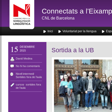
Connectats a l’Eixamp
CNL de Barcelona
Inici
Voluntariat per la llengua
Espa
15
DESEMBRE
Sortida a la UB
2015
David Medina
No hi ha comentaris
Nivell intermedi
,
Sortides fora de l'aula
cursos
,
sortides fora
de l'aula