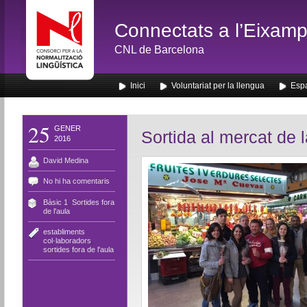
Connectats a l’Eixamp
CNL de Barcelona
Inici
Voluntariat per la llengua
Espa
25
GENER
Sortida al mercat de 
2016
David Medina
No hi ha comentaris
Bàsic 1
,
Sortides fora
de l'aula
establiments
col·laboradors
,
sortides fora de l'aula