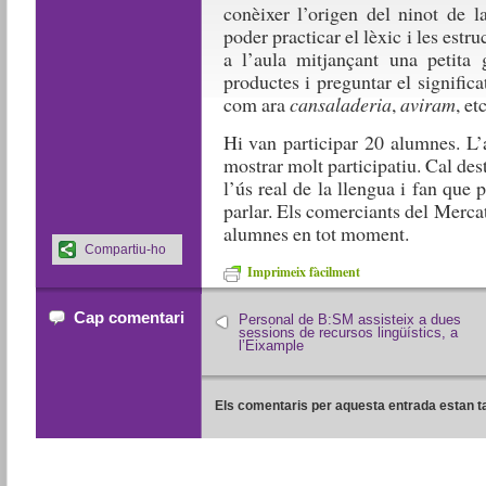
conèixer l’origen del ninot de l
poder practicar el lèxic i les est
a l’aula mitjançant una petita 
productes i preguntar el signific
com ara
cansaladeria
,
aviram
, etc
Hi van participar 20 alumnes. L’a
mostrar molt participatiu. Cal des
l’ús real de la llengua i fan que
parlar. Els comerciants del Merca
alumnes en tot moment.
Compartiu-ho
Imprimeix fàcilment
Cap comentari
Personal de B:SM assisteix a dues
sessions de recursos lingüístics, a
l’Eixample
Els comentaris per aquesta entrada estan t