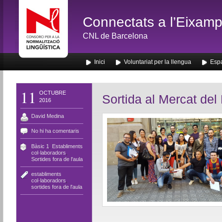
Connectats a l’Eixamp
CNL de Barcelona
Inici
Voluntariat per la llengua
Espa
11
OCTUBRE
Sortida al Mercat del
2016
David Medina
No hi ha comentaris
Bàsic 1
,
Establiments
col·laboradors
,
Sortides fora de l'aula
establiments
col·laboradors
,
sortides fora de l'aula