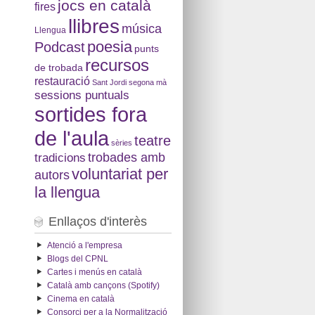
jocs en català
fires
llibres
música
Llengua
poesia
Podcast
punts
recursos
de trobada
restauració
Sant Jordi
segona mà
sessions puntuals
sortides fora
de l'aula
teatre
sèries
tradicions
trobades amb
voluntariat per
autors
la llengua
Enllaços d'interès
Atenció a l'empresa
Blogs del CPNL
Cartes i menús en català
Català amb cançons (Spotify)
Cinema en català
Consorci per a la Normalització