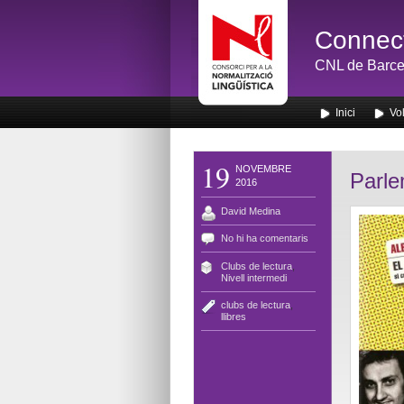
Connect
CNL de Barce
Inici
Vol
19
NOVEMBRE
Parle
2016
David Medina
No hi ha comentaris
Clubs de lectura
,
Nivell intermedi
clubs de lectura
,
llibres