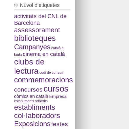
Núvol d’etiquetes
activitats del CNL de
Barcelona
assessorament
biblioteques
Campanyes
català a
cinema en català
taula
clubs de
lectura
codi de consum
commemoracions
cursos
concursos
còmics en català
Empresa
establiments adherits
establiments
col·laboradors
Exposicions
festes