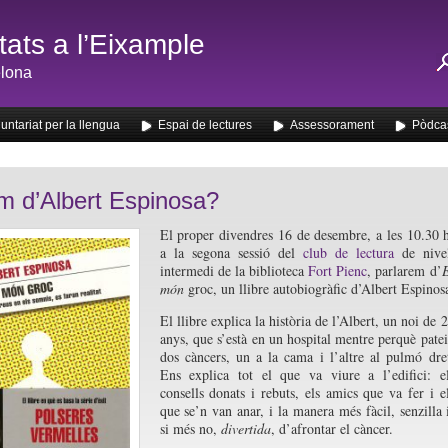
ats a l’Eixample
lona
untariat per la llengua
Espai de lectures
Assessorament
Pòdca
m d’Albert Espinosa?
El proper divendres 16 de desembre, a les 10.30 
a la segona sessió del
club de lectura
de nivel
intermedi de la biblioteca
Fort Pienc
, parlarem d’
món
groc, un llibre autobiogràfic d’Albert Espinos
El llibre explica la història de l’Albert, un noi de 
anys, que s’està en un hospital mentre perquè pate
dos càncers, un a la cama i l’altre al pulmó dre
Ens explica tot el que va viure a l’edifici: e
consells donats i rebuts, els amics que va fer i e
que se’n van anar, i la manera més fàcil, senzilla 
si més no,
divertida
, d’afrontar el càncer.