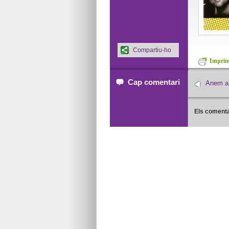
Compartiu-ho
Imprime
Cap comentari
Anem a 
Els comenta