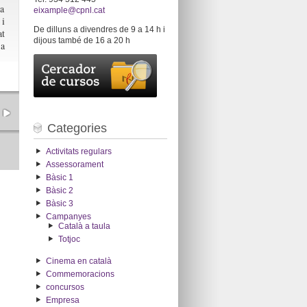
la
eixample@cpnl.cat
 i
De dilluns a divendres de 9 a 14 h i
at
dijous també de 16 a 20 h
a
Categories
Activitats regulars
Assessorament
Bàsic 1
Bàsic 2
Bàsic 3
Campanyes
Català a taula
Totjoc
Cinema en català
Commemoracions
concursos
Empresa