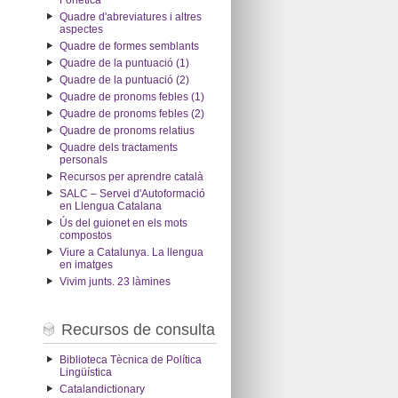
Fonètica
Quadre d'abreviatures i altres
aspectes
Quadre de formes semblants
Quadre de la puntuació (1)
Quadre de la puntuació (2)
Quadre de pronoms febles (1)
Quadre de pronoms febles (2)
Quadre de pronoms relatius
Quadre dels tractaments
personals
Recursos per aprendre català
SALC – Servei d'Autoformació
en Llengua Catalana
Ús del guionet en els mots
compostos
Viure a Catalunya. La llengua
en imatges
Vivim junts. 23 làmines
Recursos de consulta
Biblioteca Tècnica de Política
Lingüística
Catalandictionary