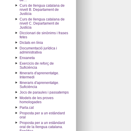
de…"
Curs de llengua catalana de
nivell B. Departament de
Justícia
Curs de llengua catalana de
nivell C. Departament de
Justícia
Diccionari de sinònims i frases
fetes
Dictats en línia
Documentació jurídica i
administrativa
Enxaneta
Exercicis de reforç de
Suficiència
Itineraris d'aprenentatge.
Intermedi
Itineraris d'aprenentatge.
Suficiència
Jocs de paraules i passatemps
Models de les proves
homologades
Parla.cat
Proposta per a un estàndard
oral
Proposta per a un estàndard
oral de la llengua catalana.