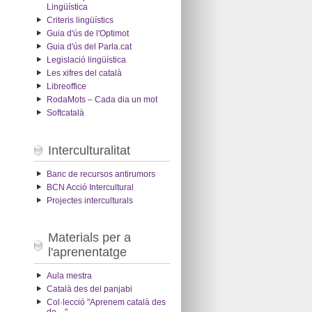
Lingüística
Criteris lingüístics
Guia d'ús de l'Optimot
Guia d'ús del Parla.cat
Legislació lingüística
Les xifres del català
Libreoffice
RodaMots – Cada dia un mot
Softcatalà
Interculturalitat
Banc de recursos antirumors
BCN Acció Intercultural
Projectes interculturals
Materials per a
l'aprenentatge
Aula mestra
Català des del panjabi
Col·lecció "Aprenem català des