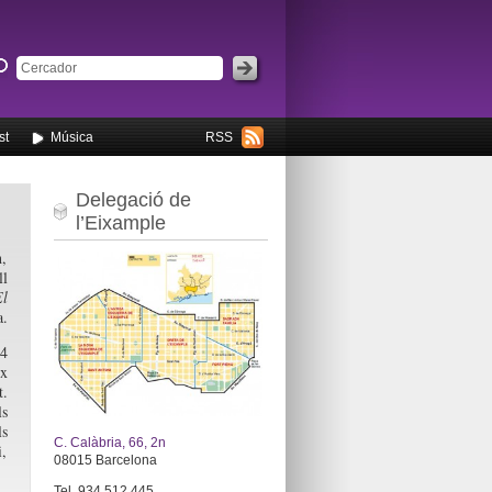
st
Música
RSS
Delegació de
l’Eixample
h,
l
El
a.
24
ix
t.
ls
ls
C. Calàbria, 66, 2n
i,
08015 Barcelona
Tel. 934 512 445