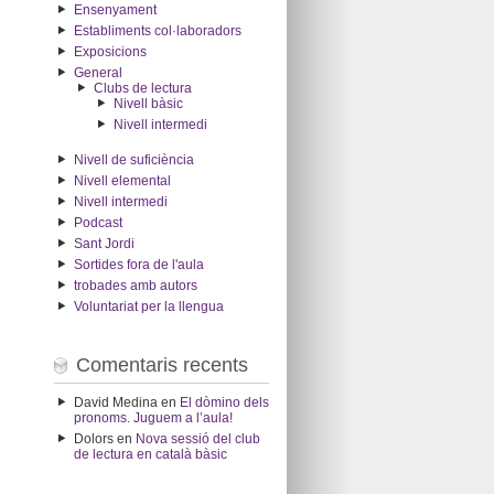
Ensenyament
Establiments col·laboradors
Exposicions
General
Clubs de lectura
Nivell bàsic
Nivell intermedi
Nivell de suficiència
Nivell elemental
Nivell intermedi
Podcast
Sant Jordi
Sortides fora de l'aula
trobades amb autors
Voluntariat per la llengua
Comentaris recents
David Medina
en
El dòmino dels
pronoms. Juguem a l’aula!
Dolors
en
Nova sessió del club
de lectura en català bàsic