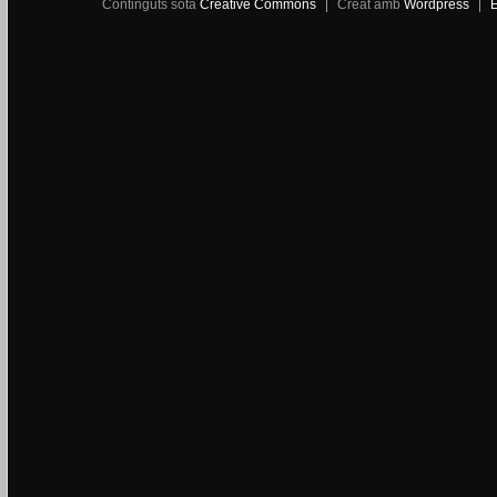
Continguts sota
Creative Commons
Creat amb
Wordpress
E