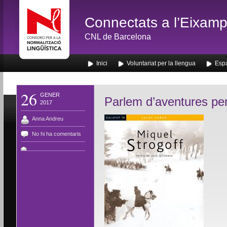
Connectats a l’Eixamp
CNL de Barcelona
Inici
Voluntariat per la llengua
Espa
26
GENER
Parlem d’aventures pe
2017
Anna Andreu
No hi ha comentaris