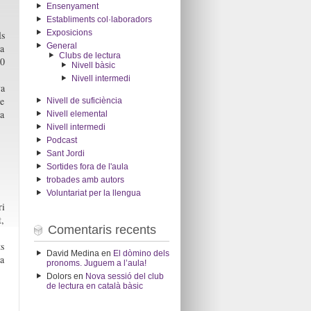
Ensenyament
Establiments col·laboradors
Exposicions
ls
General
ha
Clubs de lectura
0
Nivell bàsic
Nivell intermedi
va
de
Nivell de suficiència
da
Nivell elemental
Nivell intermedi
Podcast
Sant Jordi
Sortides fora de l'aula
trobades amb autors
Voluntariat per la llengua
ri
,
Comentaris recents
ts
David Medina
en
El dòmino dels
va
pronoms. Juguem a l’aula!
Dolors
en
Nova sessió del club
de lectura en català bàsic