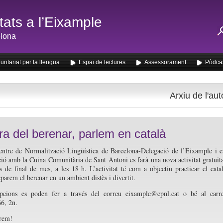
ats a l’Eixample
lona
untariat per la llengua
Espai de lectures
Assessorament
Pòdca
Arxiu de l'aut
ora del berenar, parlem en català
entre de Normalització Lingüística de Barcelona-Delegació de l’Eixample i 
ció amb la Cuina Comunitària de Sant Antoni es farà una nova activitat gratuït
s de final de mes, a les 18 h. L’activitat té com a objectiu practicar el cata
parem el berenar en un ambient distès i divertit.
ipcions es poden fer a través del correu eixample@cpnl.cat o bé al carr
66, 2n.
erem!