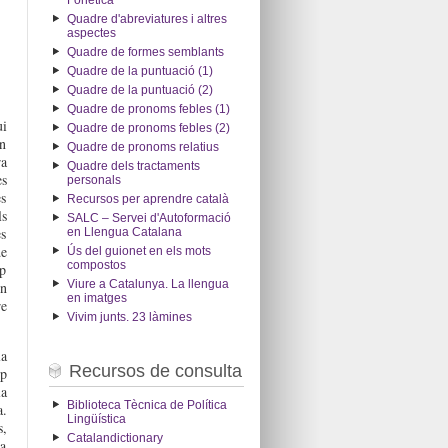
Fonètica
Quadre d'abreviatures i altres
aspectes
Quadre de formes semblants
Quadre de la puntuació (1)
Quadre de la puntuació (2)
Quadre de pronoms febles (1)
ui
Quadre de pronoms febles (2)
En
Quadre de pronoms relatius
ra
Quadre dels tractaments
es
personals
es
Recursos per aprendre català
ls
SALC – Servei d'Autoformació
es
en Llengua Catalana
de
Ús del guionet en els mots
compostos
op
Viure a Catalunya. La llengua
en
en imatges
re
Vivim junts. 23 làmines
la
Recursos de consulta
op
la
Biblioteca Tècnica de Política
a.
Lingüística
s,
Catalandictionary
la