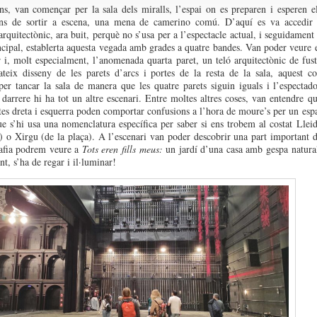
s, van començar per la sala dels miralls, l’espai on es preparen i esperen e
ans de sortir a escena, una mena de camerino comú. D’aquí es va accedir
arquitectònic, ara buit, perquè no s’usa per a l’espectacle actual, i seguidament
incipal, establerta aquesta vegada amb grades a quatre bandes. Van poder veure 
r i, molt especialment, l’anomenada quarta paret, un teló arquitectònic de fus
eix disseny de les parets d’arcs i portes de la resta de la sala, aquest c
per tancar la sala de manera que les quatre parets siguin iguals i l’espectad
 darrere hi ha tot un altre escenari. Entre moltes altres coses, van entendre q
tes dreta i esquerra poden comportar confusions a l’hora de moure’s per un esp
que s’hi usa una nomenclatura específica per saber si ens trobem al costat Llei
r) o Xirgu (de la plaça). A l’escenari van poder descobrir una part important 
rafia podrem veure a
Tots eren fills meus:
un jardí d’una casa amb gespa natura
nt, s’ha de regar i il·luminar!