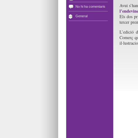
Avui s’han
No hi ha comentaris
l’endevin
Els dos pr
General
tercer pre
L’edició 
Comerç que
il·lustraci