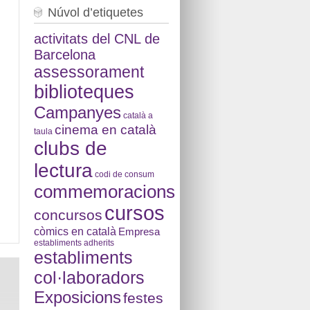
Núvol d’etiquetes
activitats del CNL de
Barcelona
assessorament
biblioteques
Campanyes
català a
cinema en català
taula
clubs de
lectura
codi de consum
commemoracions
cursos
concursos
còmics en català
Empresa
establiments adherits
establiments
col·laboradors
Exposicions
festes