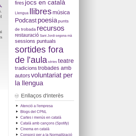
jocs en català
fires
s,
llibres
s.
música
Llengua
el
poesia
Podcast
punts
recursos
de trobada
ni
restauració
Sant Jordi
segona mà
es
sessions puntuals
sortides fora
de l'aula
teatre
sèries
tradicions
trobades amb
voluntariat per
autors
la llengua
Enllaços d'interès
Atenció a l'empresa
Blogs del CPNL
Cartes i menús en català
Català amb cançons (Spotify)
Cinema en català
Consorci per a la Normalització