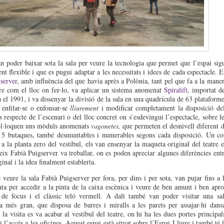
n poder baixar sota la sala per veure la tecnologia que permet que l’espai sig
nt flexible i que es pugui adaptar a les necessitats i idees de cada espectacle. 
server
, amb influència del que havia après a Polònia, tant pel que fa a la mane
tre com el lloc on fer-lo, va aplicar un sistema anomenat
Spiralift
, importat d
 el 1991, i va dissenyar la divisió de la sala en una quadrícula de 63 plataform
enfilar-se o enfonsar-se
lliurement
i modificar completament la disposició de
s respecte de l’escenari o del lloc concret on s’esdevingui l’espectacle, sobre l
col·loquen uns mòduls anomenats
vagonetes,
que permeten el desnivell diferent 
 i 5 butaques, també desmuntables i numerables segons cada disposició. Un c
 a la planta zero del vestíbul, els van ensenyar la maqueta original del teatre 
eix Fabià Puigserver va treballar, on es poden apreciar algunes diferències ent
ginal i la idea finalment establerta.
 veure la sala Fabià Puigserver per fora, per dins i per sota, van pujar fins a 
nta per accedir a la pinta de la caixa escènica i veure de ben amunt i ben apr
 de focus i el clàssic teló vermell. A dalt també van poder visitar una sa
la més gran, que disposa de barres i miralls a les parets per assajar-hi dans
la visita es va acabar al vestíbul del teatre, on hi ha les dues portes principal
 i l’accés a les oficines. Aquest espai està situat sobre l’Espai Lliure i també té 