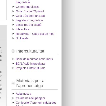
Lingüística
Criteris lingüístics
Guia d'ús de l'Optimot
Guia d'ús del Parla.cat
Legislació lingüística
Les xifres del català
Libreoffice
RodaMots – Cada dia un mot
Softcatalà
de
Interculturalitat
rt
un
Banc de recursos antirumors
ia
BCN Acció Intercultural
Projectes interculturals
om
ït
at
Materials per a
er
l'aprenentatge
de
r,
Aula mestra
ue
Català des del panjabi
Col·lecció "Aprenem català des