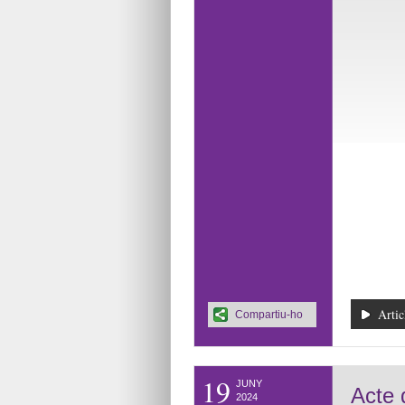
Artic
Compartiu-ho
19
JUNY
Acte 
2024