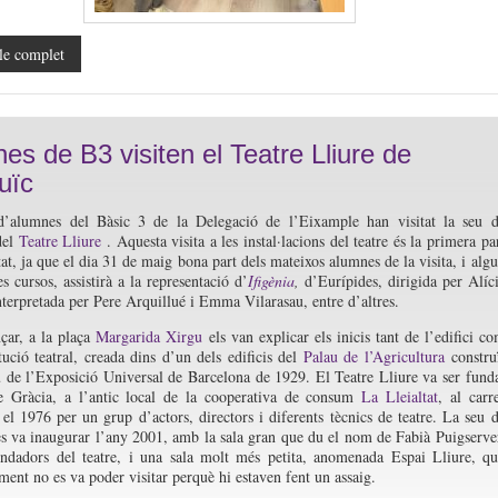
le complet
es de B3 visiten el Teatre Lliure de
uïc
’alumnes del Bàsic 3 de la Delegació de l’Eixample han visitat la seu 
del
Teatre Lliure
. Aquesta visita a les instal·lacions del teatre és la primera pa
tat, ja que el dia 31 de maig bona part dels mateixos alumnes de la visita, i alg
s cursos, assistirà a la representació d’
Ifigènia
,
d’Eurípides, dirigida per Alíc
nterpretada per Pere Arquillué i Emma Vilarasau, entre d’altres.
çar, a la plaça
Margarida Xirgu
els van explicar els inicis tant de l’edifici c
itució teatral, creada dins d’un dels edificis del
Palau de l’Agricultura
constru
de l’Exposició Universal de Barcelona de 1929. El Teatre Lliure va ser fund
de Gràcia, a l’antic local de la cooperativa de consum
La Lleialtat
, al carr
el 1976 per un grup d’actors, directors i diferents tècnics de teatre. La seu 
s va inaugurar l’any 2001, amb la sala gran que du el nom de Fabià Puigserve
undadors del teatre, i una sala molt més petita, anomenada Espai Lliure, q
ent no es va poder visitar perquè hi estaven fent un assaig.