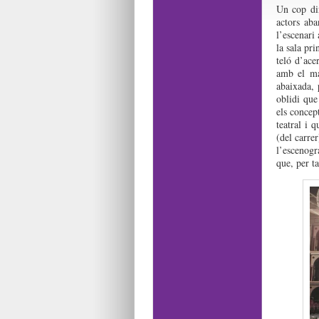
Un cop din
actors ab
l’escenari 
la sala pr
teló d’ace
amb el mat
abaixada, 
oblidi que
els concep
teatral i 
(del carre
l’escenog
que, per ta