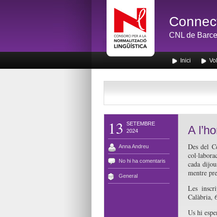
Connect
CNL de Barce
Inici
Vol
13
SETEMBRE
A l’h
2024
Des del C
Anna Andreu
col·labora
No hi ha comentaris
cada dijou
mentre pre
General
Les inscr
Calàbria, 
Us hi esp