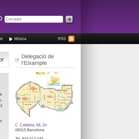
st
Música
RSS
Delegació de
or
l’Eixample
en
a,
là
er
C. Calàbria, 66, 2n
08015 Barcelona
Tel. 934 512 445