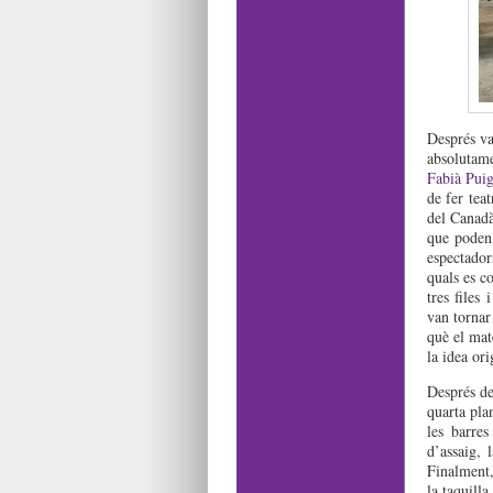
Després va
absolutame
Fabià Puig
de fer tea
del Canadà
que poden 
espectador
quals es 
tres files
van tornar
què el mat
la idea ori
Després de
quarta pla
les barres
d’assaig, 
Finalment, 
la taquilla