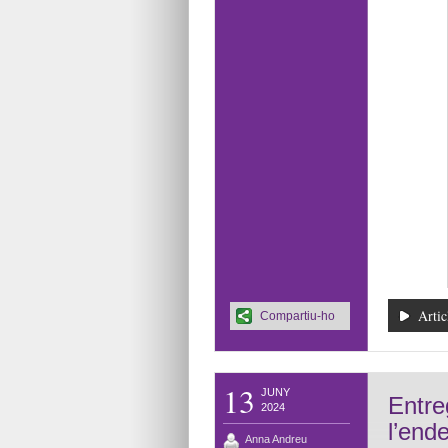
Artic
Compartiu-ho
13
JUNY
Entre
2024
l’end
Anna Andreu