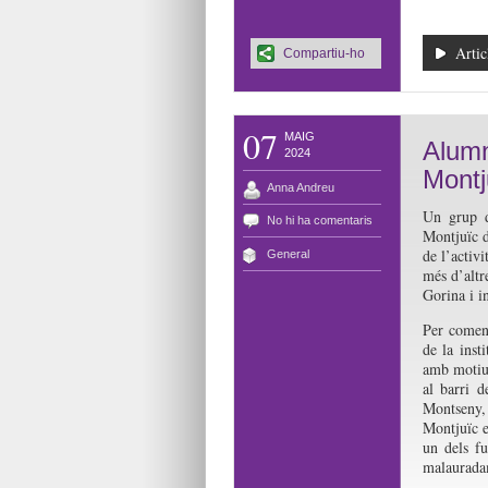
Artic
Compartiu-ho
07
MAIG
Alumn
2024
Montj
Anna Andreu
Un grup d
No hi ha comentaris
Montjuïc 
de l’activi
General
més d’altre
Gorina i i
Per comen
de la inst
amb motiu 
al barri 
Montseny, 
Montjuïc e
un dels f
malauradam