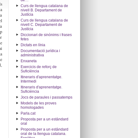
de…"
ls
Curs de llengua catalana de
 a
nivell B. Departament de
 a
Justícia
el
Curs de llengua catalana de
nivell C. Departament de
ta
Justícia
op
Diccionari de sinònims i frases
or
fetes
ue
Dictats en línia
ai
Documentació jurídica i
da
administrativa
de
Enxaneta
l,
Exercicis de reforç de
Suficiència
Itineraris d'aprenentatge.
Intermedi
Itineraris d'aprenentatge.
Suficiència
Jocs de paraules i passatemps
Models de les proves
homologades
Parla.cat
Proposta per a un estàndard
oral
Proposta per a un estàndard
oral de la llengua catalana.