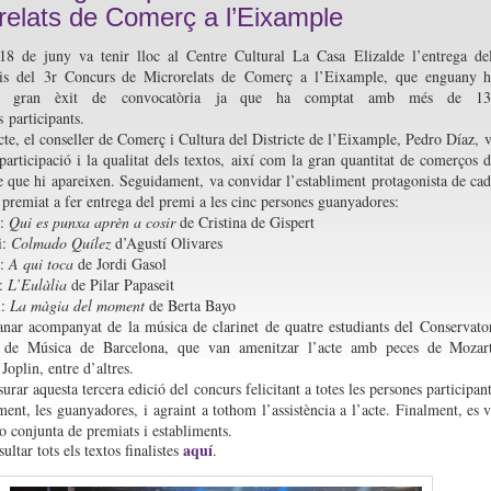
relats de Comerç a l’Eixample
 18 de juny va tenir lloc al Centre Cultural La Casa Elizalde l’entrega de
is del 3r Concurs de Microrelats de Comerç a l’Eixample, que enguany 
un gran èxit de convocatòria ja que ha comptat amb més de 13
 participants.
cte, el conseller de Comerç i Cultura del Districte de l’Eixample, Pedro Díaz, 
 participació i la qualitat dels textos, així com la gran quantitat de comerços 
 que hi apareixen. Seguidament, va convidar l’establiment protagonista de ca
 premiat a fer entrega del premi a les cinc persones guanyadores:
i:
Qui es punxa aprèn a cosir
de Cristina de Gispert
i:
Colmado Quílez
d’Agustí Olivares
i:
A qui toca
de Jordi Gasol
i:
L’Eulàlia
de Pilar Papaseit
i:
La màgia del moment
de Berta Bayo
anar acompanyat de la música de clarinet de quatre estudiants del Conservato
 de Música de Barcelona, que van amenitzar l’acte amb peces de Mozart
Joplin, entre d’altres.
urar aquesta tercera edició del concurs felicitant a totes les persones participan
lment, les guanyadores, i agraint a tothom l’assistència a l’acte. Finalment, es 
to conjunta de premiats i establiments.
aquí
ltar tots els textos finalistes
.