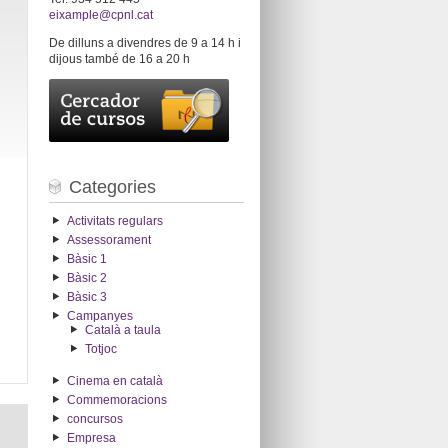
eixample@cpnl.cat
De dilluns a divendres de 9 a 14 h i
dijous també de 16 a 20 h
Categories
Activitats regulars
Assessorament
Bàsic 1
Bàsic 2
Bàsic 3
Campanyes
Català a taula
Totjoc
Cinema en català
Commemoracions
concursos
Empresa