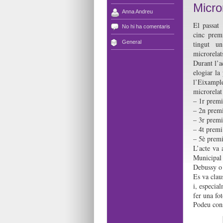
Micro
Anna Andreu
El passat
No hi ha comentaris
cinc prem
General
tingut 
microrelats
Durant l’a
elogiar la
l’Eixample
microrelat
– 1r prem
– 2n prem
– 3r prem
– 4t prem
– 5è prem
L’acte va 
Municipal
Debussy o 
Es va claus
i, especia
fer una fo
Podeu consu