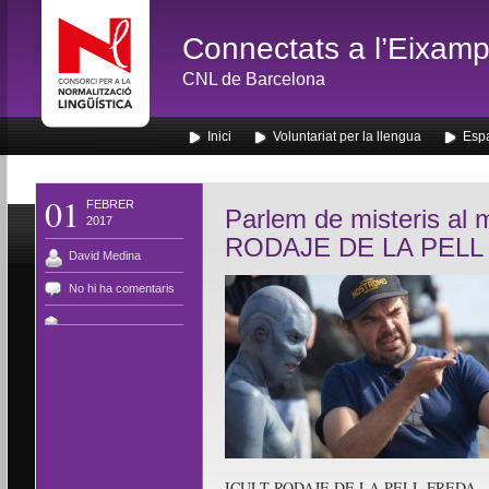
Connectats a l’Eixamp
CNL de Barcelona
Inici
Voluntariat per la llengua
Espa
01
FEBRER
Parlem de misteris al 
2017
RODAJE DE LA PELL
David Medina
No hi ha comentaris
ICULT RODAJE DE LA PELL FREDA