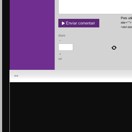
Pots ut
title=""
<del da
dues
−
=
un
<<