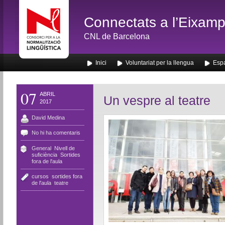
Connectats a l’Eixamp
CNL de Barcelona
Inici
Voluntariat per la llengua
Espa
07
ABRIL
Un vespre al teatre
2017
David Medina
No hi ha comentaris
General
,
Nivell de
suficiència
,
Sortides
fora de l'aula
cursos
,
sortides fora
de l'aula
,
teatre