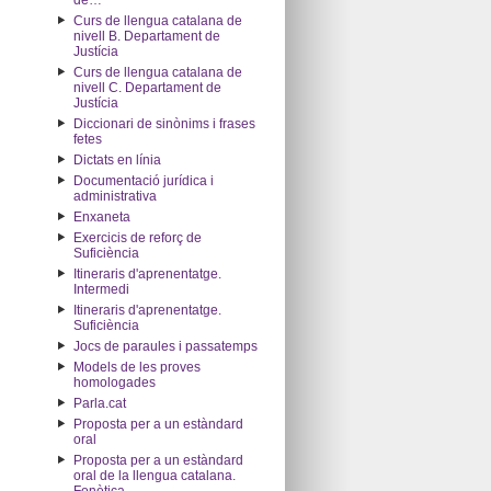
de…"
Curs de llengua catalana de
nivell B. Departament de
Justícia
Curs de llengua catalana de
nivell C. Departament de
Justícia
Diccionari de sinònims i frases
fetes
Dictats en línia
Documentació jurídica i
administrativa
Enxaneta
Exercicis de reforç de
Suficiència
Itineraris d'aprenentatge.
Intermedi
Itineraris d'aprenentatge.
Suficiència
Jocs de paraules i passatemps
Models de les proves
homologades
Parla.cat
Proposta per a un estàndard
oral
Proposta per a un estàndard
oral de la llengua catalana.