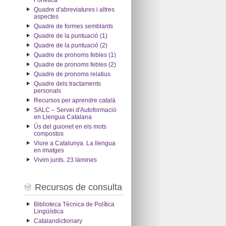
Fonètica
Quadre d'abreviatures i altres
aspectes
Quadre de formes semblants
Quadre de la puntuació (1)
Quadre de la puntuació (2)
Quadre de pronoms febles (1)
Quadre de pronoms febles (2)
Quadre de pronoms relatius
Quadre dels tractaments
personals
Recursos per aprendre català
SALC – Servei d'Autoformació
en Llengua Catalana
Ús del guionet en els mots
compostos
Viure a Catalunya. La llengua
en imatges
Vivim junts. 23 làmines
Recursos de consulta
Biblioteca Tècnica de Política
Lingüística
Catalandictionary