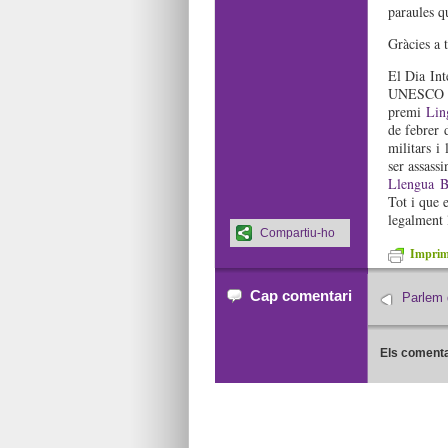
paraules q
Gràcies a t
El Dia Int
UNESCO del
premi
Lin
de febrer 
militars i 
ser assass
Llengua B
Tot i que 
legalment 
Compartiu-ho
Imprime
Cap comentari
Parlem 
Els comenta