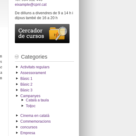
eixample@cpnl.cat
De dilluns a divendres de 9 a 14 h i
dijous també de 16 a 20 h
m
Categories
es
de
Activitats regulars
ua
Assessorament
en
Bàsic 1
Bàsic 2
Bàsic 3
Campanyes
Català a taula
Totjoc
Cinema en català
Commemoracions
concursos
Empresa