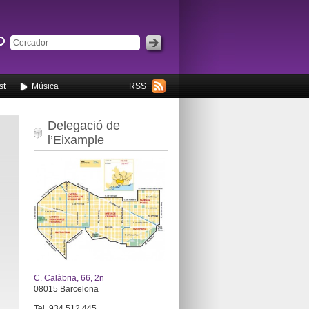
st
Música
RSS
Delegació de
l’Eixample
C. Calàbria, 66, 2n
08015 Barcelona
Tel. 934 512 445