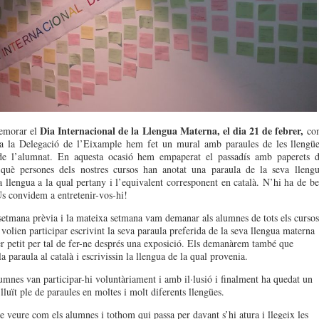
Dia Internacional de la Llengua Materna, el dia 21 de febrer,
emorar el
co
 a la Delegació de l’Eixample hem fet un mural amb paraules de les llengü
de l’alumnat. En aquesta ocasió hem empaperat el passadís amb paperets 
 què persones dels nostres cursos han anotat una paraula de la seva lleng
a llengua a la qual pertany i l’equivalent corresponent en català. N’hi ha de b
Us convidem a entretenir-vos-hi!
setmana prèvia i la mateixa setmana vam demanar als alumnes de tots els cursos
i volien participar escrivint la seva paraula preferida de la seva llengua materna
r petit per tal de fer-ne després una exposició. Els demanàrem també que
la paraula al català i escrivissin la llengua de la qual provenia.
lumnes van participar-hi voluntàriament i amb il·lusió i finalment ha quedat un
lluït ple de paraules en moltes i molt diferents llengües.
e veure com els alumnes i tothom qui passa per davant s’hi atura i llegeix les