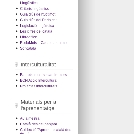
Lingüística
Criteris lingüístics
Guia d'ús de l'Optimot
Guia d'ús del Parla.cat
Legislació lingüística
Les xifres del català
Libreoffice
RodaMots – Cada dia un mot
Softcatalà
Interculturalitat
Banc de recursos antirumors
BCN Acció Intercultural
Projectes interculturals
Materials per a
l'aprenentatge
Aula mestra
Català des del panjabi
Col·lecció "Aprenem català des