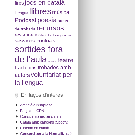
jocs en català
fires
llibres
música
Llengua
poesia
Podcast
punts
recursos
de trobada
restauració
Sant Jordi
segona mà
sessions puntuals
sortides fora
de l'aula
teatre
sèries
tradicions
trobades amb
voluntariat per
autors
la llengua
Enllaços d'interès
Atenció a l'empresa
Blogs del CPNL
Cartes i menús en català
Català amb cançons (Spotify)
Cinema en català
Consorci per a la Normalització