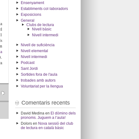
Ensenyament
Establiments col·laboradors
Exposicions
General
la
Clubs de lectura
el
Nivell bàsic
21
Nivell intermedi
ls
Nivell de suficiència
an
la
Nivell elemental
).
Nivell intermedi
a
Podcast
Sant Jordi
Sortides fora de l'aula
trobades amb autors
Voluntariat per la llengua
Comentaris recents
David Medina
en
El dòmino dels
pronoms. Juguem a l’aula!
Dolors
en
Nova sessió del club
de lectura en català bàsic