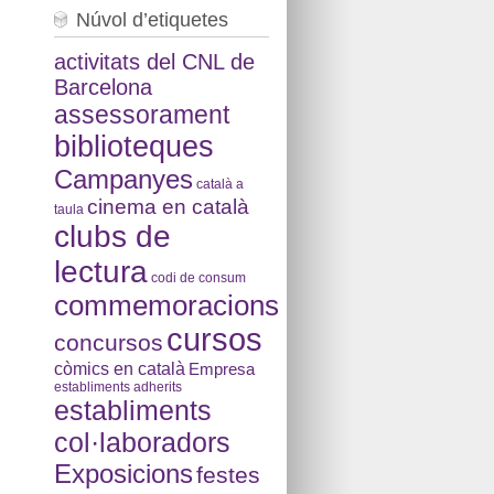
Núvol d’etiquetes
activitats del CNL de
Barcelona
assessorament
biblioteques
Campanyes
català a
cinema en català
taula
clubs de
lectura
codi de consum
commemoracions
cursos
concursos
còmics en català
Empresa
establiments adherits
establiments
col·laboradors
Exposicions
festes