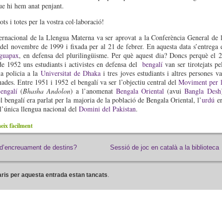
ue hi hem anat penjant.
ots i totes per la vostra col·laboració!
ernacional de la Llengua Materna va ser aprovat a la Conferència General de 
 novembre de 1999 i fixada per al 21 de febrer. En aquesta data s’entrega 
guapax
, en defensa del plurilingüisme. Per què aquest dia? Doncs perquè el 
de 1952 uns estudiants i activistes en defensa del
bengalí
van ser tirotejats pe
la policia a la
Universitat de Dhaka
i tres joves estudiants i altres persones v
inades. Entre 1951 i 1952 el bengalí va ser l’objectiu central del
Moviment per 
engalí
(
Bhasha Andolon
) a l’anomenat
Bengala Oriental
(avui
Bangla Desh
el bengalí era parlat per la majoria de la població de Bengala Oriental, l’
urdú
er
l’única llengua nacional del
Domini del Pakistan
.
ix fàcilment
d’encreuament de destins?
Sessió de joc en català a la biblioteca
ris per aquesta entrada estan tancats
.