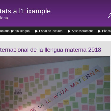
ats a l’Eixample
lona
untariat per la llengua
Espai de lectures
Assessorament
Pòdca
nternacional de la llengua materna 2018