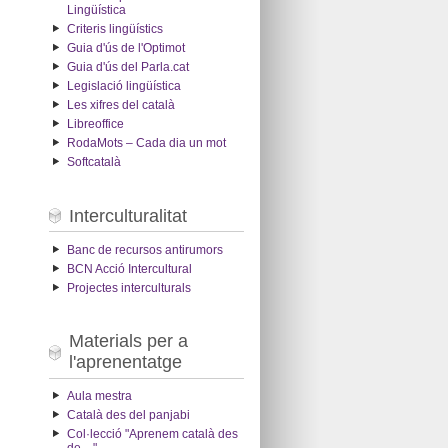
Lingüística
Criteris lingüístics
Guia d'ús de l'Optimot
Guia d'ús del Parla.cat
Legislació lingüística
Les xifres del català
Libreoffice
RodaMots – Cada dia un mot
Softcatalà
Interculturalitat
Banc de recursos antirumors
BCN Acció Intercultural
Projectes interculturals
Materials per a
l'aprenentatge
Aula mestra
Català des del panjabi
Col·lecció "Aprenem català des