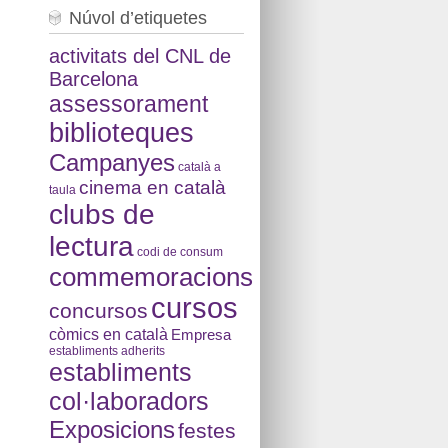
Núvol d’etiquetes
activitats del CNL de
Barcelona
assessorament
biblioteques
Campanyes
català a
cinema en català
taula
clubs de
lectura
codi de consum
commemoracions
cursos
concursos
còmics en català
Empresa
establiments adherits
establiments
col·laboradors
Exposicions
festes