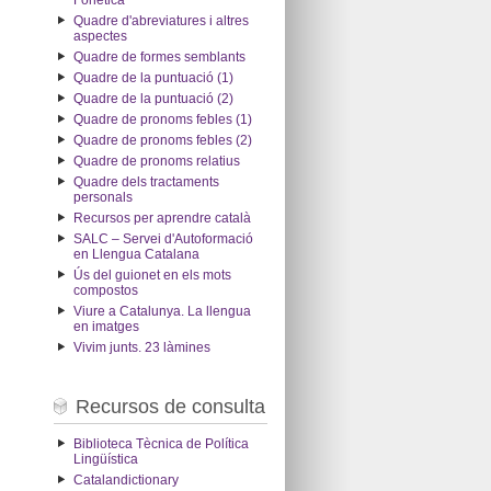
Fonètica
Quadre d'abreviatures i altres
aspectes
Quadre de formes semblants
Quadre de la puntuació (1)
Quadre de la puntuació (2)
Quadre de pronoms febles (1)
Quadre de pronoms febles (2)
Quadre de pronoms relatius
Quadre dels tractaments
personals
Recursos per aprendre català
SALC – Servei d'Autoformació
en Llengua Catalana
Ús del guionet en els mots
compostos
Viure a Catalunya. La llengua
en imatges
Vivim junts. 23 làmines
Recursos de consulta
Biblioteca Tècnica de Política
Lingüística
Catalandictionary