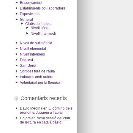
Ensenyament
Establiments col·laboradors
Exposicions
General
Clubs de lectura
Nivell bàsic
Nivell intermedi
Nivell de suficiència
Nivell elemental
Nivell intermedi
Podcast
Sant Jordi
Sortides fora de l'aula
trobades amb autors
Voluntariat per la llengua
Comentaris recents
David Medina
en
El dòmino dels
pronoms. Juguem a l’aula!
Dolors
en
Nova sessió del club
de lectura en català bàsic