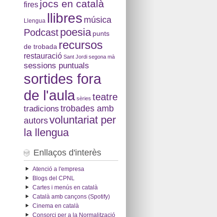
jocs en català
fires
llibres
música
Llengua
poesia
Podcast
punts
recursos
de trobada
restauració
Sant Jordi
segona mà
sessions puntuals
sortides fora
de l'aula
teatre
sèries
tradicions
trobades amb
voluntariat per
autors
la llengua
Enllaços d'interès
Atenció a l'empresa
Blogs del CPNL
Cartes i menús en català
Català amb cançons (Spotify)
Cinema en català
Consorci per a la Normalització