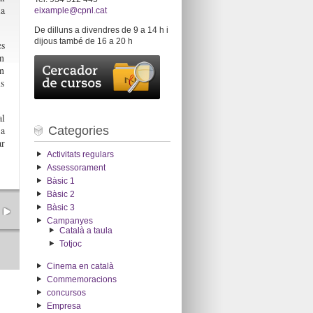
la
eixample@cpnl.cat
De dilluns a divendres de 9 a 14 h i
dijous també de 16 a 20 h
es
un
en
ls
al
Categories
ja
ar
Activitats regulars
Assessorament
Bàsic 1
Bàsic 2
Bàsic 3
Campanyes
Català a taula
Totjoc
Cinema en català
Commemoracions
concursos
Empresa