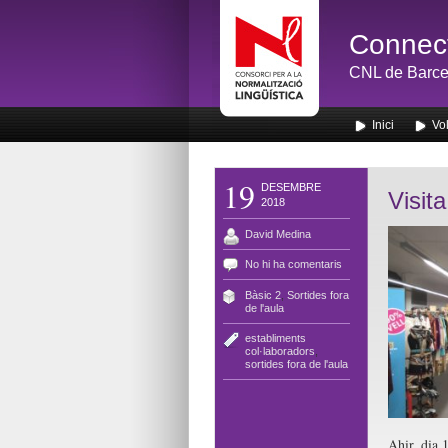
Connect
CNL de Barce
Inici
Vol
19
DESEMBRE
Visit
2018
David Medina
No hi ha comentaris
Bàsic 2
,
Sortides fora
de l'aula
establiments
col·laboradors
,
sortides fora de l'aula
Ahir, dia 