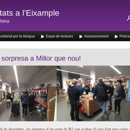
ats a l’Eixample
lona
untariat per la llengua
Espai de lectures
Assessorament
Pòdca
a sorpresa a Millor que nou!
18 de desembre, els alumnes d’un grup de B2 van acabar el curs fent una visita 