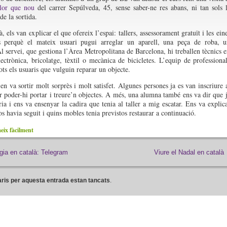
lor que nou
del carrer Sepúlveda, 45, sense saber-ne res abans, ni tan sols 
de la sortida.
, els van explicar el que ofereix l’espai: tallers, assessorament gratuït i les ein
es perquè el mateix usuari pugui arreglar un aparell, una peça de roba, 
servei, que gestiona l’Àrea Metropolitana de Barcelona, hi treballen tècnics 
electrònica, bricolatge, tèxtil o mecànica de bicicletes. L’equip de professiona
ots els usuaris que vulguin reparar un objecte.
en va sortir molt sorprès i molt satisfet. Algunes persones ja es van inscriure 
er poder-hi portar i treure’n objectes. A més, una alumna també ens va dir que 
ria i ens va ensenyar la cadira que tenia al taller a mig escatar. Ens va explic
os havia seguit i quins mobles tenia previstos restaurar a continuació.
ix fàcilment
gia en català: Telegram
Viure el Nadal en català
ris per aquesta entrada estan tancats
.