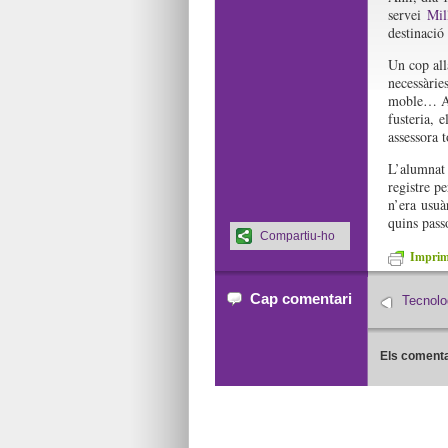
servei
Mil
destinació 
Un cop allà
necessàri
moble… Al 
fusteria, 
assessora t
L’alumnat 
registre p
n’era usuà
quins pass
Compartiu-ho
Imprime
Cap comentari
Tecnolo
Els comenta