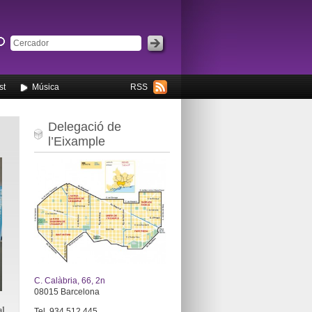
st
Música
RSS
Delegació de
l’Eixample
C. Calàbria, 66, 2n
08015 Barcelona
al
Tel. 934 512 445