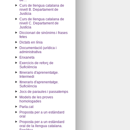
de…"
Curs de llengua catalana de
nivell B. Departament de
Justícia
Curs de llengua catalana de
nivell C. Departament de
Justícia
Diccionari de sinònims i frases
fetes
Dictats en línia
Documentació jurídica i
administrativa
Enxaneta
Exercicis de reforç de
Suficiència
Itineraris d'aprenentatge.
Intermedi
Itineraris d'aprenentatge.
Suficiència
Jocs de paraules i passatemps
Models de les proves
homologades
Parla.cat
Proposta per a un estàndard
oral
Proposta per a un estàndard
oral de la llengua catalana.