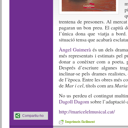
m
p
q
trentena de presoners. Al mercat
pagaran un bon preu. El capità del
l’única dona que viatja a bord.
situació tensa que acabarà esclata
Àngel Guimerà
és un dels dramatu
més representats i estimats pel p
donar a conèixer com a poeta, pe
Després d’escriure algunes trag
inclinar-se pels drames realistes,
de l’època. Entre les obres més 
de
Mar i cel
, títols com ara
Maria
No us perdeu el contingut multim
Dagoll Dagom
sobre l’adaptació 
http://maricelelmusical.cat/
Compartiu-ho
Imprimeix fàcilment