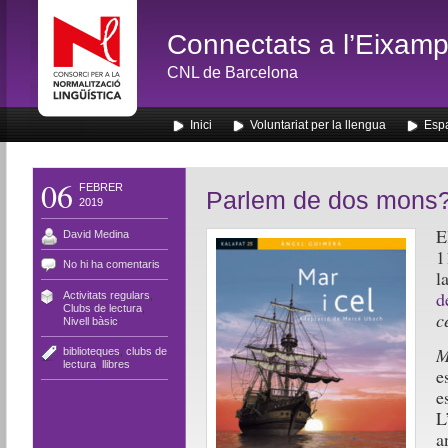
Connectats a l’Eixamp
CNL de Barcelona
Inici
Voluntariat per la llengua
Espa
06
FEBRER
Parlem de dos mons
2019
E
David Medina
1
No hi ha comentaris
l
d
Activitats regulars
,
Clubs de lectura
,
c
Nivell bàsic
M
biblioteques
,
clubs de
lectura
,
llibres
e
e
L
a