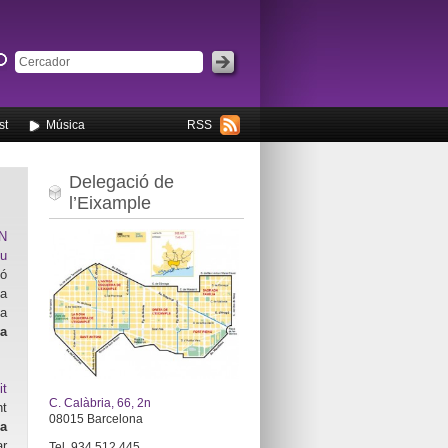
st
Música
RSS
Delegació de
l’Eixample
N
iu
ó
da
a
a
it
C. Calàbria, 66, 2n
nt
08015 Barcelona
la
r
Tel. 934 512 445