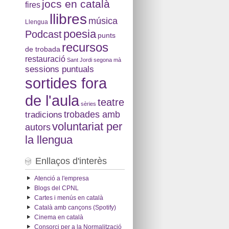
jocs en català
fires
llibres
música
Llengua
poesia
Podcast
punts
recursos
de trobada
restauració
Sant Jordi
segona mà
sessions puntuals
sortides fora
de l'aula
teatre
sèries
tradicions
trobades amb
voluntariat per
autors
la llengua
Enllaços d'interès
Atenció a l'empresa
Blogs del CPNL
Cartes i menús en català
Català amb cançons (Spotify)
Cinema en català
Consorci per a la Normalització