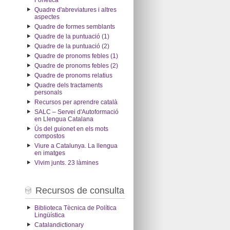
Fonètica
Quadre d'abreviatures i altres
aspectes
Quadre de formes semblants
Quadre de la puntuació (1)
Quadre de la puntuació (2)
Quadre de pronoms febles (1)
Quadre de pronoms febles (2)
Quadre de pronoms relatius
Quadre dels tractaments
personals
Recursos per aprendre català
SALC – Servei d'Autoformació
en Llengua Catalana
Ús del guionet en els mots
compostos
Viure a Catalunya. La llengua
en imatges
Vivim junts. 23 làmines
Recursos de consulta
Biblioteca Tècnica de Política
Lingüística
Catalandictionary