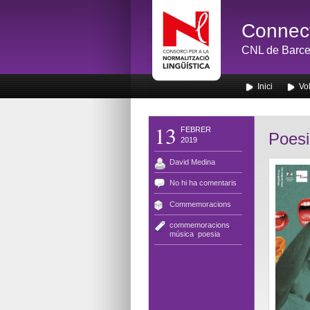
Connect
CNL de Barce
Inici
Vol
13
FEBRER
Poesi
2019
David Medina
No hi ha comentaris
Commemoracions
commemoracions
,
música
,
poesia