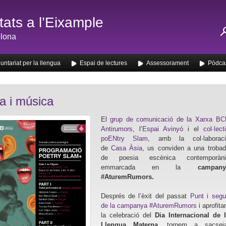
ats a l’Eixample
lona
untariat per la llengua
Espai de lectures
Assessorament
Pòdca
a i música
El
grup de comunicació de la Xarxa BC
Antirumors
, l’
Espai Avinyó
i el
col·lect
poENtry Slam
, amb la col·laboraci
de
Casa Àsia
, us conviden a una troba
de poesia escènica contemporàni
emmarcada en la
campany
#AturemRumors.
Després de l’èxit del passat
Punt i segu
de la campanya #AturemRumors
i aprofita
la celebració del
Dia Internacional de 
Llengua Materna
, tornem a sacseja