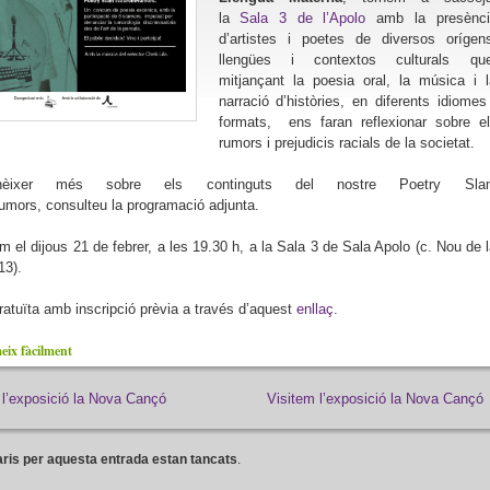
la
Sala 3 de l’Apolo
amb la presènci
d’artistes i poetes de diversos orígen
llengües i contextos culturals que
mitjançant la poesia oral, la música i 
narració d’històries, en diferents idiomes
formats, ens faran reflexionar sobre e
rumors i prejudicis racials de la societat.
èixer més sobre els continguts del nostre Poetry Sla
umors,
c
onsulteu la programació adjunta.
 el dijous 21 de febrer, a les 19.30 h, a la Sala 3 de Sala Apolo (c. Nou de 
13).
gratuïta amb inscripció prèvia a través d’aquest
enllaç.
ix fàcilment
a l’exposició la Nova Cançó
Visitem l’exposició la Nova Cançó
ris per aquesta entrada estan tancats
.