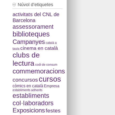
Núvol d’etiquetes
activitats del CNL de
Barcelona
assessorament
biblioteques
Campanyes
català a
cinema en català
taula
clubs de
lectura
codi de consum
commemoracions
cursos
concursos
còmics en català
Empresa
establiments adherits
establiments
col·laboradors
Exposicions
festes