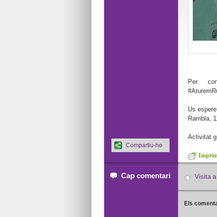
Per con
#AturemR
Us esperem
Rambla, 1
Activitat 
Compartiu-ho
Imprime
Cap comentari
Visita 
Els comenta