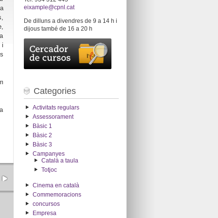
eixample@cpnl.cat
a
s,
De dilluns a divendres de 9 a 14 h i
,
dijous també de 16 a 20 h
la
 i
ls
m
Categories
Activitats regulars
la
Assessorament
Bàsic 1
Bàsic 2
Bàsic 3
Campanyes
Català a taula
Totjoc
Cinema en català
Commemoracions
concursos
Empresa