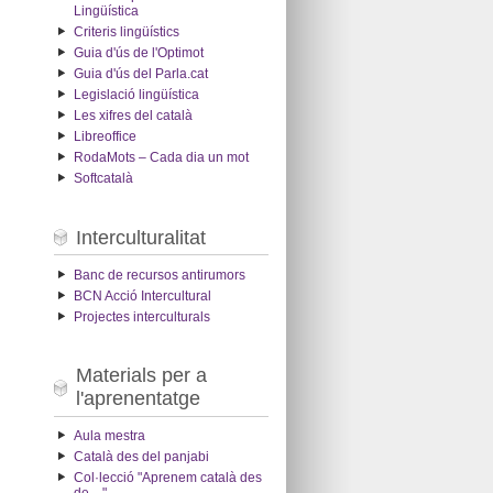
Lingüística
Criteris lingüístics
Guia d'ús de l'Optimot
Guia d'ús del Parla.cat
Legislació lingüística
Les xifres del català
Libreoffice
RodaMots – Cada dia un mot
Softcatalà
Interculturalitat
Banc de recursos antirumors
BCN Acció Intercultural
Projectes interculturals
Materials per a
l'aprenentatge
Aula mestra
Català des del panjabi
Col·lecció "Aprenem català des