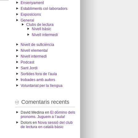
Ensenyament
Establiments col·laboradors
Exposicions
General
Clubs de lectura
Nivell bàsic
Nivell intermedi
Nivell de suficiència
Nivell elemental
Nivell intermedi
Podcast
Sant Jordi
Sortides fora de l'aula
trobades amb autors
Voluntariat per la llengua
Comentaris recents
David Medina
en
El dòmino dels
pronoms. Juguem a l’aula!
Dolors
en
Nova sessió del club
de lectura en català bàsic