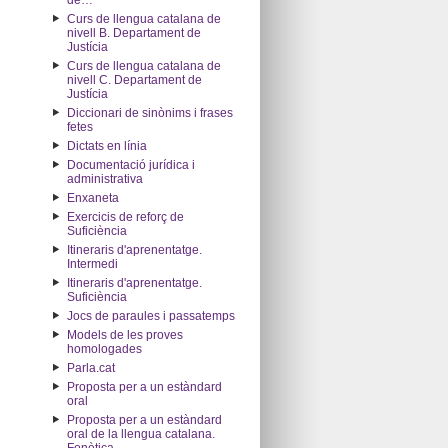
de…"
Curs de llengua catalana de
nivell B. Departament de
Justícia
Curs de llengua catalana de
nivell C. Departament de
Justícia
Diccionari de sinònims i frases
fetes
Dictats en línia
Documentació jurídica i
administrativa
Enxaneta
Exercicis de reforç de
Suficiència
Itineraris d'aprenentatge.
Intermedi
Itineraris d'aprenentatge.
Suficiència
Jocs de paraules i passatemps
Models de les proves
homologades
Parla.cat
Proposta per a un estàndard
oral
Proposta per a un estàndard
oral de la llengua catalana.