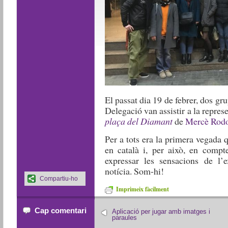
El passat dia 19 de febrer, dos gru
Delegació van assistir a la repres
plaça
del Diamant
de
Mercè Rodo
Per a tots era la primera vegada q
en català i, per això, en compt
expressar les sensacions de l’e
notícia. Som-hi!
Compartiu-ho
Imprimeix fàcilment
Cap comentari
Aplicació per jugar amb imatges i
paraules