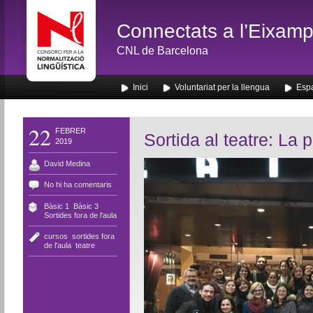
Connectats a l’Eixamp
CNL de Barcelona
Inici
Voluntariat per la llengua
Espa
22
FEBRER
Sortida al teatre: La 
2019
David Medina
No hi ha comentaris
Bàsic 1
,
Bàsic 3
,
Sortides fora de l'aula
cursos
,
sortides fora
de l'aula
,
teatre