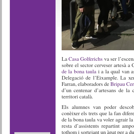
La
Casa Golferichs
va ser l’escen
sobre el sector cerveser artesà a
de la bona taula
i a la qual van a
Delegació de l’Eixample. La xer
Farran, elaboradors de
Bripau Cer
d’un centenar d’artesans de la c
territori català.
Els alumnes van poder descobr
conèixer els trets que la fan difer
de la bona taula va voler agrair l
resta d’assistents repartint amp
tothom i sortejant un àpat per a d