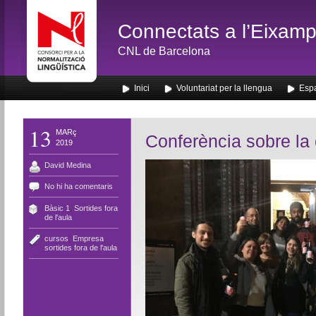
Connectats a l’Eixamp
CNL de Barcelona
Inici
Voluntariat per la llengua
Espa
13
MARç
Conferència sobre la
2019
David Medina
No hi ha comentaris
Bàsic 1
,
Sortides fora
de l'aula
cursos
,
Empresa
,
sortides fora de l'aula