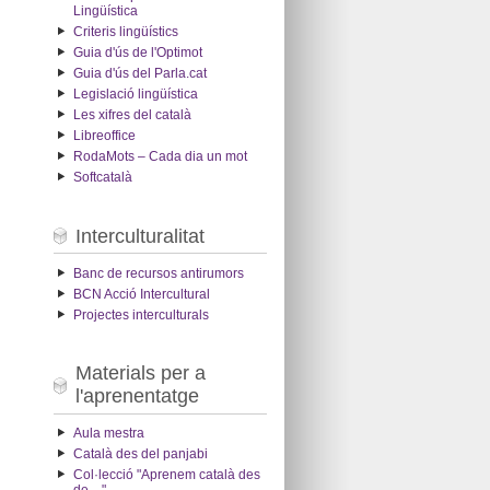
Lingüística
Criteris lingüístics
Guia d'ús de l'Optimot
Guia d'ús del Parla.cat
Legislació lingüística
Les xifres del català
Libreoffice
RodaMots – Cada dia un mot
Softcatalà
Interculturalitat
Banc de recursos antirumors
BCN Acció Intercultural
Projectes interculturals
Materials per a
l'aprenentatge
Aula mestra
Català des del panjabi
Col·lecció "Aprenem català des