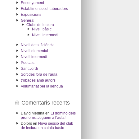
Ensenyament
Establiments col·laboradors
Exposicions
General
Clubs de lectura
Nivell bàsic
Nivell intermedi
Nivell de suficiència
Nivell elemental
Nivell intermedi
Podcast
Sant Jordi
Sortides fora de l'aula
trobades amb autors
Voluntariat per la llengua
Comentaris recents
David Medina
en
El dòmino dels
pronoms. Juguem a l’aula!
Dolors
en
Nova sessió del club
de lectura en català bàsic