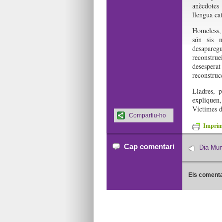
anècdotes 
llengua ca
Homeless, 
són sis n
desaparegu
reconstrue
desespera
reconstrucc
Lladres, p
expliquen,
Víctimes de
Compartiu-ho
Imprime
Cap comentari
Dia Mun
Els comenta