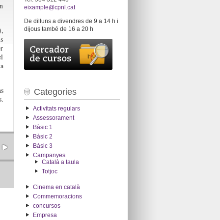
en
eixample@cpnl.cat
De dilluns a divendres de 9 a 14 h i
),
dijous també de 16 a 20 h
is
or
el
la
ns
Categories
s.
Activitats regulars
Assessorament
Bàsic 1
Bàsic 2
Bàsic 3
Campanyes
Català a taula
Totjoc
Cinema en català
Commemoracions
concursos
Empresa