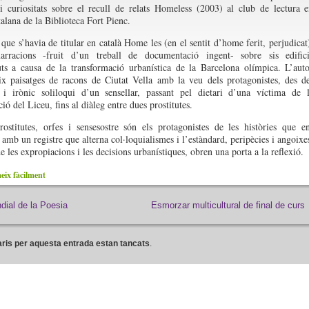
i curiositats sobre el recull de relats Homeless (2003) al club de lectura 
talana de la Biblioteca Fort Pienc.
que s’havia de titular en català Home les (en el sentit d’home ferit, perjudicat
arracions -fruit d’un treball de documentació ingent- sobre sis edific
ts a causa de la transformació urbanística de la Barcelona olímpica. L’aut
ix paisatges de racons de Ciutat Vella amb la veu dels protagonistes, des d
t i irònic soliloqui d’un sensellar, passant pel dietari d’una víctima de 
ió del Liceu, fins al diàleg entre dues prostitutes.
rostitutes, orfes i sensesostre són els protagonistes de les històries que e
 amb un registre que alterna col·loquialismes i l’estàndard, peripècies i angoixe
 les expropiacions i les decisions urbanístiques, obren una porta a la reflexió.
ix fàcilment
dial de la Poesia
Esmorzar multicultural de final de curs
ris per aquesta entrada estan tancats
.