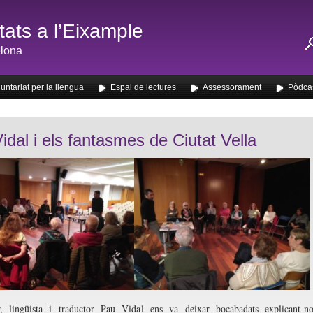
ats a l’Eixample
lona
untariat per la llengua
Espai de lectures
Assessorament
Pòdca
idal i els fantasmes de Ciutat Vella
or, lingüista i traductor Pau Vidal ens va deixar bocabadats explicant-n