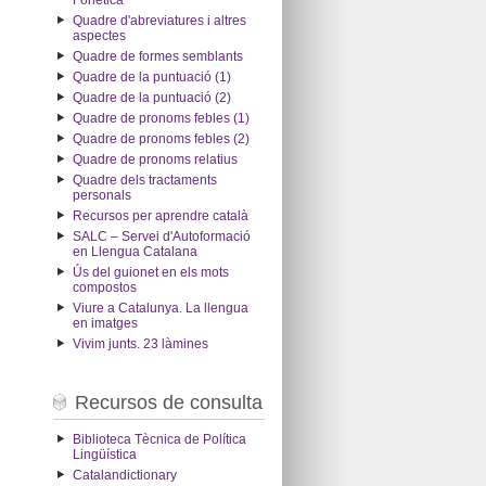
Fonètica
Quadre d'abreviatures i altres
aspectes
Quadre de formes semblants
Quadre de la puntuació (1)
Quadre de la puntuació (2)
Quadre de pronoms febles (1)
Quadre de pronoms febles (2)
Quadre de pronoms relatius
Quadre dels tractaments
personals
Recursos per aprendre català
SALC – Servei d'Autoformació
en Llengua Catalana
Ús del guionet en els mots
compostos
Viure a Catalunya. La llengua
en imatges
Vivim junts. 23 làmines
Recursos de consulta
Biblioteca Tècnica de Política
Lingüística
Catalandictionary