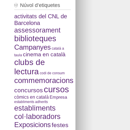
Núvol d’etiquetes
activitats del CNL de
Barcelona
assessorament
biblioteques
Campanyes
català a
cinema en català
taula
clubs de
lectura
codi de consum
commemoracions
cursos
concursos
còmics en català
Empresa
establiments adherits
establiments
col·laboradors
Exposicions
festes