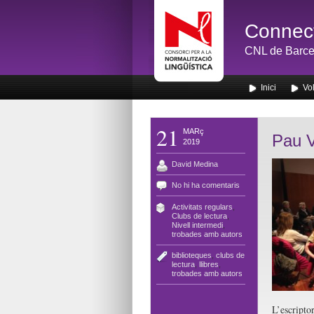
Connect
CNL de Barce
Inici
Vol
21
MARç
Pau V
2019
David Medina
No hi ha comentaris
Activitats regulars
,
Clubs de lectura
,
Nivell intermedi
,
trobades amb autors
biblioteques
,
clubs de
lectura
,
llibres
,
trobades amb autors
L’escript