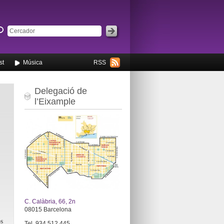
st
Música
RSS
Delegació de
l’Eixample
C. Calàbria, 66, 2n
08015 Barcelona
os
Tel. 934 512 445