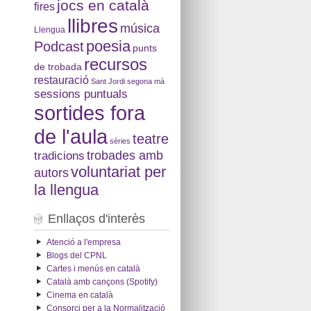
jocs en català
fires
llibres
música
Llengua
poesia
Podcast
punts
recursos
de trobada
restauració
Sant Jordi
segona mà
sessions puntuals
sortides fora
de l'aula
teatre
sèries
tradicions
trobades amb
voluntariat per
autors
la llengua
Enllaços d'interès
Atenció a l'empresa
Blogs del CPNL
Cartes i menús en català
Català amb cançons (Spotify)
Cinema en català
Consorci per a la Normalització