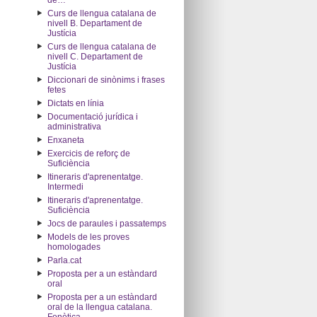
de…"
Curs de llengua catalana de
nivell B. Departament de
Justícia
Curs de llengua catalana de
nivell C. Departament de
Justícia
Diccionari de sinònims i frases
fetes
Dictats en línia
Documentació jurídica i
administrativa
Enxaneta
Exercicis de reforç de
Suficiència
Itineraris d'aprenentatge.
Intermedi
Itineraris d'aprenentatge.
Suficiència
Jocs de paraules i passatemps
Models de les proves
homologades
Parla.cat
Proposta per a un estàndard
oral
Proposta per a un estàndard
oral de la llengua catalana.