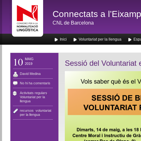
Connectats a l’Eixamp
CNL de Barcelona
Inici
Voluntariat per la llengua
Espa
10
MAIG
Sessió del Voluntariat 
2019
David Medina
No hi ha comentaris
Activitats regulars
,
Voluntariat per la
llengua
recursos
,
voluntariat
per la llengua