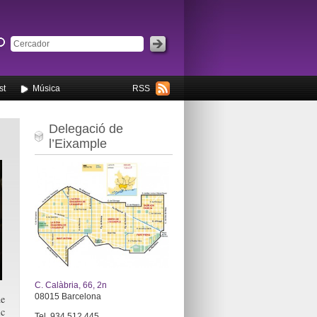
st
Música
RSS
Delegació de
l’Eixample
C. Calàbria, 66, 2n
08015 Barcelona
de
ic
Tel. 934 512 445