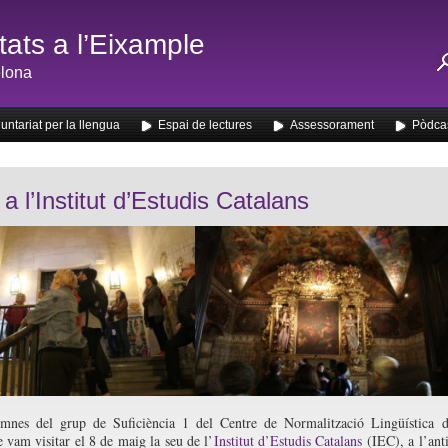
ats a l’Eixample
lona
untariat per la llengua
Espai de lectures
Assessorament
Pòdca
 a l’Institut d’Estudis Catalans
umnes del grup de Suficiència 1 del Centre de Normalització Lingüística 
 vam visitar el 8 de maig la seu de l’
Institut d’Estudis Catalans
(IEC), a l’ant