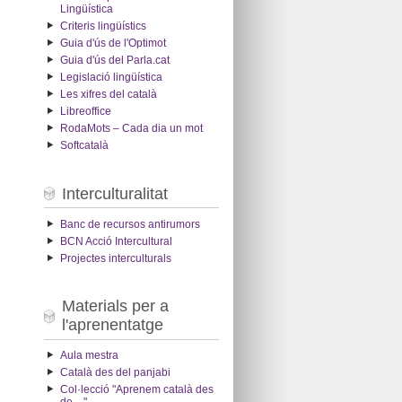
Lingüística
Criteris lingüístics
Guia d'ús de l'Optimot
Guia d'ús del Parla.cat
Legislació lingüística
Les xifres del català
Libreoffice
RodaMots – Cada dia un mot
Softcatalà
Interculturalitat
Banc de recursos antirumors
BCN Acció Intercultural
Projectes interculturals
Materials per a
l'aprenentatge
Aula mestra
Català des del panjabi
Col·lecció "Aprenem català des