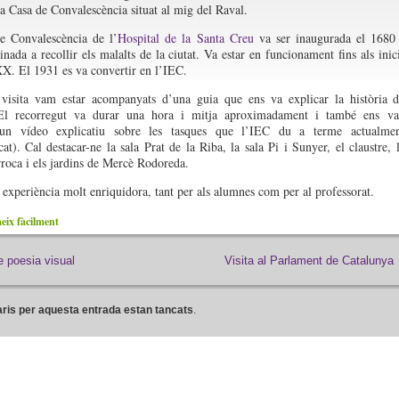
 la Casa de Convalescència situat al mig del Raval.
e Convalescència de l’
Hospital de la Santa Creu
va ser inaugurada el 1680
inada a recollir els malalts de la ciutat. Va estar en funcionament fins als inic
XX. El 1931 es va convertir en l’IEC.
 visita vam estar acompanyats d’una guia que ens va explicar la història 
. El recorregut va durar una hora i mitja aproximadament i també ens v
 un vídeo explicatiu sobre les tasques que l’IEC du a terme actualmen
at). Cal destacar-ne la sala Prat de la Riba, la sala Pi i Sunyer, el claustre, 
rroca i els jardins de Mercè Rodoreda.
 experiència molt enriquidora, tant per als alumnes com per al professorat.
ix fàcilment
e poesia visual
Visita al Parlament de Catalunya
ris per aquesta entrada estan tancats
.