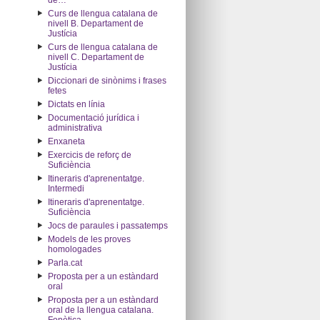
de…"
Curs de llengua catalana de
nivell B. Departament de
Justícia
Curs de llengua catalana de
nivell C. Departament de
Justícia
Diccionari de sinònims i frases
fetes
Dictats en línia
Documentació jurídica i
administrativa
Enxaneta
Exercicis de reforç de
Suficiència
Itineraris d'aprenentatge.
Intermedi
Itineraris d'aprenentatge.
Suficiència
Jocs de paraules i passatemps
Models de les proves
homologades
Parla.cat
Proposta per a un estàndard
oral
Proposta per a un estàndard
oral de la llengua catalana.