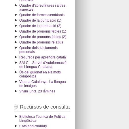
Fonètica
Quadre d'abreviatures i altres
aspectes
Quadre de formes semblants
Quadre de la puntuació (1)
Quadre de la puntuació (2)
Quadre de pronoms febles (1)
Quadre de pronoms febles (2)
Quadre de pronoms relatius
Quadre dels tractaments
personals
Recursos per aprendre català
SALC – Servei d'Autoformació
en Llengua Catalana
Ús del guionet en els mots
compostos
Viure a Catalunya. La llengua
en imatges
Vivim junts. 23 làmines
Recursos de consulta
Biblioteca Tècnica de Política
Lingüística
Catalandictionary