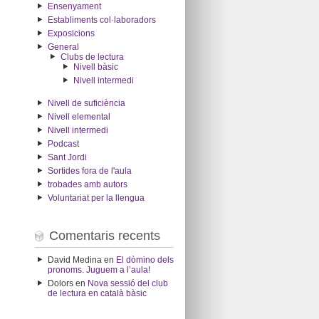
Ensenyament
Establiments col·laboradors
Exposicions
General
Clubs de lectura
Nivell bàsic
Nivell intermedi
Nivell de suficiència
Nivell elemental
Nivell intermedi
Podcast
Sant Jordi
Sortides fora de l'aula
trobades amb autors
Voluntariat per la llengua
Comentaris recents
David Medina
en
El dòmino dels
pronoms. Juguem a l’aula!
Dolors
en
Nova sessió del club
de lectura en català bàsic