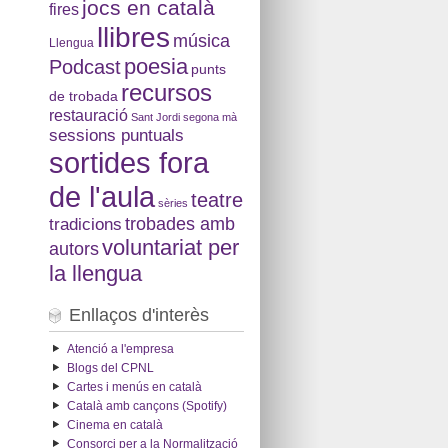
jocs en català
fires
llibres
música
Llengua
poesia
Podcast
punts
recursos
de trobada
restauració
Sant Jordi
segona mà
sessions puntuals
sortides fora
de l'aula
teatre
sèries
tradicions
trobades amb
voluntariat per
autors
la llengua
Enllaços d'interès
Atenció a l'empresa
Blogs del CPNL
Cartes i menús en català
Català amb cançons (Spotify)
Cinema en català
Consorci per a la Normalització