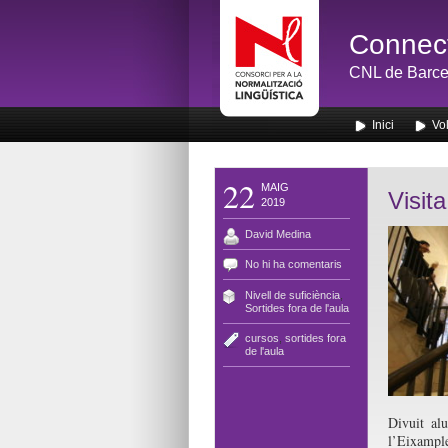
Connect
CNL de Barce
Inici
Vol
22
MAIG
Visita
2019
David Medina
No hi ha comentaris
Nivell de suficiència
,
Sortides fora de l'aula
cursos
,
sortides fora
de l'aula
Divuit al
l’Eixample