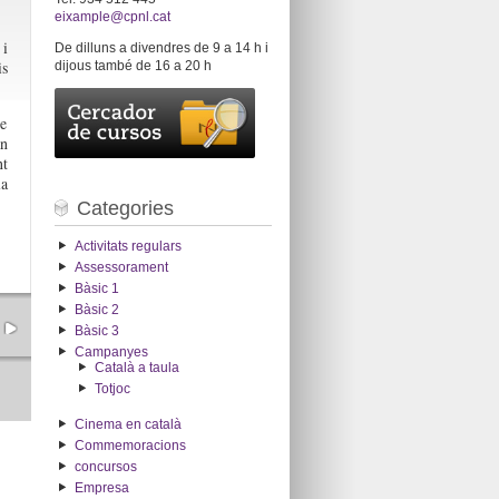
eixample@cpnl.cat
 i
De dilluns a divendres de 9 a 14 h i
is
dijous també de 16 a 20 h
de
an
t
la
Categories
Activitats regulars
Assessorament
Bàsic 1
Bàsic 2
Bàsic 3
Campanyes
Català a taula
Totjoc
Cinema en català
Commemoracions
concursos
Empresa