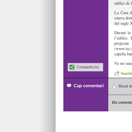
edifici de
La Casa d
estava dest
del segle 
Durant la
l’edifici
projectar
(www.iec.c
capella ba
Va ser una
Compartiu-ho
Imprime
Cap comentari
Mural d
Els comenta