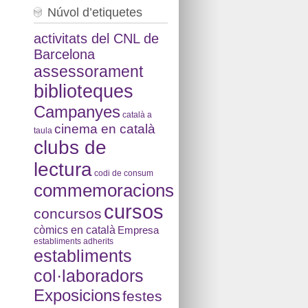
Núvol d’etiquetes
activitats del CNL de
Barcelona
assessorament
biblioteques
Campanyes
català a
cinema en català
taula
clubs de
lectura
codi de consum
commemoracions
cursos
concursos
còmics en català
Empresa
establiments adherits
establiments
col·laboradors
Exposicions
festes