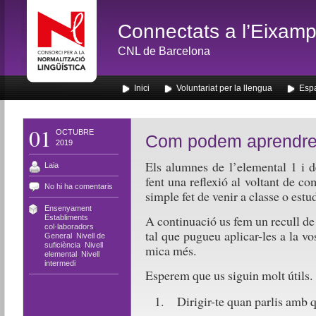
Connectats a l’Eixamp
CNL de Barcelona
Inici
Voluntariat per la llengua
Espa
01
OCTUBRE
Com podem aprendr
2019
Els alumnes de l’elemental 1 i d
Laia
fent una reflexió al voltant de c
No hi ha comentaris
simple fet de venir a classe o estud
Ensenyament
,
A continuació us fem un recull de 
Establiments
col·laboradors
,
tal que pugueu aplicar-les a la vo
General
,
Nivell de
suficiència
,
Nivell
mica més.
elemental
,
Nivell
intermedi
Esperem que us siguin molt útils.
Dirigir-te quan parlis amb q