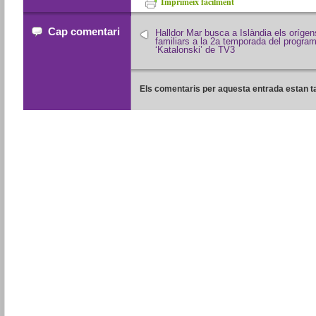
Imprimeix fàcilment
Cap comentari
Halldor Mar busca a Islàndia els orígen
familiars a la 2a temporada del progra
‘Katalonski’ de TV3
Els comentaris per aquesta entrada estan t