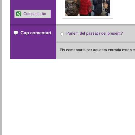
Compartiu-ho
Cap comentari
Parlem del passat i del present?
Els comentaris per aquesta entrada estan t