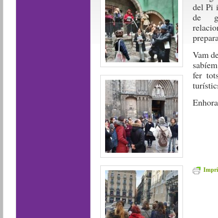
del Pi 
de gr
relac
prepara
Vam des
sabíem 
fer to
turístic
Enhora
Impri