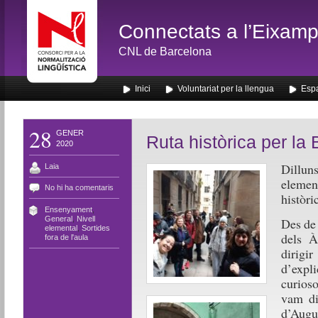
Connectats a l’Eixamp
CNL de Barcelona
Inici
Voluntariat per la llengua
Espa
28
GENER
Ruta històrica per la
2020
Dillu
Laia
elemen
No hi ha comentaris
històri
Ensenyament
,
General
,
Nivell
Des de 
elemental
,
Sortides
dels À
fora de l'aula
dirigi
d’expl
curioso
vam di
d’Augus