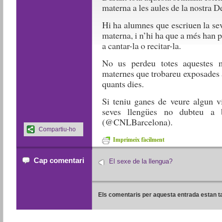
materna a les aules de la nostra D
Hi ha alumnes que escriuen la sev
materna, i n’hi ha que a més han po
a cantar-la o recitar-la.
No us perdeu totes aquestes m
maternes que trobareu exposades 
quants dies.
Si teniu ganes de veure algun ví
seves llengües no dubteu a 
(@CNLBarcelona).
Compartiu-ho
Imprimeix fàcilment
Cap comentari
El sexe de la llengua?
Els comentaris per aquesta entrada estan t