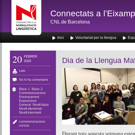
Connectats a l’Eixamp
CNL de Barcelona
Inici
Voluntariat per la llengua
Espa
20
FEBRER
Dia de la Llengua Ma
2020
Laia
No hi ha comentaris
Bàsic 1
,
Bàsic 2
,
Commemoracions
,
Ensenyament
,
Exposicions
,
General
,
Nivell bàsic
,
Nivell elemental
,
Nivell intermedi
commemoracions
,
cursos
Durant tota aquesta setmana estem 