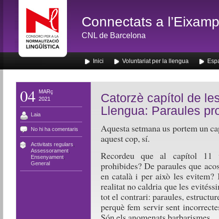
Connectats a l’Eixamp
CNL de Barcelona
Inici
Voluntariat per la llengua
Espa
04
MARç
Catorzè capítol de le
2021
Llengua: Paraules pro
Laia
Aquesta setmana us portem un cap
No hi ha comentaris
aquest cop, sí.
Activitats regulars
,
Assessorament
,
Recordeu que al capítol 11 v
Ensenyament
,
prohibides? De paraules que aco
General
en català i per això les evitem?
realitat no caldria que les evités
tot el contrari: paraules, estruct
perquè fem servir sent incorrecte
Són els anomenats barbarismes.