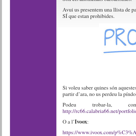
Avui us presentem una llista de pa
SÍ que estan prohibides.
Si voleu saber quines són aquestes
partir d’ara, no us perdeu la pínd
Podeu trobar-la
http://rc66.calabria66.net/portfoli
Ivoox
O a l’
:
https://www.ivoox.com/p%C3%AD