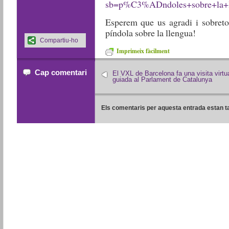
sb=p%C3%ADndoles+sobre+la+l
Esperem que us agradi i sobret
píndola sobre la llengua!
Compartiu-ho
Imprimeix fàcilment
Cap comentari
El VXL de Barcelona fa una visita virtu
guiada al Parlament de Catalunya
Els comentaris per aquesta entrada estan t