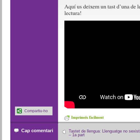
Aquí us deixem un tast d’una de le
lectura!
Compartiu-ho
Imprimeix fàcilment
Cap comentari
Tastet de llengua: Llenguatge no sexist
– 1a part