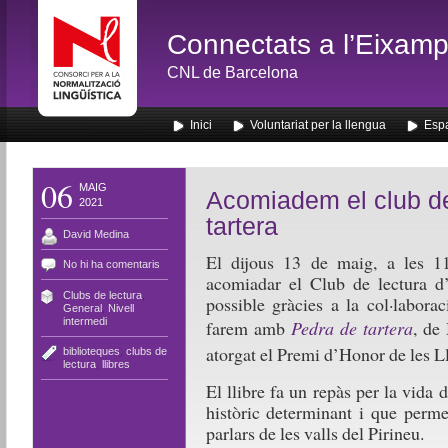
Connectats a l’Eixamp
CNL de Barcelona
Inici
Voluntariat per la llengua
Espa
06
MAIG
Acomiadem el club d
2021
tartera
David Medina
El dijous 13 de maig, a les 11
No hi ha comentaris
acomiadar el Club de lectura d
Clubs de lectura
,
possible gràcies a la col·labora
General
,
Nivell
intermedi
farem amb
Pedra de tartera
, de
atorgat el Premi d’Honor de les Ll
biblioteques
,
clubs de
lectura
,
llibres
El llibre fa un repàs per la vida 
històric determinant i que perme
parlars de les valls del Pirineu.