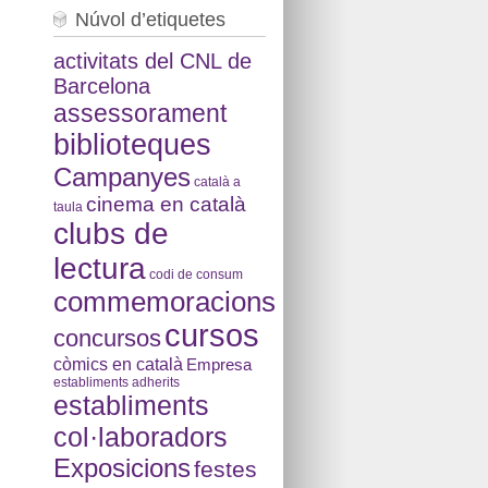
Núvol d’etiquetes
activitats del CNL de
Barcelona
assessorament
biblioteques
Campanyes
català a
cinema en català
taula
clubs de
lectura
codi de consum
commemoracions
cursos
concursos
còmics en català
Empresa
establiments adherits
establiments
col·laboradors
Exposicions
festes