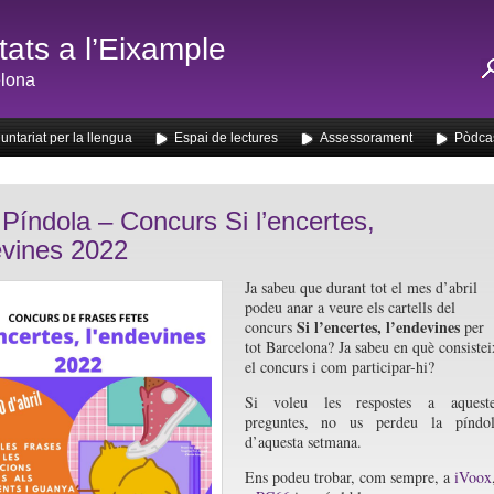
ats a l’Eixample
lona
untariat per la llengua
Espai de lectures
Assessorament
Pòdca
Píndola – Concurs Si l’encertes,
evines 2022
Ja sabeu que dur
ant tot el mes d’abril
podeu anar a veure els cartells del
Si l’encertes, l’endevines
concurs
per
tot Barcelona? Ja sabeu en què consistei
el concurs i com participar-hi?
Si voleu les respostes a aqueste
preguntes, no us perdeu la píndol
d’aquesta setmana.
Ens podeu trobar, com sempre, a
iVoox