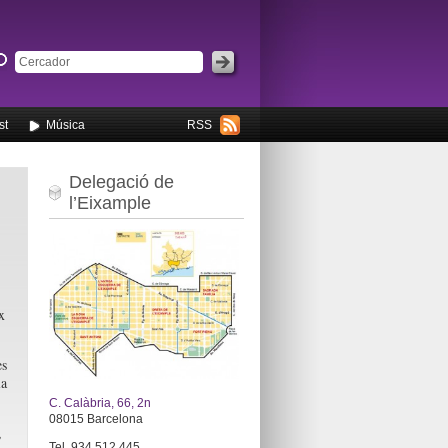
st
Música
RSS
Delegació de
l’Eixample
x
s
a
C. Calàbria, 66, 2n
08015 Barcelona
,
Tel. 934 512 445