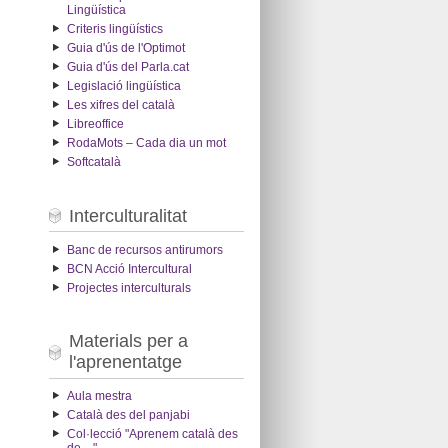
Lingüística
Criteris lingüístics
Guia d'ús de l'Optimot
Guia d'ús del Parla.cat
Legislació lingüística
Les xifres del català
Libreoffice
RodaMots – Cada dia un mot
Softcatalà
Interculturalitat
Banc de recursos antirumors
BCN Acció Intercultural
Projectes interculturals
Materials per a
l'aprenentatge
Aula mestra
Català des del panjabi
Col·lecció "Aprenem català des