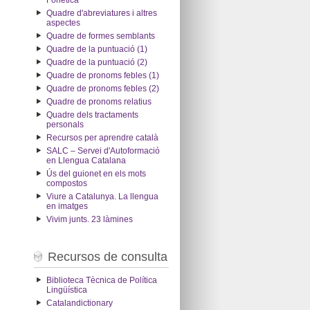
Fonètica
Quadre d'abreviatures i altres
aspectes
Quadre de formes semblants
Quadre de la puntuació (1)
Quadre de la puntuació (2)
Quadre de pronoms febles (1)
Quadre de pronoms febles (2)
Quadre de pronoms relatius
Quadre dels tractaments
personals
Recursos per aprendre català
SALC – Servei d'Autoformació
en Llengua Catalana
Ús del guionet en els mots
compostos
Viure a Catalunya. La llengua
en imatges
Vivim junts. 23 làmines
Recursos de consulta
Biblioteca Tècnica de Política
Lingüística
Catalandictionary