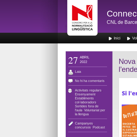
Connect
CNL de Barce
Inici
Vol
27
ABRIL
Nova 
2022
l’end
Laia
No hi ha comentaris
Activitats regulars
,
Ensenyament
,
Establiments
col·laboradors
,
Sortides fora de
l'aula
,
Voluntariat per
la llengua
Campanyes
,
concursos
,
Podcast