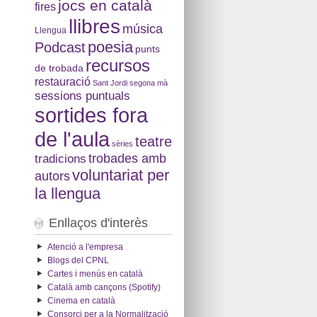
jocs en català
fires
llibres
música
Llengua
poesia
Podcast
punts
recursos
de trobada
restauració
Sant Jordi
segona mà
sessions puntuals
sortides fora
de l'aula
teatre
sèries
tradicions
trobades amb
voluntariat per
autors
la llengua
Enllaços d'interès
Atenció a l'empresa
Blogs del CPNL
Cartes i menús en català
Català amb cançons (Spotify)
Cinema en català
Consorci per a la Normalització