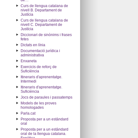
de…"
Curs de llengua catalana de
nivell B. Departament de
Justícia
Curs de llengua catalana de
nivell C. Departament de
Justícia
Diccionari de sinònims i frases
fetes
Dictats en línia
Documentació jurídica i
administrativa
Enxaneta
Exercicis de reforç de
Suficiència
Itineraris d'aprenentatge.
Intermedi
Itineraris d'aprenentatge.
Suficiència
Jocs de paraules i passatemps
Models de les proves
homologades
Parla.cat
Proposta per a un estàndard
oral
Proposta per a un estàndard
oral de la llengua catalana.