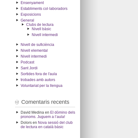
Ensenyament
Establiments col·laboradors
Exposicions
General
Clubs de lectura
Nivell bàsic
Nivell intermedi
Nivell de suficiència
Nivell elemental
Nivell intermedi
Podcast
Sant Jordi
Sortides fora de l'aula
trobades amb autors
Voluntariat per la llengua
Comentaris recents
David Medina
en
El dòmino dels
pronoms. Juguem a l’aula!
Dolors
en
Nova sessió del club
de lectura en català bàsic