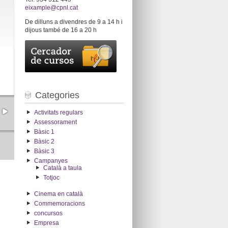
eixample@cpnl.cat
De dilluns a divendres de 9 a 14 h i
dijous també de 16 a 20 h
Categories
Activitats regulars
Assessorament
Bàsic 1
Bàsic 2
Bàsic 3
Campanyes
Català a taula
Totjoc
Cinema en català
Commemoracions
concursos
Empresa