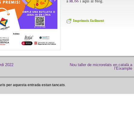
a
RC66
i aquí al blog.
Imprimeix fàcilment
rdi 2022
Nou taller de microrelats en català a
l’Eixample
ris per aquesta entrada estan tancats
.