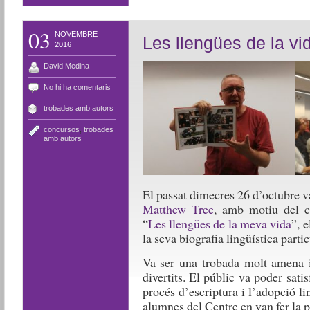
03
NOVEMBRE
Les llengües de la vi
2016
David Medina
No hi ha comentaris
trobades amb autors
concursos
,
trobades
amb autors
El passat dimecres 26 d’octubre v
Matthew Tree
, amb motiu del co
“
Les llengües de la meva vida
”, 
la seva biografia lingüística partic
Va ser una trobada molt amena 
divertits. El públic va poder satis
procés d’escriptura i l’adopció li
alumnes del Centre en van fer la p