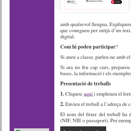
amb qualsevol llengua. Expliqueu-
que conegueu per mitjà d’un text
digital.
Com hi podeu participar
?
Si aneu a classe, parleu-ne amb el
Si ara no feu cap curs, prepareu 
bases, la informació i els exemple
Presentació de treballs
1.
Cliqueu
aquí
i empleneu el for
2.
Envieu el treball a l’adreça de 
El nom del fitxer del treball ha 
(NIF, NIE o passaport). Per exem