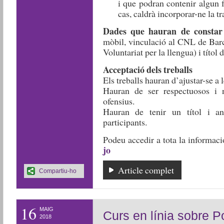
i que podran contenir algun 
cas, caldrà incorporar-ne la tr
Dades que hauran de constar 
mòbil, vinculació al CNL de Barc
Voluntariat per la llengua) i títol d
Acceptació dels treballs
Els treballs hauran d’ajustar-se a 
Hauran de ser respectuosos i n
ofensius.
Hauran de tenir un títol i a
participants.
Podeu accedir a tota la informaci
jo
Article complet
Compartiu-ho
16
MAIG
Curs en línia sobre 
2018