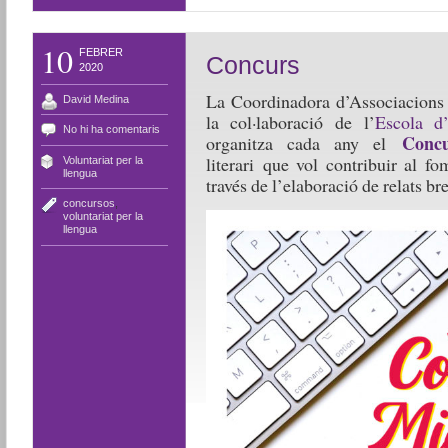
10
FEBRER
Concurs
2020
La Coordinadora d’Associacions
David Medina
la col·laboració de l’
Escola d’
No hi ha comentaris
Concu
organitza cada any el
literari que vol contribuir al f
Voluntariat per la
llengua
través de l’elaboració de relats br
concursos
,
voluntariat per la
llengua