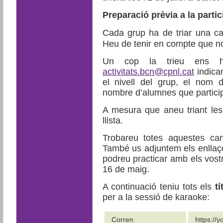
Preparació prèvia a la parti
Cada grup ha de triar una ca
Heu de tenir en compte que no
Un cop la trieu ens h
activitats.bcn@cpnl.cat
indican
el nivell del grup, el nom d
nombre d’alumnes que particip
A mesura que aneu triant les
llista.
Trobareu totes aquestes c
També us adjuntem els enllaços
podreu practicar amb els vost
16 de maig.
A continuació teniu tots els
t
per a la sessió de karaoke:
Corren
https://