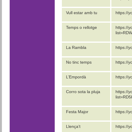
Vull estar amb tu
https://
Temps o rellotge
https://
list=RD
La Rambla
https://
No tinc temps
https://
L’Empordà
https://
Corro sota la pluja
https:/
list=R
Festa Major
https:/
Llença’t
https://