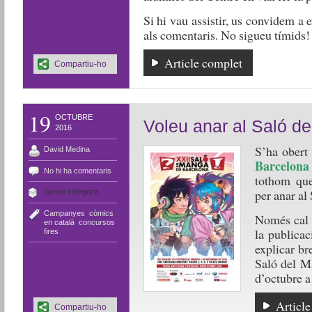
Si hi vau assistir, us convidem a 
als comentaris. No sigueu tímids!
Article complet
Compartiu-ho
19
OCTUBRE
Voleu anar al Saló d
2016
S’ha obert
David Medina
Barcelona
No hi ha comentaris
tothom que
per anar al
Sense categoria
Campanyes
,
còmics
Només cal 
en català
,
concursos
,
la publicac
fires
explicar br
Saló del M
d’octubre a 
Article
Compartiu-ho