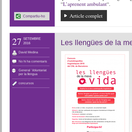
“
L’aprenent ambulant
“.
Article complet
Compartiu-ho
27
SETEMBRE
Les llengües de la m
2016
David Medina
No hi ha comentaris
General
,
Voluntariat
per la llengua
concursos