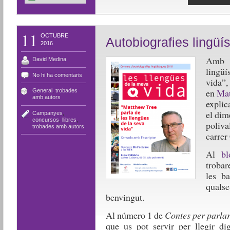
11
OCTUBRE
Autobiografies lingüí
2016
Amb m
David Medina
lingü
No hi ha comentaris
vida”,
en
Mat
General
,
trobades
amb autors
explic
el dim
Campanyes
,
concursos
,
llibres
,
poliva
trobades amb autors
carrer
Al
b
trobar
les b
quals
benvingut.
Al número 1 de
Contes per parla
que us pot servir per llegir di