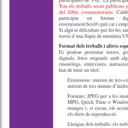
Tots els treballs seran publicats 
del llibre commemoratiu
. Caldr
participin en format di
ensenyament.bcn@cpnl.cat
i emp
Si algú té dificultats per fer-ho, 
través d’una llapis de memòria USB
Format dels treballs i altres esp
Es podran presentar textos, gra
digitals, fotos originals amb al
(monòlegs, entrevistes, narrac
han de tenir un títol.
Extensions: màxim de tres-cen
màxim de tres minuts d’àudio
Formats: JPEG per a les imat
MPG, Quick Time o Windows
imatges i, si escau, els aco
els drets de reproducció.
Llengua dels treballs: els treb