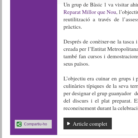
Un grup de Bàsic 1 va visitar ahir 
Reparat Millor que Nou
, l’object
reutilització a través de l’asse
pràctics.
Després de conèixer-ne la tasca i 
creada per l’Entitat Metropolitana
també fan cursos i demostracions
seus països.
L’objectiu era cuinar en grups i 
culinàries típiques de la seva ter
per designar el grup guanyador de
del discurs i el plat preparat.
reconeixement durant la celebració
Article complet
Compartiu-ho