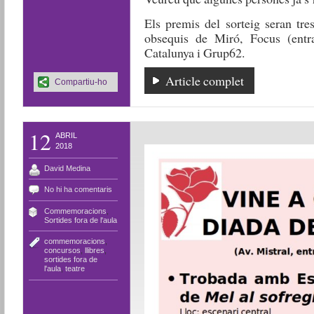
Els premis del sorteig seran tr
obsequis de Miró, Focus (entra
Catalunya i Grup62.
Article complet
Compartiu-ho
12
ABRIL
2018
David Medina
No hi ha comentaris
Commemoracions
,
Sortides fora de l'aula
commemoracions
,
concursos
,
llibres
,
sortides fora de
l'aula
,
teatre