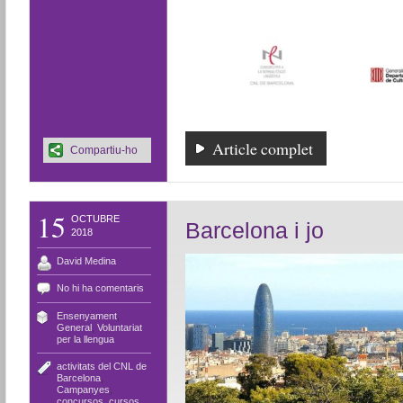
Article complet
Compartiu-ho
15
OCTUBRE
Barcelona i jo
2018
David Medina
No hi ha comentaris
Ensenyament
,
General
,
Voluntariat
per la llengua
activitats del CNL de
Barcelona
,
Campanyes
,
concursos
,
cursos
,