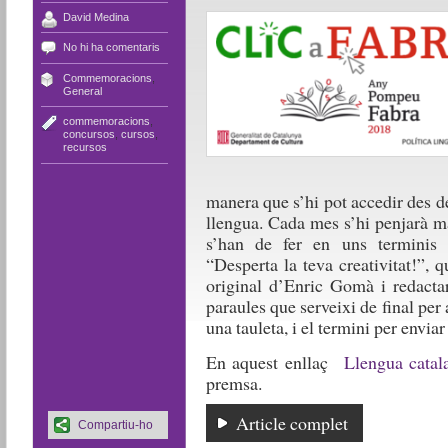
David Medina
No hi ha comentaris
Commemoracions
,
General
commemoracions
,
concursos
,
cursos
,
recursos
manera que s’hi pot accedir des de
llengua. Cada mes s’hi penjarà ma
s’han de fer en uns terminis e
“Desperta la teva creativitat!”, q
original d’Enric Gomà i redactar
paraules que serveixi de final per
una tauleta, i el termini per envia
En aquest enllaç
Llengua catal
premsa.
Article complet
Compartiu-ho