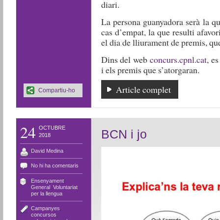
diari.
La persona guanyadora serà la qu
cas d’empat, la que resulti afavor
el dia de lliurament de premis, qu
Dins del web
concurs.cpnl.cat
, e
i els premis que s’atorgaran.
Article complet
Compartiu-ho
24
OCTUBRE
BCN i jo
2018
David Medina
No hi ha comentaris
Ensenyament
,
General
,
Voluntariat
per la llengua
Campanyes
,
concursos
,