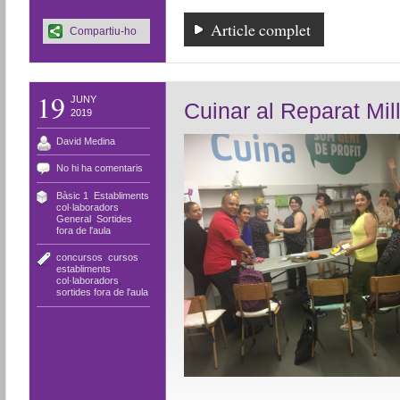
Article complet
Compartiu-ho
19
JUNY
Cuinar al Reparat Mil
2019
David Medina
No hi ha comentaris
Bàsic 1
,
Establiments
col·laboradors
,
General
,
Sortides
fora de l'aula
concursos
,
cursos
,
establiments
col·laboradors
,
sortides fora de l'aula