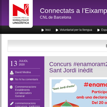
Connectats a l’Eixamp
CNL de Barcelona
Inici
Voluntariat per la llengua
Espa
13
JULIOL
Concurs #enamoram20
2020
Sant Jordi inèdit
David Medina
No hi ha comentaris
Commemoracions
,
Establiments
col·laboradors
,
General
commemoracions
,
concursos
,
tradicions