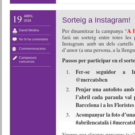
19
ABRIL
Sorteig a Instagram!
2018
A l
Per dinamitzar la campanya “
David Medina
farà un sorteig entre totes les
No hi ha comentaris
Instagram amb un dels cartells
d’amor (a una persona, a la llengu
Commemoracions
Campanyes
,
Passos per participar en el sortei
concursos
Fer-se seguidor a I
@mercatsbcn
Penjar una autofoto amb 
l’abril cada paraula val
Barcelona i a les Floriste
Acompanyar la foto d’una 
#abrilencatalà i #mercats
Veureu que algunes persones ja s’