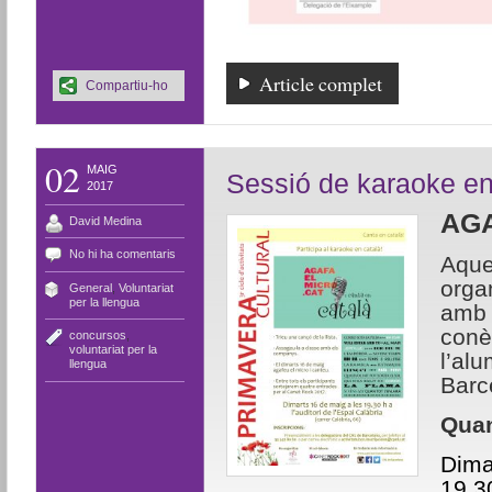
Article complet
Compartiu-ho
02
MAIG
Sessió de karaoke en
2017
AGA
David Medina
No hi ha comentaris
Aqu
orga
General
,
Voluntariat
per la llengua
amb 
conè
concursos
,
voluntariat per la
l’alu
llengua
Barc
Qua
Dima
19.3