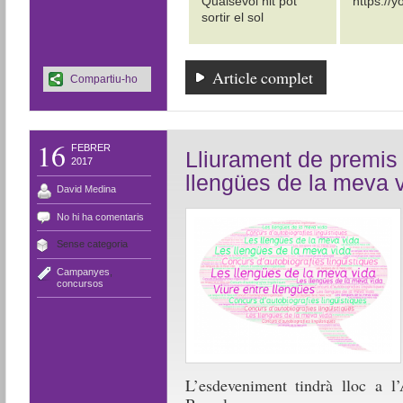
Qualsevol nit pot
https://
sortir el sol
Article complet
Compartiu-ho
16
FEBRER
Lliurament de premis
2017
llengües de la meva v
David Medina
No hi ha comentaris
Sense categoria
Campanyes
,
concursos
L’esdeveniment tindrà lloc a l’