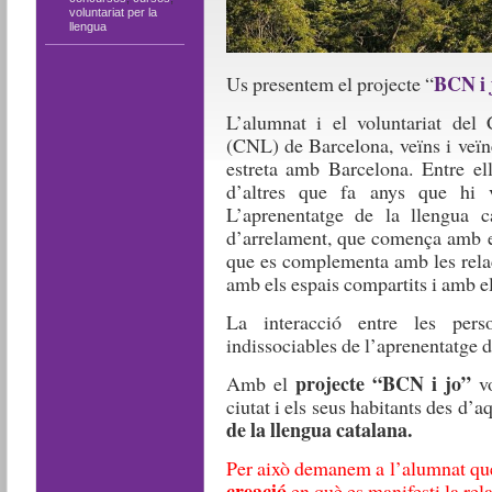
voluntariat per la
llengua
BCN i 
Us presentem el projecte “
L’alumnat i el voluntariat del 
(CNL) de Barcelona, veïns i veïne
estreta amb Barcelona. Entre ell
d’altres que fa anys que hi 
L’aprenentatge de la llengua 
d’arrelament, que comença amb el
que es complementa amb les relac
amb els espais compartits i amb els
La interacció entre les per
indissociables de l’aprenentatge d
projecte “BCN i jo”
Amb el
v
ciutat i els seus habitants des d’aq
de la llengua catalana.
Per això demanem a l’alumnat que
creació
en què es manifesti la rel