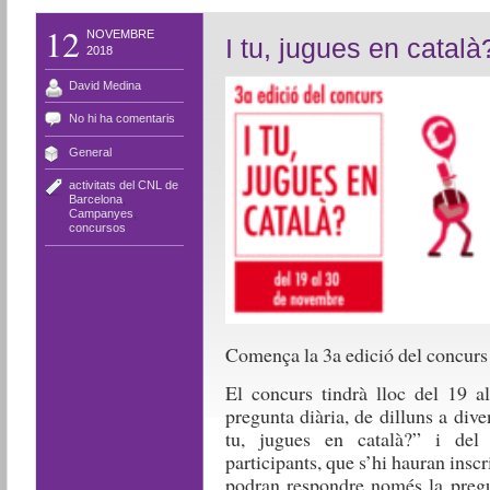
12
NOVEMBRE
I tu, jugues en català
2018
David Medina
No hi ha comentaris
General
activitats del CNL de
Barcelona
,
Campanyes
,
concursos
Comença la 3a edició del concurs
El concurs tindrà lloc del 19 a
pregunta diària, de dilluns a dive
tu, jugues en català?” i del
participants, que s’hi hauran insc
podran respondre només la pregun