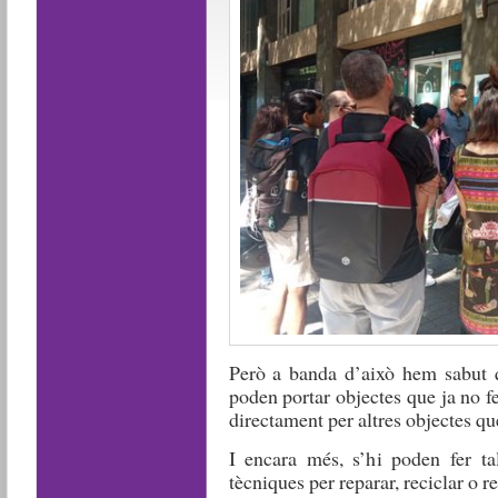
Però a banda d’això hem sabut q
poden portar objectes que ja no fe
directament per altres objectes qu
I encara més, s’hi poden fer ta
tècniques per reparar, reciclar o re