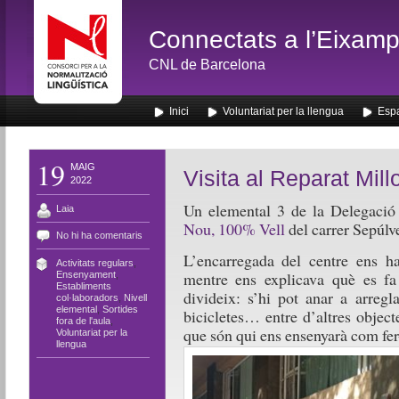
Connectats a l’Eixamp
CNL de Barcelona
Inici
Voluntariat per la llengua
Espa
19
MAIG
Visita al Reparat Mil
2022
Un elemental 3 de la Delegació 
Laia
Nou, 100% Vell
del carrer Sepúlv
No hi ha comentaris
L’encarregada del centre ens ha 
Activitats regulars
,
mentre ens explicava què es fa
Ensenyament
,
Establiments
divideix: s’hi pot anar a arregl
col·laboradors
,
Nivell
elemental
,
Sortides
bicicletes… entre d’altres object
fora de l'aula
,
que són qui ens ensenyarà com fer
Voluntariat per la
llengua