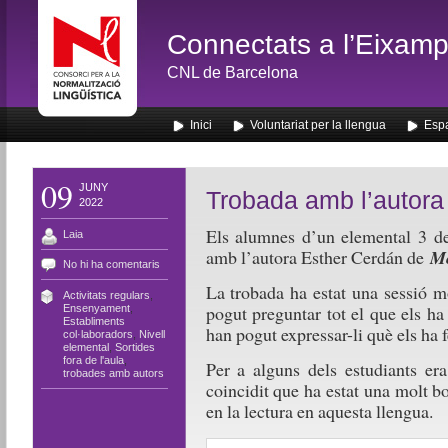
Connectats a l’Eixamp
CNL de Barcelona
Inici
Voluntariat per la llengua
Espa
09
JUNY
Trobada amb l’autora
2022
Els alumnes d’un elemental 3 de
Laia
amb l’autora Esther Cerdán de
Me
No hi ha comentaris
La trobada ha estat una sessió m
Activitats regulars
,
pogut preguntar tot el que els ha 
Ensenyament
,
Establiments
han pogut expressar-li què els ha fe
col·laboradors
,
Nivell
elemental
,
Sortides
fora de l'aula
,
Per a alguns dels estudiants er
trobades amb autors
coincidit que ha estat una molt 
en la lectura en aquesta llengua.