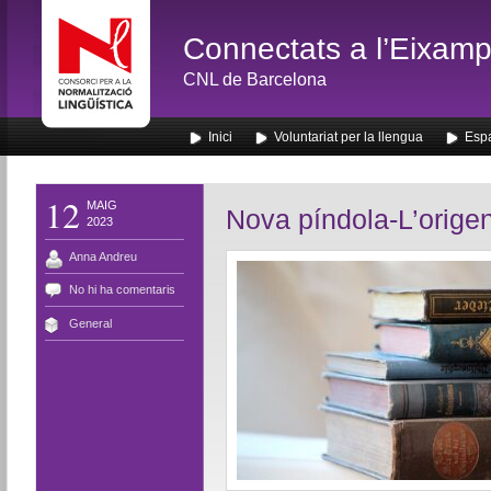
Connectats a l’Eixamp
CNL de Barcelona
Inici
Voluntariat per la llengua
Espa
12
MAIG
Nova píndola-L’origen 
2023
Anna Andreu
No hi ha comentaris
General