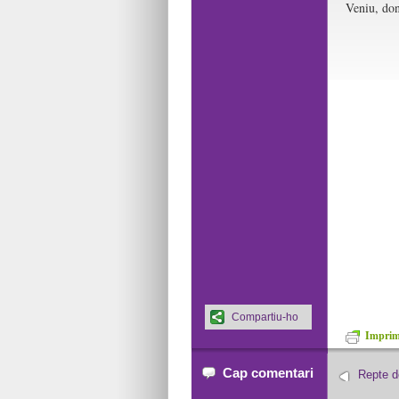
Veniu, don
Compartiu-ho
Imprime
Cap comentari
Repte de