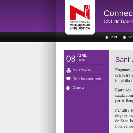
Connect
CNL de Barce
Inici
Vol
08
ABRIL
Sant 
2024
Enguany, 
Anna Andreu
celebrarà 
No hi ha comentaris
tot el dia 
General
Entre les 
català com
per la lle
Per altra 
de poemes,
de Sant Jo
flors i llib