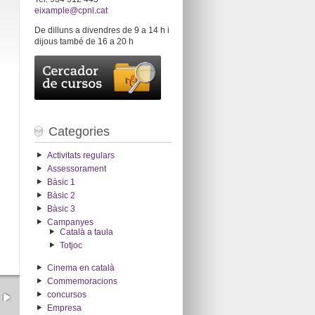
eixample@cpnl.cat
De dilluns a divendres de 9 a 14 h i
dijous també de 16 a 20 h
Categories
Activitats regulars
Assessorament
Bàsic 1
Bàsic 2
Bàsic 3
Campanyes
Català a taula
Totjoc
Cinema en català
Commemoracions
concursos
Empresa