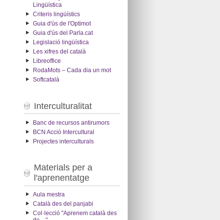
Lingüística
Criteris lingüístics
Guia d'ús de l'Optimot
Guia d'ús del Parla.cat
Legislació lingüística
Les xifres del català
Libreoffice
RodaMots – Cada dia un mot
Softcatalà
Interculturalitat
Banc de recursos antirumors
BCN Acció Intercultural
Projectes interculturals
Materials per a
l'aprenentatge
Aula mestra
Català des del panjabi
Col·lecció "Aprenem català des