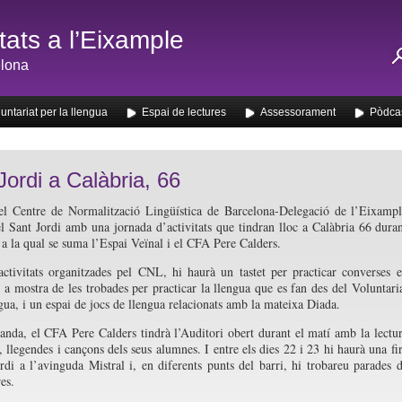
ats a l’Eixample
lona
untariat per la llengua
Espai de lectures
Assessorament
Pòdca
Jordi a Calàbria, 66
el Centre de Normalització Lingüística de Barcelona-Delegació de l’Eixamp
el Sant Jordi amb una jornada d’activitats que tindran lloc a Calàbria 66 dura
i a la qual se suma l’Espai Veïnal i el CFA Pere Calders.
activitats organitzades pel CNL, hi haurà un tastet per practicar converses 
 a mostra de les trobades per practicar la llengua que es fan des del Voluntari
ngua, i un espai de jocs de llengua relacionats amb la mateixa Diada.
banda, el CFA Pere Calders tindrà l’Auditori obert durant el matí amb la lectu
 llegendes i cançons dels seus alumnes. I entre els dies 22 i 23 hi haurà una fi
rdi a l’avinguda Mistral i, en diferents punts del barri, hi trobareu parades 
res.