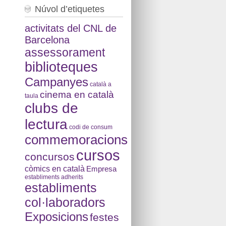
Núvol d’etiquetes
activitats del CNL de
Barcelona
assessorament
biblioteques
Campanyes
català a
cinema en català
taula
clubs de
lectura
codi de consum
commemoracions
cursos
concursos
còmics en català
Empresa
establiments adherits
establiments
col·laboradors
Exposicions
festes