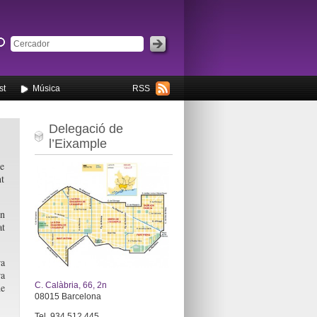
st
Música
RSS
Delegació de
l’Eixample
le
nt
en
at
ra
ra
C. Calàbria, 66, 2n
de
08015 Barcelona
Tel. 934 512 445