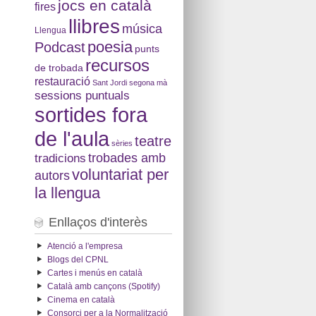
jocs en català
fires
llibres
música
Llengua
poesia
Podcast
punts
recursos
de trobada
restauració
Sant Jordi
segona mà
sessions puntuals
sortides fora
de l'aula
teatre
sèries
tradicions
trobades amb
voluntariat per
autors
la llengua
Enllaços d'interès
Atenció a l'empresa
Blogs del CPNL
Cartes i menús en català
Català amb cançons (Spotify)
Cinema en català
Consorci per a la Normalització