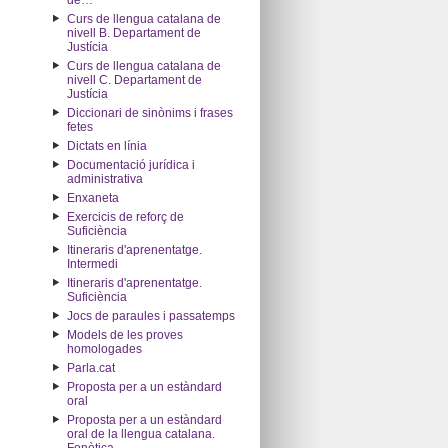
de…"
Curs de llengua catalana de
nivell B. Departament de
Justícia
Curs de llengua catalana de
nivell C. Departament de
Justícia
Diccionari de sinònims i frases
fetes
Dictats en línia
Documentació jurídica i
administrativa
Enxaneta
Exercicis de reforç de
Suficiència
Itineraris d'aprenentatge.
Intermedi
Itineraris d'aprenentatge.
Suficiència
Jocs de paraules i passatemps
Models de les proves
homologades
Parla.cat
Proposta per a un estàndard
oral
Proposta per a un estàndard
oral de la llengua catalana.