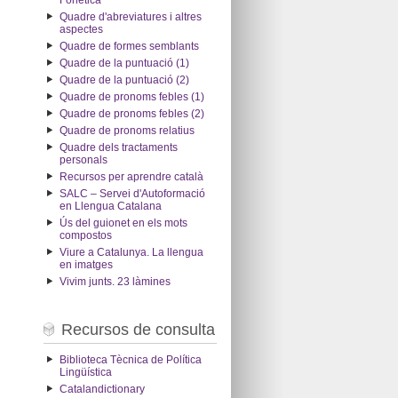
Fonètica
Quadre d'abreviatures i altres
aspectes
Quadre de formes semblants
Quadre de la puntuació (1)
Quadre de la puntuació (2)
Quadre de pronoms febles (1)
Quadre de pronoms febles (2)
Quadre de pronoms relatius
Quadre dels tractaments
personals
Recursos per aprendre català
SALC – Servei d'Autoformació
en Llengua Catalana
Ús del guionet en els mots
compostos
Viure a Catalunya. La llengua
en imatges
Vivim junts. 23 làmines
Recursos de consulta
Biblioteca Tècnica de Política
Lingüística
Catalandictionary