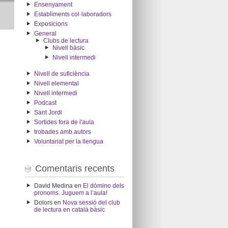
Ensenyament
Establiments col·laboradors
Exposicions
General
Clubs de lectura
Nivell bàsic
Nivell intermedi
Nivell de suficiència
Nivell elemental
Nivell intermedi
Podcast
Sant Jordi
Sortides fora de l'aula
trobades amb autors
Voluntariat per la llengua
Comentaris recents
David Medina
en
El dòmino dels
pronoms. Juguem a l’aula!
Dolors
en
Nova sessió del club
de lectura en català bàsic