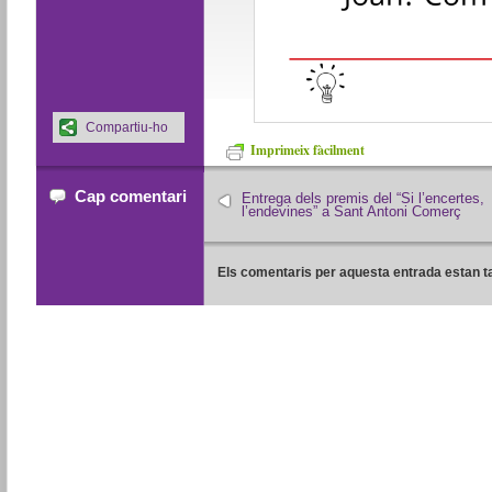
Compartiu-ho
Imprimeix fàcilment
Cap comentari
Entrega dels premis del “Si l’encertes,
l’endevines” a Sant Antoni Comerç
Els comentaris per aquesta entrada estan t