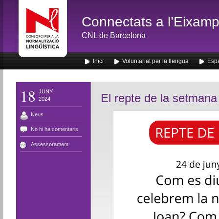
Connectats a l’Eixamp
CNL de Barcelona
Inici
Voluntariat per la llengua
Espa
18
JUNY
El repte de la setmana
2024
Neus
No hi ha comentaris
Assessorament