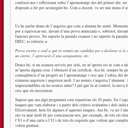
conèixer-nos i reflexionar sobre l’aprenentatge des del primer dia: se
disposats a fer per aconseguir-ho. Com a docent, va ser una mena d’av
Us he parlat abans de l’angoixa que com a alumna he sentit. Moments 
por a equivocar-me, davant d’una prova anunciada o, sobretot, davant
famoses proves. No suporto la paraula examen i no suporto la paraula
DIEC, es refereix a:
Prova escrita o oral a què és sotmès un candidat per a declarar si és 
un càrrec, l’aprovació d’una assignatura, etc.
Doncs bé, si un examen serveix per això, no m’aporta res ni com a al
m’aporta alguna cosa: l’obtenció d’un certificat. Ara bé, sempre he pen
conseqüència d’un progrés en l’aprenentatge i crec que l’esforç del do
exàmens angoixen i angoixen molt. I no només s’angoixa l’alumnat. A
imprescindibles en les nostres aules? I pel que fa al control, la meva f
crec que els necessitem.
Suposo que ara algú preguntarà com reparteixo els 20 punts. En l’equi
tasques que vam elaborar i a partir dels criteris avaluatius i dels indi
Efectivament, hem fet algunes d’aquestes tasques. Ara bé, va ser l’a
ens va anar molt bé per conscienciar-nos, per exemple, de tots els ele
l’S3 o d’una carta a l’I3 i de tots els requisits que volíem que complís
volien puntuar.