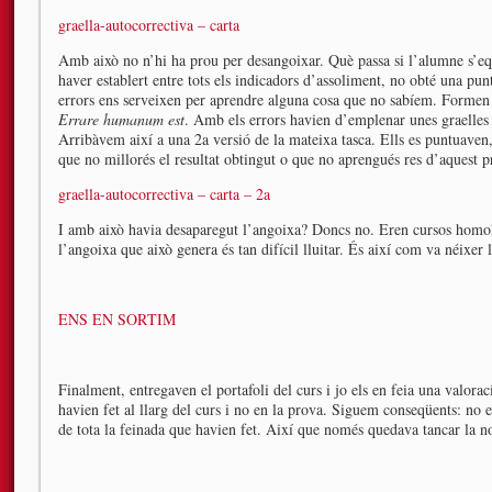
graella-autocorrectiva – carta
Amb això no n’hi ha prou per desangoixar. Què passa si l’alumne s’equ
haver establert entre tots els indicadors d’assoliment, no obté una pun
errors ens serveixen per aprendre alguna cosa que no sabíem. Formen
Errare humanum est
. Amb els errors havien d’emplenar unes graelles
Arribàvem així a una 2a versió de la mateixa tasca. Ells es puntuaven
que no millorés el resultat obtingut o que no aprengués res d’aquest p
graella-autocorrectiva – carta – 2a
I amb això havia desaparegut l’angoixa? Doncs no. Eren cursos homolog
l’angoixa que això genera és tan difícil lluitar. És així com va néixe
ENS EN SORTIM
Finalment, entregaven el portafoli del curs i jo els en feia una valorac
havien fet al llarg del curs i no en la prova. Siguem conseqüents: no
de tota la feinada que havien fet. Així que només quedava tancar la n