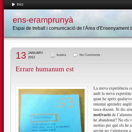
Inici
ens-eramprunyà
Espai de treball i comunicació de l'Àrea d'Ensenyament
13
JANUARY
lsubira
No Comments
2012
Errare humanum est
La meva experiència co
amb la meva experiènci
quan he après qualsevol
intentat aprendre anglè
tasca docent. Si dic ai
motivació
de l’alumnat
he abandonat? No els vu
motius per què els he a
sovint no s’ajustaven 