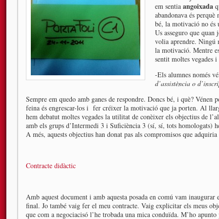
angoixada
em sentia
qu
abandonava és perquè n
bé, la motivació no és
Us asseguro que quan j
volia aprendre. Ningú m
la motivació. Mentre e
sentit moltes vegades i
-Els alumnes només véne
d’assistència o d’inscr
Sempre em quedo amb ganes de respondre. Doncs bé, i què? Vénen per 
feina és engrescar-los i fer créixer la motivació que ja porten. Al ll
hem debatut moltes vegades la utilitat de conèixer els objectius de l’a
amb els grups d’Intermedi 3 i Suficiència 3 (sí, sí, tots homologats) h
A més, aquests objectius han donat pas als compromisos que adquiria l
Contracte didàctic
Amb aquest document i amb aquesta posada en comú vam inaugurar el c
final. Jo també vaig fer el meu contracte. Vaig explicitar els meus ob
que com a negociacisó l’he trobada una mica conduïda. M’ho apunto p