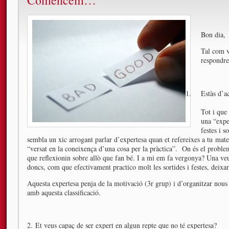
Comencem…
Bon dia,
Tal com v
respondre
Estàs d’ac
Tot i que
una “expe
festes i 
sembla un xic arrogant parlar d’expertesa quan et refereixes a tu matei
“versat en la coneixença d’una cosa per la pràctica”. On és el prob
que reflexionin sobre allò que fan bé. I a mi em fa vergonya? Una ve
doncs, com que efectivament practico molt les sortides i festes, deixar
Aquesta expertesa penja de la motivació (3r grup) i d’organitzar nous t
amb aquesta classificació.
2. Et veus capaç de ser expert en algun repte que no té expertesa?