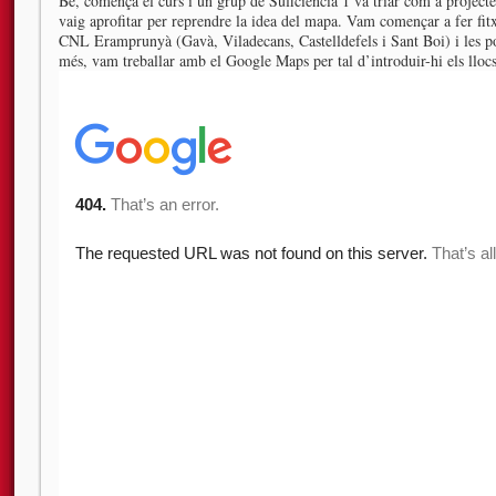
Bé, comença el curs i un grup de Suficiència 1 va triar com a projecte
vaig aprofitar per reprendre la idea del mapa. Vam començar a fer fitxe
CNL Eramprunyà (Gavà, Viladecans, Castelldefels i Sant Boi) i les p
més, vam treballar amb el Google Maps per tal d’introduir-hi els llocs 