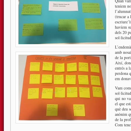
Quan vam 
teníem no
l’alumnat
(trucar a
escriure’l
havíem sup
dels 20 p
sol·licitud
L’endemà 
amb nosalt
de la por
Així, don
entrés a 
perdona q
em donav
Vam comen
sol·licit
qui no va
el que est
què deu se
anònim qu
de la pro
Com tene