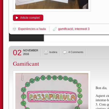
Article complet
Experiències a l'aula
gamificació
,
intermedi 3
02
NOVEMBER
lsubira
4 Comments
2016
Gamificant
Bon dia,
Aquest cu
intentar-
3. Com qu
cèntims d