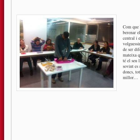
Com que e
berenar e
central i 
volguessi
de ser dif
mateixa q
té el seu 
sovint es
doncs, to
millor…