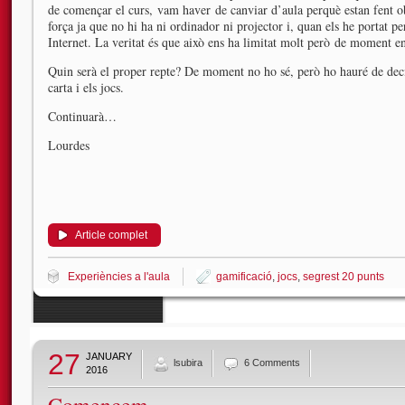
de començar el curs, vam haver de canviar d’aula perquè estan fent ob
força ja que no hi ha ni ordinador ni projector i, quan els he portat p
Internet. La veritat és que això ens ha limitat molt però de moment e
Quin serà el proper repte? De moment no ho sé, però ho hauré de decid
carta i els jocs.
Continuarà…
Lourdes
Article complet
Experiències a l'aula
gamificació
,
jocs
,
segrest 20 punts
27
JANUARY
lsubira
6 Comments
2016