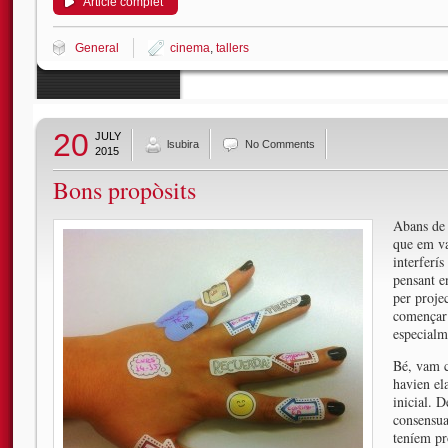
Article complet
General
cinema
,
tallers
20
JULY
lsubira
No Comments
2015
Bons propòsits
Abans de 
que em va
interferí
pensant e
per proje
començar 
especialm
Bé, vam c
havien el
inicial. 
consensuar
teníem pro