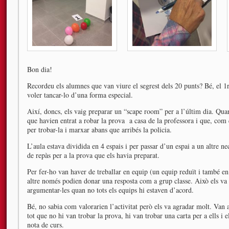
Bon dia!
Recordeu els alumnes que van viure el segrest dels 20 punts? Bé, el 1r
voler tancar-lo d’una forma especial.
Així, doncs, els vaig preparar un “scape room” per a l’últim dia. Quan
que havien entrat a robar la prova a casa de la professora i que, com 
per trobar-la i marxar abans que arribés la policia.
L’aula estava dividida en 4 espais i per passar d’un espai a un altre ne
de repàs per a la prova que els havia preparat.
Per fer-ho van haver de treballar en equip (un equip reduït i també en
altre només podien donar una resposta com a grup classe. Això els va o
argumentar-les quan no tots els equips hi estaven d’acord.
Bé, no sabia com valorarien l’activitat però els va agradar molt. Van 
tot que no hi van trobar la prova, hi van trobar una carta per a ells i e
nota de curs.