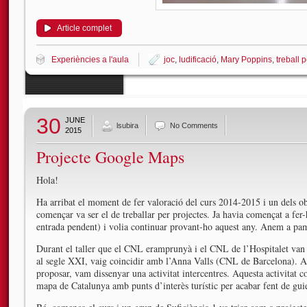
Article complet
Experiències a l'aula
joc
,
ludificació
,
Mary Poppins
,
treball 
30
JUNE
lsubira
No Comments
2015
Projecte Google Maps
Hola!
Ha arribat el moment de fer valoració del curs 2014-2015 i un dels o
començar va ser el de treballar per projectes. Ja havia començat a fer-
entrada pendent) i volia continuar provant-ho aquest any. Anem a pa
Durant el taller que el CNL eramprunyà i el CNL de l’Hospitalet van
al segle XXI, vaig coincidir amb l’Anna Valls (CNL de Barcelona). Arr
proposar, vam dissenyar una activitat intercentres. Aquesta activitat co
mapa de Catalunya amb punts d’interès turístic per acabar fent de guie