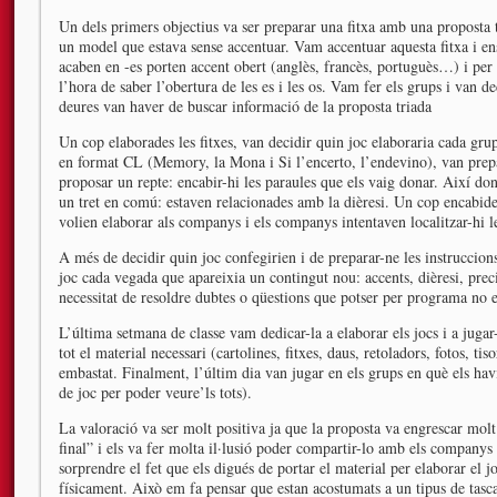
Un dels primers objectius va ser preparar una fitxa amb una proposta 
un model que estava sense accentuar. Vam accentuar aquesta fitxa i ens
acaben en -es porten accent obert (anglès, francès, portuguès…) i per
l’hora de saber l’obertura de les es i les os. Vam fer els grups i van de
deures van haver de buscar informació de la proposta triada
Un cop elaborades les fitxes, van decidir quin joc elaboraria cada gru
en format CL (Memory, la Mona i Si l’encerto, l’endevino), van prepar
proposar un repte: encabir-hi les paraules que els vaig donar. Així don
un tret en comú: estaven relacionades amb la dièresi. Un cop encabides
volien elaborar als companys i els companys intentaven localitzar-hi le
A més de decidir quin joc confegirien i de preparar-ne les instruccion
joc cada vegada que apareixia un contingut nou: accents, dièresi, pr
necessitat de resoldre dubtes o qüestions que potser per programa no e
L’última setmana de classe vam dedicar-la a elaborar els jocs i a jugar
tot el material necessari (cartolines, fitxes, daus, retoladors, fotos, ti
embastat. Finalment, l’últim dia van jugar en els grups en què els hav
de joc per poder veure’ls tots).
La valoració va ser molt positiva ja que la proposta va engrescar mol
final” i els va fer molta il·lusió poder compartir-lo amb els companys 
sorprendre el fet que els digués de portar el material per elaborar el 
físicament. Això em fa pensar que estan acostumats a un tipus de tas