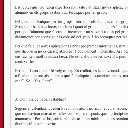
Els reptes que no tenen expertesa són: saber utilitzar noves aplicacio
alumnes en els grups i saber usar tècniques per fer grups.
Pel que fa a tècniques per fer grups i introduir els alumnes en els gru
Sempre hi ha noves incorporacions i quan el grup que puja està molt 
por que l’alumnat que s’acaba d’incorporar no se senti acollit pel gru
dinàmiques per aconseguir la cohesió del grup. I les tècniques per fer
Pel que fa a les noves aplicacions i nous programes informàtics, n’util
què disposem no es caracteritzen per l’equipament informàtic. Ara bé,
ens faciliten molt la nostra tasca. No estic al dia de les novetats, pe
conèixer-les.
Per tant, i tant que m’hi veig capaç. En realitat, estic convençuda que
a l’aula i demano als alumnes que s’impliquin i assumeixin reptes, ar
can!”. So, “Yes, I can”
3. Quin pla de treball establim?
Segons el calendari, queden 5 reunions abans no acabi el curs: febrer,
que ens havíem marcat és reflexionar sobre els punts que a principi de
amoïnaven. Per fer-ho, aniria bé dedicar-hi un mínim de dues reunions
distribució possible seria: