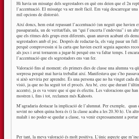
Hi havia un missatge dels segrestadors en què ens deien que el 2n rept
l’accentuació. El missatge va ser molt fàcil. Em vaig descarregar una a
mil opcions de distorsió.
Així doncs, hem estat repassant l’accentuació (un neguit que havien ex
passaparaula, un de veritat/fals, un “qui l’encerta l’endevina” i un alt
que els ritmes dels grups eren diferents, quan anaven acabant els dema
segrestadors amb el joc. Després de redactar-la, els vaig pasar un ful
perquè comprovessin si la carta que havien escrit seguia aquestes rec
als jocs i avui tornarem a jugar-hi perquè ens va faltar temps. I enca
l’accentuació que els segrestadors ens van fer.
Valoració fins al moment: els primers dies de classe una alumna va qües
sorpresa perquè mai havia treballat així. Manifestava que s’ho passava
si això serviria per aprendre. És una persona que no ha vingut cada dia 
visió, ja que no ha seguit tot el procés. Ara bé, crec que durant l’últ
accents), ja es va veure que sí que és efectiu. Les valoracions que han 
mostren i, fins i tot, reclamen més Kahoots.
M’agradaria destacar la implicació de l’alumnat. Per exemple, quan é
sovint no saben quina hora és (i la classe acaba a les 20.30 h). Un alt
malalt i no poder-se quedar a classe, va venir expressamenmt a portar
Per tant, la meva valoració és molt positiva. L’únic aspecte que m’in