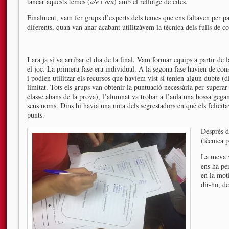
tancar aquests temes (
a/e
i
o/u
) amb el rellotge de cites.
Finalment, vam fer grups d’experts dels temes que ens faltaven per par
diferents, quan van anar acabant utilitzàvem la tècnica dels fulls de co
I ara ja sí va arribar el dia de la final. Vam formar equips a partir d
el joc. La primera fase era individual. A la segona fase havien de co
i podien utilitzar els recursos que havíem vist si tenien algun dubte 
limitat. Tots els grups van obtenir la puntuació necessària per superar
classe abans de la prova), l’alumnat va trobar a l’aula una bossa geg
seus noms. Dins hi havia una nota dels segrestadors en què els felicitav
punts.
Després d
(tècnica p
La meva v
ens ha pe
en la mot
dir-ho, de