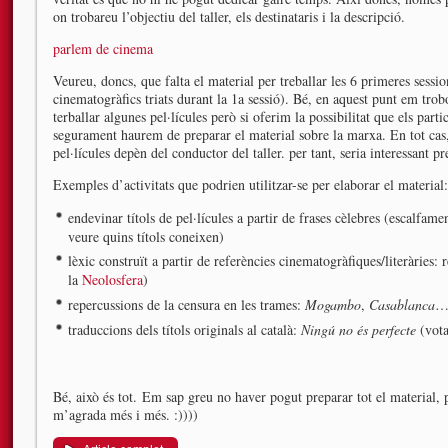
on trobareu l’objectiu del taller, els destinataris i la descripció.
parlem de cinema
Veureu, doncs, que falta el material per treballar les 6 primeres sessio
cinematogràfics triats durant la 1a sessió). Bé, en aquest punt em tr
terballar algunes pel·lícules però si oferim la possibilitat que els parti
segurament haurem de preparar el material sobre la marxa. En tot cas, of
pel·lícules depèn del conductor del taller. per tant, seria interessant p
Exemples d’activitats que podrien utilitzar-se per elaborar el material:
endevinar títols de pel·lícules a partir de frases cèlebres (escalfame
veure quins títols coneixen)
lèxic construït a partir de referències cinematogràfiques/literàries: 
la
Neolosfera
)
repercussions de la censura en les trames:
Mogambo
,
Casablanca
traduccions dels títols originals al català:
Ningú no és perfecte
(vot
Bé, això és tot. Em sap greu no haver pogut preparar tot el material, p
m’agrada més i més. :))))