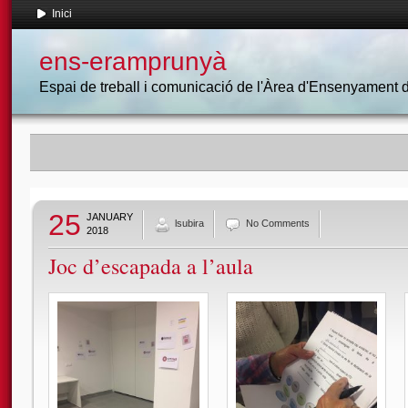
Inici
ens-eramprunyà
Espai de treball i comunicació de l'Àrea d'Ensenyament
25
JANUARY
lsubira
No Comments
2018
Joc d’escapada a l’aula