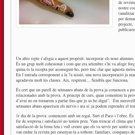
de revista
nostre co
(analitzar
per deman
projecte, 
publicarie
Un altre repte s’afegia a aquest propòsit: incorporar els nous alumnes 
És un grup molt cohesionat i com que era setembre s’hi va afegir forç
quina és la recepta per aconseguir-ho, però tinc clar que aquesta met
En l’entrada corresponent a la 7a sessió, una nova incorporació ja mani
agradaven molt les classes. Aix, respirem… Sembla que funciona.
És cert que un parell de setmanes abans de la prova ja comencen a pos
relacionades amb la prova. A principi de curs, quan comentem la prova
d’avui no en tornarem a parlar fins que jo us ho digui”. Em meravell
setmanes abans apareixen els nervis i ara sí: ja podem reprendre el te
1r dia de la prova: comencem amb un regal. Surt el Paco i l’obre. És u
fer de sorpresa i satisfacció no tenien preu. Vam trencar el clima que
satisfacció de la feina feta i vull creure que els va servir per sentir-s
van endur la revista per ensenyar-la a tothom: familiars, companys d