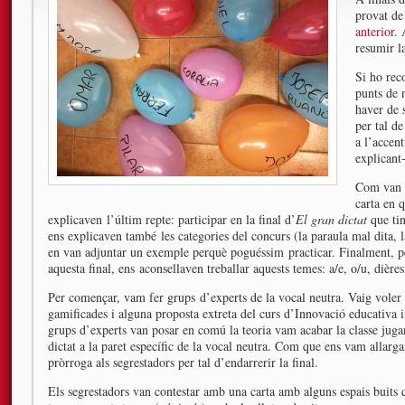
provat de 
anterior
. 
resumir l
Si ho rec
punts de 
haver de 
per tal de
a l’accen
explicant
Com van r
carta en q
explicaven l’últim repte: participar en la final d’
El gran dictat
que ti
ens explicaven també les categories del concurs (la paraula mal dita, la f
en van adjuntar un exemple perquè poguéssim practicar. Finalment, pe
aquesta final, ens aconsellaven treballar aquests temes: a/e, o/u, dièresi,
Per començar, vam fer grups d’experts de la vocal neutra. Vaig voler i
gamificades i alguna proposta extreta del curs d’Innovació educativa i
grups d’experts van posar en comú la teoria vam acabar la classe j
dictat a la paret específic de la vocal neutra. Com que ens vam allarg
pròrroga als segrestadors per tal d’endarrerir la final.
Els segrestadors van contestar amb una carta amb alguns espais buits 