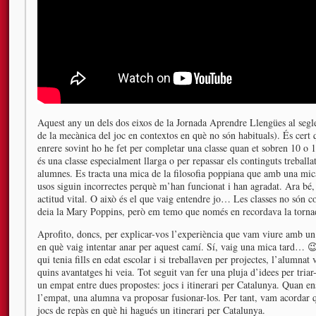
Aquest any un dels dos eixos de la Jornada Aprendre Llengües al segle 
de la mecànica del joc en contextos en què no són habituals). És cert
enrere sovint ho he fet per completar una classe quan et sobren 10 o 1
és una classe especialment llarga o per repassar els continguts treballa
alumnes. Es tracta una mica de la filosofia poppiana que amb una mica
usos siguin incorrectes perquè m’han funcionat i han agradat. Ara bé, l
actitud vital. O això és el que vaig entendre jo… Les classes no són co
deia la Mary Poppins, però em temo que només en recordava la torna
Aprofito, doncs, per explicar-vos l’experiència que vam viure amb u
en què vaig intentar anar per aquest camí. Sí, vaig una mica tard… 😉
qui tenia fills en edat escolar i si treballaven per projectes, l’alumnat 
quins avantatges hi veia. Tot seguit van fer una pluja d’idees per tria
un empat entre dues propostes: jocs i itinerari per Catalunya. Quan 
l’empat, una alumna va proposar fusionar-los. Per tant, vam acordar qu
jocs de repàs en què hi hagués un itinerari per Catalunya.