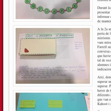
Durant la
presentar 
informar 
de manten
A la 2a s
porta de 
miréssim 
vam mirar
Farrell su
conversa 
que havie
tal de rec
alumnes i 
indicacio
Així, don
superar u
superar. 
haver de t
diferents
que van e
Kahoot i 