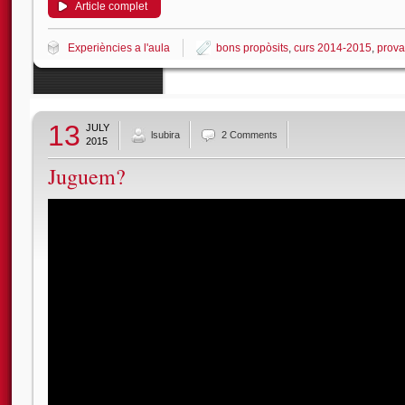
Article complet
Experiències a l'aula
bons propòsits
,
curs 2014-2015
,
prova
13
JULY
lsubira
2 Comments
2015
Juguem?