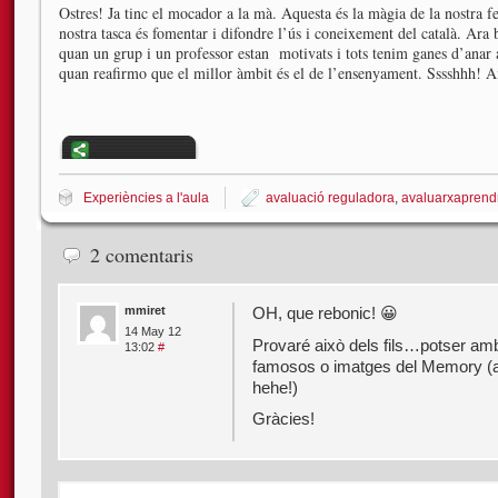
Ostres! Ja tinc el mocador a la mà. Aquesta és la màgia de la nostra f
nostra tasca és fomentar i difondre l’ús i coneixement del català. Ar
quan un grup i un professor estan motivats i tots tenim ganes d’anar a
quan reafirmo que el millor àmbit és el de l’ensenyament. Sssshhh! Ai
Experiències a l'aula
avaluació reguladora
,
avaluarxaprend
2 comentaris
mmiret
OH, que rebonic! 😀
14 May 12
Provaré això dels fils…potser amb
13:02
#
famosos o imatges del Memory (ai
hehe!)
Gràcies!