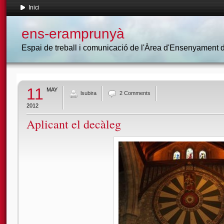
Inici
ens-eramprunyà
Espai de treball i comunicació de l'Àrea d'Ensenyament
11
MAY
lsubira
2 Comments
2012
Aplicant el decàleg