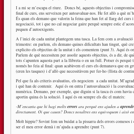
I a mi se m’escapa el riure. Doncs bé, aquests objectius i compromis
final de curs, ens serveixen per autoavaluar-nos. He fet allò a què m
És quan els demano que valorin la feina que han fet al llarg del curs 
negociació, tot i que no cal negociar gaire perquè sempre estic d’acor
pequen d’autoexigents.
A l’inici de cada unitat plantegem una tasca. La fem com a avaluació 
trimestre: en parlem, els demano quines dificultats han tingut, què cre
explicito els objectius de la unitat i els comentem (punt 3). Aquí és 
Parlem de què necessitem per assolir aquests objectius, és a dir, de qu
tots s’apunten aquesta part a la llibreta o en un full. Potser és perq
només ho feia al final: quan acabàvem el curs els demanava que en gru
(eren les tasques) i d’allò que necessitàvem per fer-ho (llista de contin
Pel que fa als criteris avaluatius, els negociem a cada unitat. M’agra
i què han de contenir. Aquí és on entra l’autoavaluació i la coavalua
numèrica. Demano, per exemple, que diguin si la tasca és com havia de
aportin quina és la solució. I aquí és on sempre els dic el mateix:
-M’encanta que hi hagi molts
errors
ara perquè ens ajuden a
aprendr
directament. Oi que cauen? Doncs nosaltres ens equivoquem i això en
Molt hippie? Sovint fem un buidat a la pissarra dels errors comesos 
ser el meu error demà i m’ajuda a aprendre (punt 7).