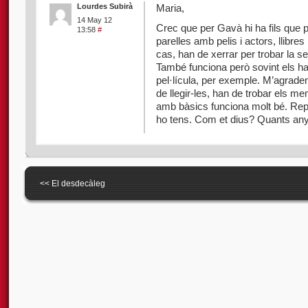
Lourdes Subirà
Maria,
14 May 12
Crec que per Gavà hi ha fils que p
13:58
#
parelles amb pelis i actors, llibr
cas, han de xerrar per trobar la s
També funciona però sovint els ha
pel·lícula, per exemple. M’agrade
de llegir-les, han de trobar els m
amb bàsics funciona molt bé. Rep
ho tens. Com et dius? Quants a
<<
El desdecàleg