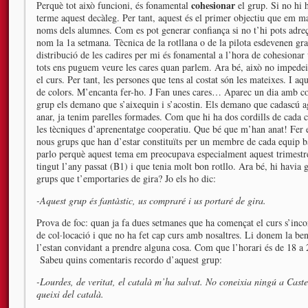
cohesionar
Perquè tot això funcioni, és fonamental
el grup. Si no hi h
terme aquest decàleg. Per tant, aquest és el primer objectiu que em 
noms dels alumnes. Com es pot generar confiança si no t’hi pots adreç
nom la 1a setmana. Tècnica de la rotllana o de la pilota esdevenen gr
distribució de les cadires per mi és fonamental a l’hora de cohesion
tots ens puguem veure les cares quan parlem. Ara bé, això no impedeix
el curs. Per tant, les persones que tens al costat són les mateixes. I aq
de colors. M’encanta fer-ho. J Fan unes cares… Aparec un dia amb cord
grup els demano que s’aixequin i s’acostin. Els demano que cadascú a
anar, ja tenim parelles formades. Com que hi ha dos cordills de cada c
les tècniques d’aprenentatge cooperatiu. Que bé que m’han anat! Fer e
nous grups que han d’estar constituïts per un membre de cada equip b
parlo perquè aquest tema em preocupava especialment aquest trimestr
tingut l’any passat (B1) i que tenia molt bon rotllo. Ara bé, hi havia 
grups que t’emportaries de gira? Jo els ho dic:
-Aquest grup és fantàstic, us compraré i us portaré de gira.
Prova de foc: quan ja fa dues setmanes que ha començat el curs s’inc
de col·locació i que no ha fet cap curs amb nosaltres. Li donem la ben
l’estan convidant a prendre alguna cosa. Com que l’horari és de 18 a
Sabeu quins comentaris recordo d’aquest grup:
-Lourdes, de veritat, el català m’ha salvat. No coneixia ningú a Caste
queixi del català.