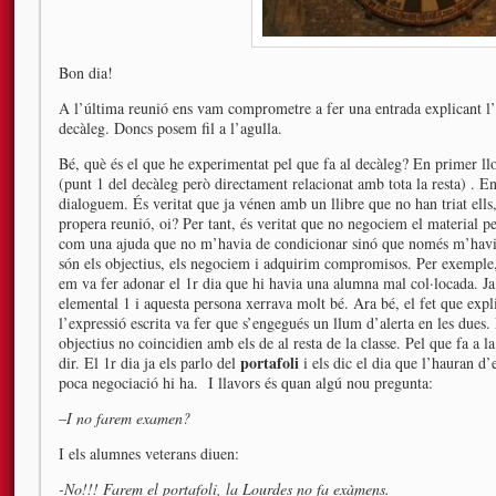
Bon dia!
A l’última reunió ens vam comprometre a fer una entrada explicant l’e
decàleg. Doncs posem fil a l’agulla.
Bé, què és el que he experimentat pel que fa al decàleg? En primer llo
(punt 1 del decàleg però directament relacionat amb tota la resta) . En
dialoguem. És veritat que ja vénen amb un llibre que no han triat ells
propera reunió, oi? Per tant, és veritat que no negociem el material p
com una ajuda que no m’havia de condicionar sinó que només m’havia 
són els objectius, els negociem i adquirim compromisos. Per exemple, 
em va fer adonar el 1r dia que hi havia una alumna mal col·locada. Ja
elemental 1 i aquesta persona xerrava molt bé. Ara bé, el fet que explic
l’expressió escrita va fer que s’engegués un llum d’alerta en les dues.
objectius no coincidien amb els de al resta de la classe. Pel que fa a la
portafoli
dir. El 1r dia ja els parlo del
i els dic el dia que l’hauran d’
poca negociació hi ha. I llavors és quan algú nou pregunta:
–
I no farem examen?
I els alumnes veterans diuen:
-No!!! Farem el portafoli, la Lourdes no fa exàmens.