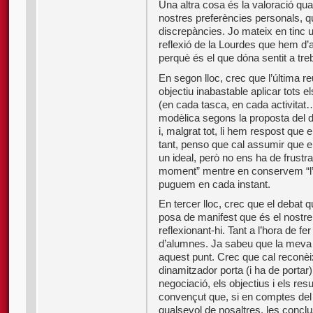
Una altra cosa és la valoració qual
nostres preferències personals, 
discrepàncies. Jo mateix en tinc
reflexió de la Lourdes que hem d’a
perquè és el que dóna sentit a tre
En segon lloc, crec que l’última 
objectiu inabastable aplicar tots
(en cada tasca, en cada activita
modèlica segons la proposta del d
i, malgrat tot, li hem respost que e
tant, penso que cal assumir que e
un ideal, però no ens ha de frustra
moment” mentre en conservem “l’
puguem en cada instant.
En tercer lloc, crec que el debat 
posa de manifest que és el nostre 
reflexionant-hi. Tant a l’hora de f
d’alumnes. Ja sabeu que la meva o
aquest punt. Crec que cal reconèix
dinamitzador porta (i ha de portar) 
negociació, els objectius i els resu
convençut que, si en comptes del
qualsevol de nosaltres, les conclu