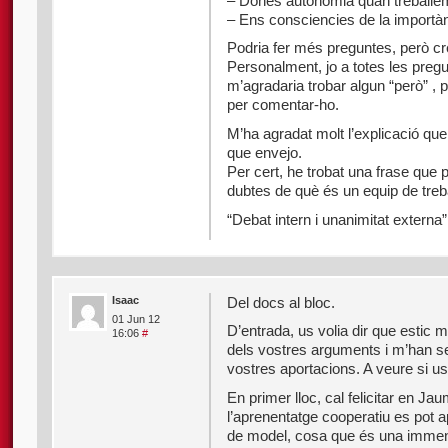
– Dones autonomia quan treballe
– Ens consciencies de la importà
Podria fer més preguntes, però cr
Personalment, jo a totes les preg
m’agradaria trobar algun “però” ,
per comentar-ho.
M’ha agradat molt l’explicació que
que envejo.
Per cert, he trobat una frase que 
dubtes de què és un equip de treba
“Debat intern i unanimitat externa”
Isaac
Del docs al bloc.
01 Jun 12
D’entrada, us volia dir que estic
16:06
#
dels vostres arguments i m’han se
vostres aportacions. A veure si us
En primer lloc, cal felicitar en J
l’aprenentatge cooperatiu es pot a
de model, cosa que és una immensa