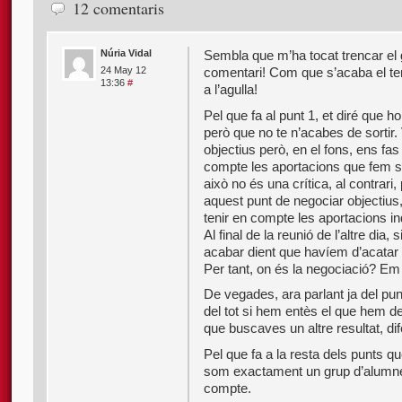
12 comentaris
Núria Vidal
Sembla que m’ha tocat trencar el 
comentari! Com que s’acaba el ter
24 May 12
13:36
#
a l’agulla!
Pel que fa al punt 1, et diré que 
però que no te n’acabes de sortir.
objectius però, en el fons, ens fas
compte les aportacions que fem si 
això no és una crítica, al contrari
aquest punt de negociar objectius
tenir en compte les aportacions in
Al final de la reunió de l’altre di
acabar dient que havíem d’acatar e
Per tant, on és la negociació? Em
De vegades, ara parlant ja del p
del tot si hem entès el que hem d
que buscaves un altre resultat, dif
Pel que fa a la resta dels punts qu
som exactament un grup d’alumne
compte.