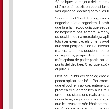
Sí, apliques la majoria dels punts de
el 7 no està recollit en aquest br
vas aplicar el decàleg però hi és im
Sobre el punt 1 del decàleg, crec 
negociar, sí que negociem. I tamb
que fa a la metodologia que segui
ho negociem pas sempre. Almenys 
sí, decidim quina metodologia ap
tots (per exemple: els criteris ava
que vam penjar al bloc i la inter
manera farem les sessions, per ex
no sigui així, perquè de la maner
més òptima de poder participar tots
punts del decàleg. Crec que això e
el punt 3.
Dels deu punts del decàleg crec q
poden aplicar ben bé… Per exemple
que el podríem aplicar, entenent q
pràctica el que treballem a les reun
creem les situacions reals a les 
considerar, segons com es miri, qu
que les reunions són bàsicament t
pretén és crear un marc a partir de