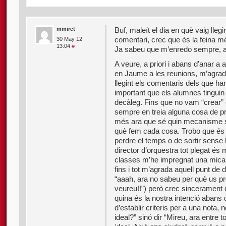
mmiret
Buf, maleït el dia en què vaig lleg
comentari, crec que és la feina mé
30 May 12
13:04
#
Ja sabeu que m’enredo sempre, ai
A veure, a priori i abans d’anar a 
en Jaume a les reunions, m’agrad
llegint els comentaris dels que ha
important que els alumnes tinguin 
decàleg. Fins que no vam “crear” e
sempre en treia alguna cosa de p
més ara que sé quin mecanisme s’
què fem cada cosa. Trobo que és i
perdre el temps o de sortir sense 
director d’orquestra tot plegat és m
classes m’he impregnat una mica 
fins i tot m’agrada aquell punt de
“aaah, ara no sabeu per què us p
veureu!!”) però crec sincerament
quina és la nostra intenció abans 
d’establir criteris per a una nota,
ideal?” sinó dir “Mireu, ara entre 