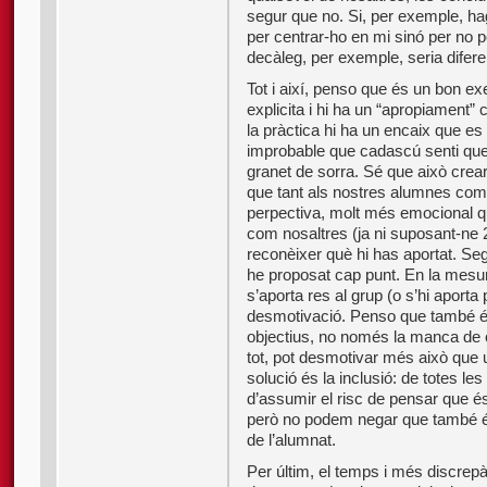
segur que no. Si, per exemple, ha
per centrar-ho en mi sinó per no p
decàleg, per exemple, seria difere
Tot i així, penso que és un bon ex
explicita i hi ha un “apropiament” 
la pràctica hi ha un encaix que es 
improbable que cadascú senti que 
granet de sorra. Sé que això crea
que tant als nostres alumnes com 
perpectiva, molt més emocional q
com nosaltres (ja ni suposant-ne 2
reconèixer què hi has aportat. Seg
he proposat cap punt. En la mesur
s’aporta res al grup (o s’hi aporta
desmotivació. Penso que també és
objectius, no només la manca de co
tot, pot desmotivar més això que u
solució és la inclusió: de totes l
d’assumir el risc de pensar que és
però no podem negar que també é
de l’alumnat.
Per últim, el temps i més discrep