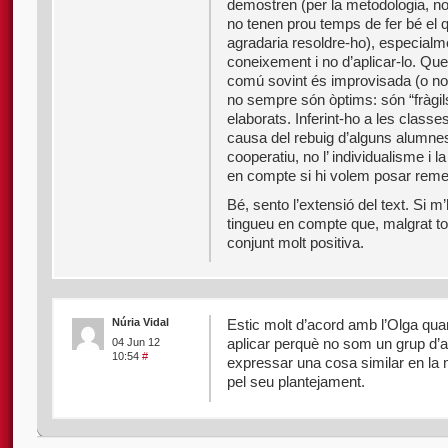
demostren (per la metodologia, no
no tenen prou temps de fer bé el 
agradaria resoldre-ho), especialm
coneixement i no d’aplicar-lo. Q
comú sovint és improvisada (o no a
no sempre són òptims: són “fràgi
elaborats. Inferint-ho a les classe
causa del rebuig d’alguns alumnes
cooperatiu, no l’ individualisme i l
en compte si hi volem posar reme
Bé, sento l’extensió del text. Si 
tingueu en compte que, malgrat tot
conjunt molt positiva.
Núria Vidal
Estic molt d’acord amb l’Olga qua
aplicar perquè no som un grup d’
04 Jun 12
10:54
#
expressar una cosa similar en l
pel seu plantejament.