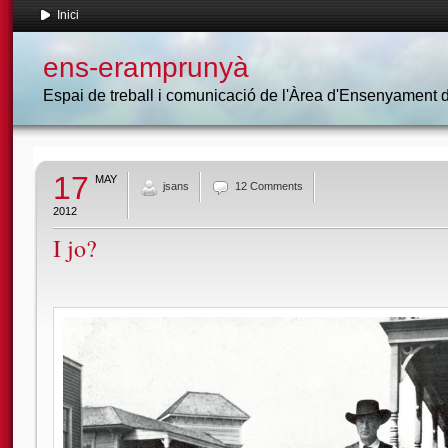
Inici
ens-eramprunyà
Espai de treball i comunicació de l'Àrea d'Ensenyament
17
MAY
jsans
12 Comments
2012
I jo?