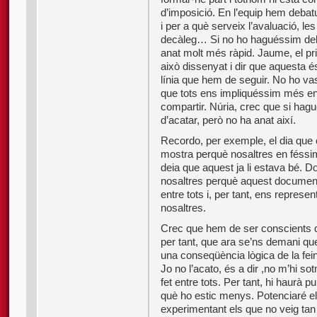
d’imposició. En l’equip hem debat
i per a què serveix l’avaluació, les 
decàleg… Si no ho haguéssim deba
anat molt més ràpid. Jaume, el pri
això dissenyat i dir que aquesta és 
línia que hem de seguir. No ho vas
que tots ens impliquéssim més en l
compartir. Núria, crec que si hagu
d’acatar, però no ha anat així.
Recordo, per exemple, el dia que
mostra perquè nosaltres en féssi
deia que aquest ja li estava bé. D
nosaltres perquè aquest document
entre tots i, per tant, ens represent
nosaltres.
Crec que hem de ser conscients qu
per tant, que ara se’ns demani qu
una conseqüència lògica de la fei
Jo no l’acato, és a dir ,no m’hi so
fet entre tots. Per tant, hi haurà 
què ho estic menys. Potenciaré els
experimentant els que no veig tan 