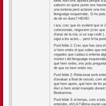
ideal. Això ens ajudarà perquè a pa
sabrem en quins punts ens haurem 
una tonteria però aclareix una m
llenguatge esquemàtic. Si ho pots
de dir en dues? HEHE!
I ara, crec que és evident que el
cohesionats, negociem (crec que l
d’anar de la mà, si se sap cedir )
sigui a les actes… però hi ha punt
Punt feble 1: Crec que has (ara 
si hem entès el que volies que en
vegades que cadascú entenia algu
misteri i del llenguatge esquemàt
què hem entès, ens pots pregunt
dir que no hem entès res.
Punt feble 2: Relacionat amb ente
d’avaluar a final de sessió, com a
què hem après, què hem de fer per 
Així si hem estat marejats durant
Biodramina.
Punt feble 3: el temps, com a tots
entendre, eh!) A l”última reunió v