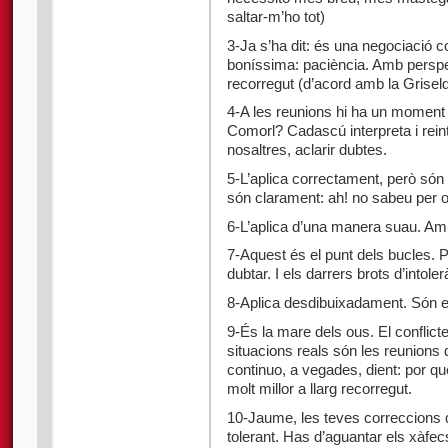
saltar-m’ho tot)
3-Ja s’ha dit: és una negociació 
boníssima: paciència. Amb perspect
recorregut (d’acord amb la Grisel
4-A les reunions hi ha un moment qu
Comorl? Cadascú interpreta i reint
nosaltres, aclarir dubtes.
5-L’aplica correctament, però són
són clarament: ah! no sabeu per o
6-L’aplica d’una manera suau. Amb
7-Aquest és el punt dels bucles. P
dubtar. I els darrers brots d’intol
8-Aplica desdibuixadament. Són e
9-És la mare dels ous. El conflict
situacions reals són les reunions d
continuo, a vegades, dient: por qu
molt millor a llarg recorregut.
10-Jaume, les teves correccions 
tolerant. Has d’aguantar els xàfec