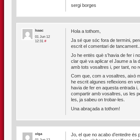
sergi borges
Isaac
Hola a tothom,
01 Jun 12
Ja sé que sóc fora de termini, p
12:31
#
escrit el comentari de tancamen
Jo he entès què s’havia de fer i n
clar què va aplicar el Jaume a la 
amb tots vosaltres i, per tant, no r
Com que, com a vosaltres, això m’
he escrit algunes reflexions en ve
havia de fer en aquesta entrada i,
compartir amb vosaltres, us les pen
les, ja sabeu on trobar-les.
Una abraçada a tothom!
olga
Jo, el que no acabo d’entedre és
01 Jun 12