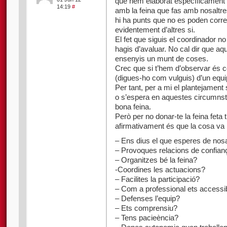
que hem elaborat específicament p
14:19
#
amb la feina que fas amb nosaltre
hi ha punts que no es poden corre
evidentement d’altres si.
El fet que siguis el coordinador no
hagis d’avaluar. No cal dir que a
ensenyis un munt de coses.
Crec que si t’hem d’observar és c
(digues-ho com vulguis) d’un equip
Per tant, per a mi el plantejamen
o s’espera en aquestes circumnst
bona feina.
Però per no donar-te la feina feta 
afirmativament és que la cosa va 
– Ens dius el que esperes de nosa
– Provoques relacions de confian
– Organitzes bé la feina?
-Coordines les actuacions?
– Facilites la participació?
– Com a professional ets accessi
– Defenses l’equip?
– Ets comprensiu?
– Tens pacieència?