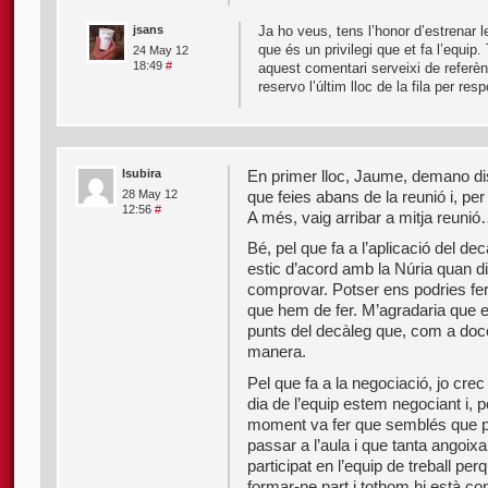
jsans
Ja ho veus, tens l’honor d’estrenar l
que és un privilegi que et fa l’equip.
24 May 12
18:49
#
aquest comentari serveixi de referèn
reservo l’últim lloc de la fila per r
lsubira
En primer lloc, Jaume, demano dis
que feies abans de la reunió i, per
28 May 12
12:56
#
A més, vaig arribar a mitja reuni
Bé, pel que fa a l’aplicació del de
estic d’acord amb la Núria quan di
comprovar. Potser ens podries fer
que hem de fer. M’agradaria que 
punts del decàleg que, com a doce
manera.
Pel que fa a la negociació, jo cr
dia de l’equip estem negociant i, 
moment va fer que semblés que p
passar a l’aula i que tanta angoix
participat en l’equip de treball p
formar-ne part i tothom hi està co