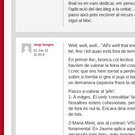
final no en vam dedicar, em penso
l’aplicació del decàleg a la unita
passi això pots recórrer al recurs
sigui al bloc.
sergi borges
Well, well, well…”All’s well that e
bé, fins i tot quan està fora de te
01 Jun 12
11:43
#
En primer lloc, bronca col·lectiva: el 
havíem de valorar la feina del coo
I crec que ens hem tornat a perdr
sobre si tomba si gira si puja si ba
us demanava (aquesta frase la ut
Passo a valorar al ‘jefe’:
1- A mitges. El verb ‘consolidar’ fa
Nosaltres estem cohesionats, però
de fora és nul·la. Encara diria mé
de tots.
2-Maria Miret, ans al contrari: V
fonamental. En Jaume aplica aque
necessito més breu, més mastegad