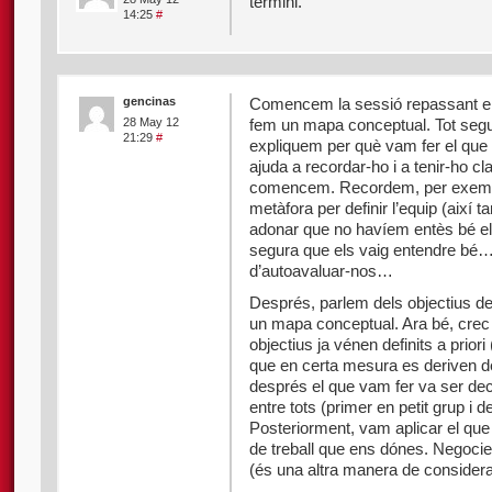
termini.
14:25
#
gencinas
Comencem la sessió repassant el q
fem un mapa conceptual. Tot segui
28 May 12
21:29
#
expliquem per què vam fer el que 
ajuda a recordar-ho i a tenir-ho cl
comencem. Recordem, per exempl
metàfora per definir l’equip (així 
adonar que no havíem entès bé els
segura que els vaig entendre bé
d’autoavaluar-nos…
Després, parlem dels objectius de
un mapa conceptual. Ara bé, crec
objectius ja vénen definits a priori 
que en certa mesura es deriven de
després el que vam fer va ser dec
entre tots (primer en petit grup 
Posteriorment, vam aplicar el que
de treball que ens dónes. Negocie
(és una altra manera de considerar