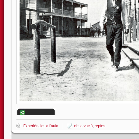
Experiències a l'aula
observació
,
reptes