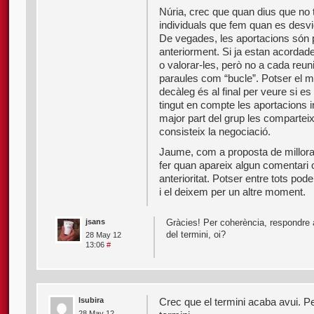
Núria, crec que quan dius que no 
individuals que fem quan es desv
De vegades, les aportacions són 
anteriorment. Si ja estan acordade
o valorar-les, però no a cada reun
paraules com “bucle”. Potser el 
decàleg és al final per veure si es
tingut en compte les aportacions i
major part del grup les compartei
consisteix la negociació.
Jaume, com a proposta de millora 
fer quan apareix algun comentari 
anterioritat. Potser entre tots po
i el deixem per un altre moment.
jsans
Gràcies! Per coherència, respondre a
del termini, oi?
28 May 12
13:06
#
lsubira
Crec que el termini acaba avui. Pe
28 May 12