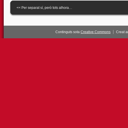
<<
Per separat sí, però tots alhora…
Continguts sota
Creative Commons
Creat 