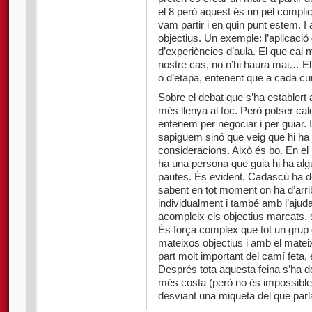
el 8 però aquest és un pèl compl
vam partir i en quin punt estem. I 
objectius. Un exemple: l’aplicació 
d’experiències d’aula. El que cal 
nostre cas, no n’hi haurà mai… El
o d’etapa, entenent que a cada cu
Sobre el debat que s’ha establert
més llenya al foc. Però potser ca
entenem per negociar i per guiar. 
sapiguem sinó que veig que hi ha di
consideracions. Això és bo. En el
ha una persona que guia hi ha al
pautes. És evident. Cadascú ha d
sabent en tot moment on ha d’arriba
individualment i també amb l’ajuda d
acompleix els objectius marcats, 
És força complex que tot un grup 
mateixos objectius i amb el mateix
part molt important del camí feta,
Després tota aquesta feina s’ha de
més costa (però no és impossible!
desviant una miqueta del que parl