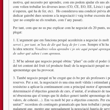
motiva, què necessito per aprendre, com ens podem ajudar els uns als a
com volien treballar les diverses àrees (CO, CE, EO, EE, Lèxic) i qui
n’espereu, què ha de fer, etc). Ho considerava una condició prèvia aba
dedicar gairebé dues sessions a la negociació i vaig trobar excessiu ded
(per no complir-ne els resultats, com l’any passat).
Per tant, com que no us puc explicar com he negociat els 20 punts, us 
plegat:
1. L’argument que em funciona perquè accedeixin a negociar és molt s
servei i, per tant, m’heu de dir què haig de fer i com.
Sempre n’hi ha p
la idea sencera:
Vosaltres voleu aprendre i jo sóc aquí perquè aprengue
de saber què sabeu i com apreneu
.
2. M’he adonat que negocio perquè obtinc “plaer” en cedir el poder (i
del tot content del fruit (el producte final) de la negociació perquè no
aprenentatge que ha provocat.
3. També negocio perquè m’he cregut que és bo per als professors i p
reserves. Per a mi, la negociació és una eina molt vàlida i estimulant
resisiteixo a aplicar-la contínuament com a principal motor d’aprenent
determinació d’objectius generals de curs, d’unitat, d’avaluació de ta
m’obsessiona que el temps que hi dedico generi també aprenentage de l
valors, de cohesió…). Em va molt bé per a objectius concrets. Per e
unitat?” recordem els continguts gramaticals que hem treballat i perqu
malament que, mentre que suposadament la negociació hauria de servir 