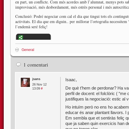
en part, un conflicte. Com més acordes amb l’alumnat, menys pots sa
improvisació, més desbordament, més estrès personal i més autocrític
Conclusió: Podré negociar com cal el dia que tingui tots els continguts
activitats. El dia que em diguin.. per millorar l’ortografia necessitem 
l’endemà seré feliç!
General
1 comentari
jsans
Isaac,
26 Nov 12
De què t’hem de perdonar? Ha val
13:09
#
perfil de docent: el folclòric ( “m
justifiques la negociació: estic al 
Ho intuïm però no ens ho acabem 
educar és anar plantant llavors. I
Em sembla que et sentiràs feliç qu
que ja saben quin exercicis han de
que no tenen clar.