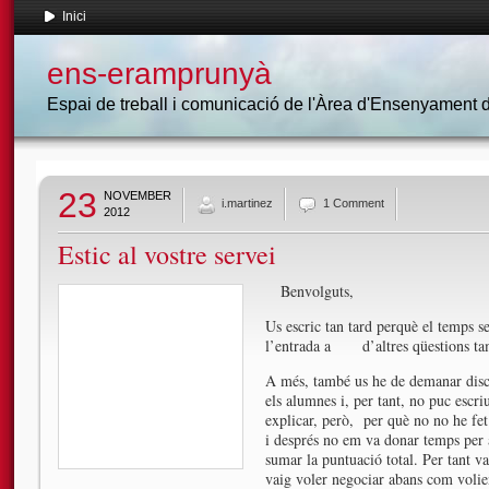
Inici
ens-eramprunyà
Espai de treball i comunicació de l'Àrea d'Ensenyament
23
NOVEMBER
i.martinez
1 Comment
2012
Estic al vostre servei
Benvolguts,
Us escric tan tard perquè el temps se
l’entrada a d’altres qüestions ta
A més, també us he de demanar disc
els alumnes i, per tant, no puc escr
explicar, però, per què no no he fet
i després no em va donar temps per a
sumar la puntuació total. Per tant v
vaig voler negociar abans com volien