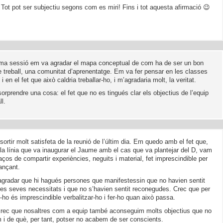
 Tot pot ser subjectiu segons com es miri! Fins i tot aquesta afirmació 😉
tima sessió em va agradar el mapa conceptual de com ha de ser un bon
e treball, una comunitat d’aprenentatge. Em va fer pensar en les classes
 i en el fet que això caldria treballar-ho, i m’agradaria molt, la veritat.
rprendre una cosa: el fet que no es tingués clar els objectius de l’equip
ll.
sortir molt satisfeta de la reunió de l’últim dia. Em quedo amb el fet que,
 la línia que va inaugurar el Jaume amb el cas que va plantejar del D, vam
ços de compartir experiències, neguits i material, fet imprescindible per
ançant.
gradar que hi hagués persones que manifestessin que no havien sentit
les seves necessitats i que no s’havien sentit reconegudes. Crec que per
-ho és imprescindible verbalitzar-ho i fer-ho quan això passa.
crec que nosaltres com a equip també aconseguim molts objectius que no
 i de què, per tant, potser no acabem de ser conscients.