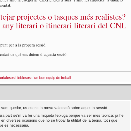
imentat.
jar projectes o tasques més realistes?
y literari o itinerari literari del CNL
punt per a la propera sessió.
ntari de què ens dúiem d’aquesta sessió.
fortaleses i febleses d'un bon equip de treball
 vam quedar, us escric la meva valoració sobre aquesta sessió.
era part se’m va fer una miqueta feixuga perquè va ser més teòrica: ja he
en diverses ocasions que no sé trobar la utilitat de la teoria, tot i que
ue és necessària.