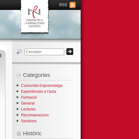
RSS
Categories
Comunitat d'aprenetatge
Experiències a l'aula
Formació
General
Lectures
Recomanacions
Sessions
Històric