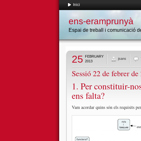
Inici
ens-eramprunyà
Espai de treball i comunicació
25
FEBRUARY
jsans
2013
Sessió 22 de febrer de
1. Per constituir-n
ens falta?
Vam acordar quins són els requisits pe