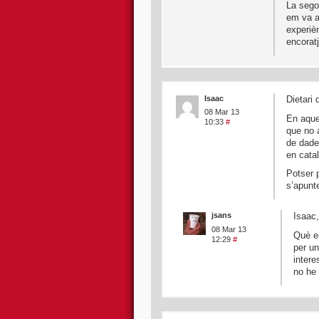
La segon
em va a
experiè
encoratj
Isaac
Dietari 
08 Mar 13
En aque
10:33
#
que no 
de dade
en cata
Potser p
s’apunt
jsans
Isaac,
08 Mar 13
Què en
12:29
#
per un
intere
no he 