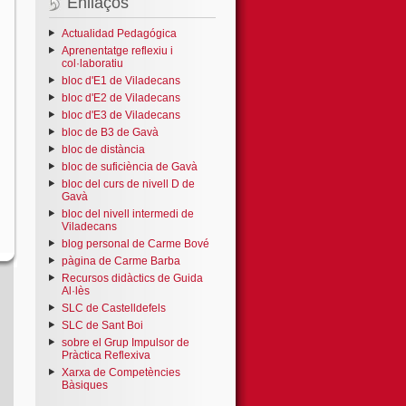
Enllaços
Actualidad Pedagógica
Aprenentatge reflexiu i
col·laboratiu
bloc d'E1 de Viladecans
bloc d'E2 de Viladecans
bloc d'E3 de Viladecans
bloc de B3 de Gavà
bloc de distància
bloc de suficiència de Gavà
bloc del curs de nivell D de
Gavà
bloc del nivell intermedi de
Viladecans
blog personal de Carme Bové
pàgina de Carme Barba
Recursos didàctics de Guida
Al·lès
SLC de Castelldefels
SLC de Sant Boi
sobre el Grup Impulsor de
Pràctica Reflexiva
Xarxa de Competències
Bàsiques