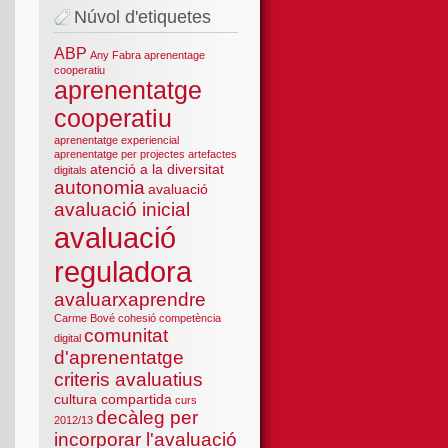
Núvol d'etiquetes
ABP
Any Fabra
aprenentage
cooperatiu
aprenentatge
cooperatiu
aprenentatge experiencial
aprenentatge per projectes
artefactes
atenció a la diversitat
digitals
autonomia
avaluació
avaluació inicial
avaluació
reguladora
avaluarxaprendre
Carme Bové
cohesió
competència
comunitat
digital
d'aprenentatge
criteris avaluatius
cultura compartida
curs
decàleg per
2012/13
incorporar l'avaluació