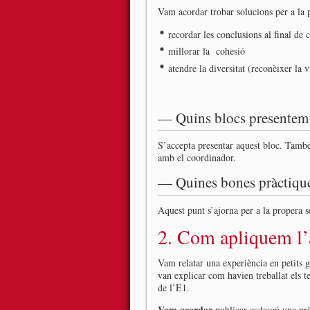
Vam acordar trobar solucions per a la 
recordar les conclusions al final de 
millorar la cohesió
atendre la diversitat (reconèixer la vi
— Quins blocs presentem
S’accepta presentar aquest bloc. També
amb el coordinador.
— Quines bones pràctiques
Aquest punt s’ajorna per a la propera s
2. Com apliquem l’a
Vam relatar una experiència en petits g
van explicar com havien treballat els t
de l’E1.
Vam acordar
publicar cadascú una prà