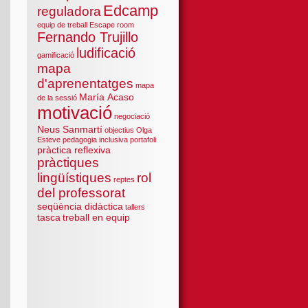
Edcamp
reguladora
equip de treball
Escape room
Fernando Trujillo
ludificació
gamificació
mapa
d'aprenentatges
mapa
María Acaso
de la sessió
motivació
negociació
Neus Sanmartí
objectius
Olga
Esteve
pedagogia inclusiva
portafoli
pràctica reflexiva
pràctiques
lingüístiques
rol
reptes
del professorat
seqüència didàctica
tallers
tasca
treball en equip