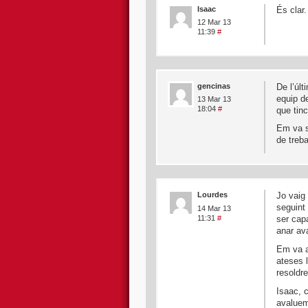
Isaac
És clar.
12 Mar 13
11:39
#
gencinas
De l’úl
equip d
13 Mar 13
18:04
#
que tinc
Em va so
de treba
Lourdes
Jo vaig 
seguint
14 Mar 13
11:31
#
ser capa
anar av
Em va a
ateses 
resoldre
Isaac, 
avaluem