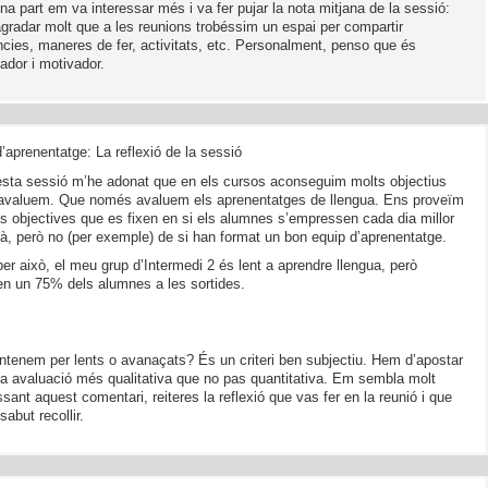
a part em va interessar més i va fer pujar la nota mitjana de la sessió:
gradar molt que a les reunions trobéssim un espai per compartir
ncies, maneres de fer, activitats, etc. Personalment, penso que és
ador i motivador.
d’aprenentatge: La reflexió de la sessió
sta sessió m’he adonat que en els cursos aconseguim molts objectius
avaluem. Que només avaluem els aprenentatges de llengua. Ens proveïm
s objectives que es fixen en si els alumnes s’empressen cada dia millor
là, però no (per exemple) de si han format un bon equip d’aprenentatge.
er això, el meu grup d’Intermedi 2 és lent a aprendre llengua, però
en un 75% dels alumnes a les sortides.
tenem per lents o avanaçats? És un criteri ben subjectiu. Hem d’apostar
a avaluació més qualitativa que no pas quantitativa. Em sembla molt
ssant aquest comentari, reiteres la reflexió que vas fer en la reunió i que
sabut recollir.