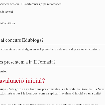
primera feblesa. Els diferents grups recomanen:
cada sessió
sió crítica)
 al concurs Edublogs?
 comentem que si algun en vol presentar un de seu, cal posar-se en contacte
 presentem a la II Jornada?
essió.
valuació inicial?
rups. Cada grup en va triar una per comentar-la a la resta: la Griselda i la Neus
extos instructius i la Lourdes com va aplicar l’avaluació inicial en una unitat
ctica amb la categoria “experiències d’aula” i amb les etiquetes “avaluació