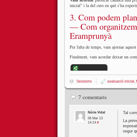
inicial” i la del curs en què s’ha exper
3. Com podem plante
— Com organitzem an
Eramprunyà
Per falta de temps, vam ajornar aquest 
Finalment, vam acordar deixar un come
Sessions
avaluació inicial
,
7 comentaris
Núria Vidal
Tal com
06 Mar 13
La prim
14:14
#
exposat 
segur q