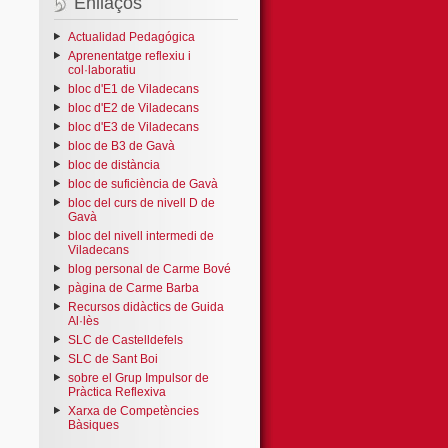
Enllaços
Actualidad Pedagógica
Aprenentatge reflexiu i
col·laboratiu
bloc d'E1 de Viladecans
bloc d'E2 de Viladecans
bloc d'E3 de Viladecans
bloc de B3 de Gavà
bloc de distància
bloc de suficiència de Gavà
bloc del curs de nivell D de
Gavà
bloc del nivell intermedi de
Viladecans
blog personal de Carme Bové
pàgina de Carme Barba
Recursos didàctics de Guida
Al·lès
SLC de Castelldefels
SLC de Sant Boi
sobre el Grup Impulsor de
Pràctica Reflexiva
Xarxa de Competències
Bàsiques