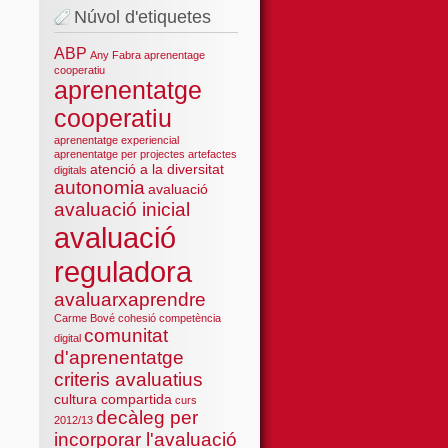
Núvol d'etiquetes
ABP
Any Fabra
aprenentage
cooperatiu
aprenentatge
cooperatiu
aprenentatge experiencial
aprenentatge per projectes
artefactes
atenció a la diversitat
digitals
autonomia
avaluació
avaluació inicial
avaluació
reguladora
avaluarxaprendre
Carme Bové
cohesió
competència
comunitat
digital
d'aprenentatge
criteris avaluatius
cultura compartida
curs
decàleg per
2012/13
incorporar l'avaluació