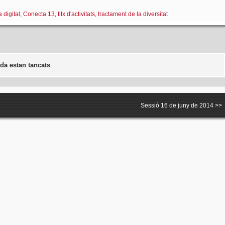
 digital
,
Conecta 13
,
fitx d'activitats
,
tractament de la diversitat
da estan tancats
.
Sessió 16 de juny de 2014
>>