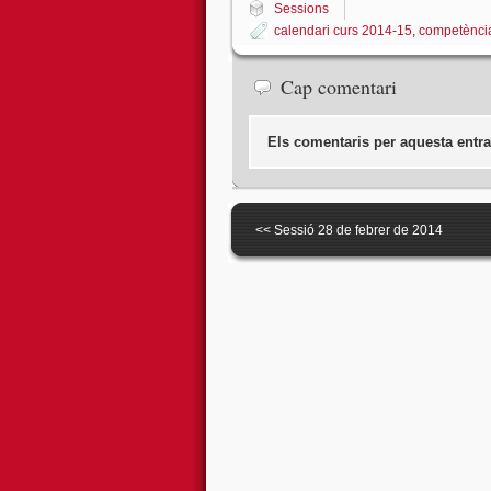
Sessions
calendari curs 2014-15
,
competència
Cap comentari
Els comentaris per aquesta entra
<<
Sessió 28 de febrer de 2014