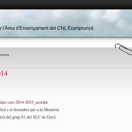
 de l'Àrea d'Ensenyament del CNL Eramprunyà
mments
014
dari curs 2014-2015_acordat
 juliol i el desembre per a la Memòria
 serà del grup S1 del SLC de Gavà