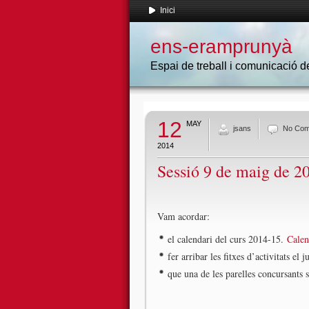
Inici
ens-eramprunyà
Espai de treball i comunicació
12
MAY
jsans
No Co
2014
Sessió 9 de maig de 2
Vam acordar:
el calendari del curs 2014-15.
Calen
fer arribar les fitxes d’activitats el
que una de les parelles concursants