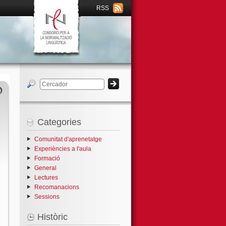
RSS
Categories
Comunitat d'aprenetatge
Experiències a l'aula
Formació
General
Lectures
Recomanacions
Sessions
Històric