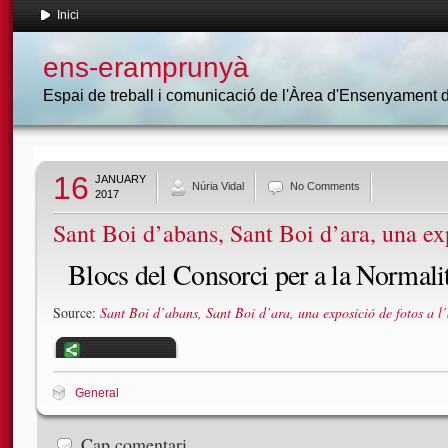
Inici
ens-eramprunyà
Espai de treball i comunicació de l'Àrea d'Ensenyament
16
JANUARY
Núria Vidal
No Comments
2017
Sant Boi d’abans, Sant Boi d’ara, una ex
Blocs del Consorci per a la Normali
Source:
Sant Boi d’abans, Sant Boi d’ara, una exposició de fotos a l
General
Cap comentari