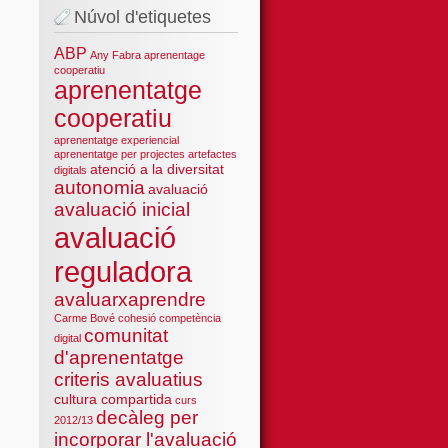
Núvol d'etiquetes
ABP
Any Fabra
aprenentage
cooperatiu
aprenentatge
cooperatiu
aprenentatge experiencial
aprenentatge per projectes
artefactes
atenció a la diversitat
digitals
autonomia
avaluació
avaluació inicial
avaluació
reguladora
avaluarxaprendre
Carme Bové
cohesió
competència
comunitat
digital
d'aprenentatge
criteris avaluatius
cultura compartida
curs
decàleg per
2012/13
incorporar l'avaluació