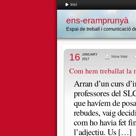
Inici
ens-eramprunyà
Espai de treball i comunicació
16
JANUARY
Núria Vidal
2017
Com hem treballat la m
Arran d’un curs d’i
professores del SLC
que havíem de posar
rebudes, vaig decidi
com ho havia fet fin
l’adjectiu. Us […]