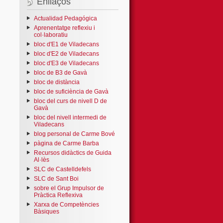
Enllaços
Actualidad Pedagógica
Aprenentatge reflexiu i
col·laboratiu
bloc d'E1 de Viladecans
bloc d'E2 de Viladecans
bloc d'E3 de Viladecans
bloc de B3 de Gavà
bloc de distància
bloc de suficiència de Gavà
bloc del curs de nivell D de
Gavà
bloc del nivell intermedi de
Viladecans
blog personal de Carme Bové
pàgina de Carme Barba
Recursos didàctics de Guida
Al·lès
SLC de Castelldefels
SLC de Sant Boi
sobre el Grup Impulsor de
Pràctica Reflexiva
Xarxa de Competències
Bàsiques