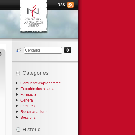
RSS
Categories
Comunitat d'aprenetatge
Experiències a l'aula
Formació
General
Lectures
Recomanacions
Sessions
Històric