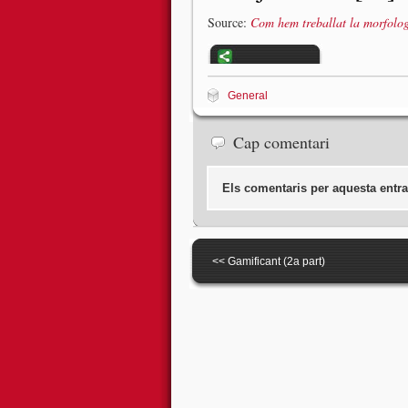
Source:
Com hem treballat la morfologi
General
Cap comentari
Els comentaris per aquesta entra
<<
Gamificant (2a part)