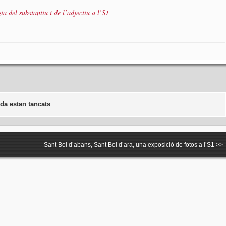
a del substantiu i de l’adjectiu a l’S1
da estan tancats
.
Sant Boi d’abans, Sant Boi d’ara, una exposició de fotos a l’S1
>>