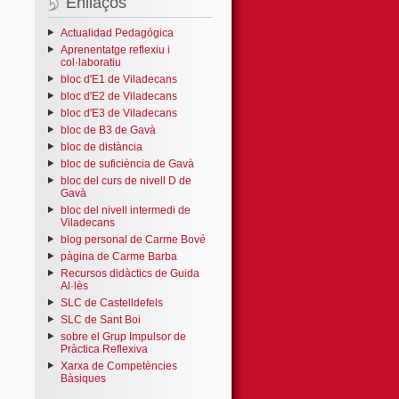
Enllaços
Actualidad Pedagógica
Aprenentatge reflexiu i
col·laboratiu
bloc d'E1 de Viladecans
bloc d'E2 de Viladecans
bloc d'E3 de Viladecans
bloc de B3 de Gavà
bloc de distància
bloc de suficiència de Gavà
bloc del curs de nivell D de
Gavà
bloc del nivell intermedi de
Viladecans
blog personal de Carme Bové
pàgina de Carme Barba
Recursos didàctics de Guida
Al·lès
SLC de Castelldefels
SLC de Sant Boi
sobre el Grup Impulsor de
Pràctica Reflexiva
Xarxa de Competències
Bàsiques