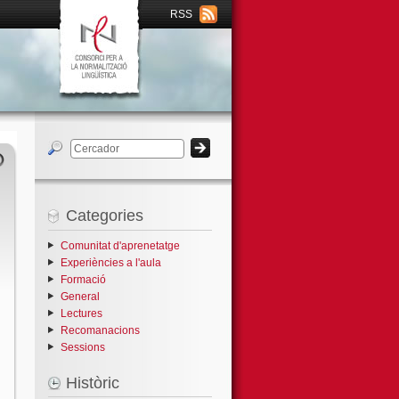
RSS
Categories
Comunitat d'aprenetatge
Experiències a l'aula
Formació
General
Lectures
Recomanacions
Sessions
Històric