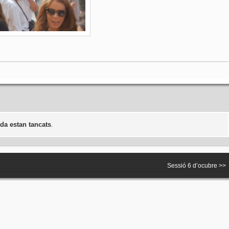
da estan tancats
.
Sessió 6 d’ocubre
>>