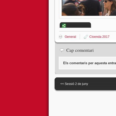
General
Cloenda 2017
Cap comentari
Els comentaris per aquesta entra
<<
Sessió 2 de juny