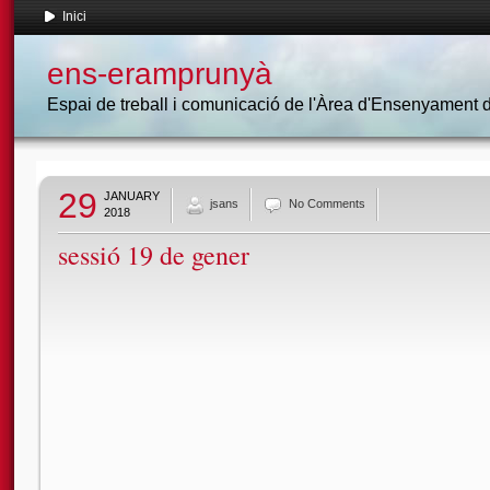
Inici
ens-eramprunyà
Espai de treball i comunicació de l'Àrea d'Ensenyament
29
JANUARY
jsans
No Comments
2018
sessió 19 de gener